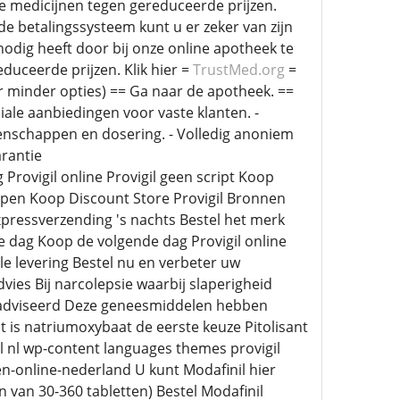
e medicijnen tegen gereduceerde prijzen.
e betalingssysteem kunt u er zeker van zijn
nodig heeft door bij onze online apotheek te
duceerde prijzen. Klik hier =
TrustMed.org
=
 minder opties) == Ga naar de apotheek. ==
iale aanbiedingen voor vaste klanten. -
genschappen en dosering. - Volledig anoniem
arantie
Provigil online Provigil geen script Koop
 kopen Koop Discount Store Provigil Bronnen
 Expressverzending 's nachts Bestel het merk
e dag Koop de volgende dag Provigil online
le levering Bestel nu en verbeter uw
vies Bij narcolepsie waarbij slaperigheid
geadviseerd Deze geneesmiddelen hebben
is natriumoxybaat de eerste keuze Pitolisant
al nl wp-content languages themes provigil
-online-nederland U kunt Modafinil hier
n van 30-360 tabletten) Bestel Modafinil