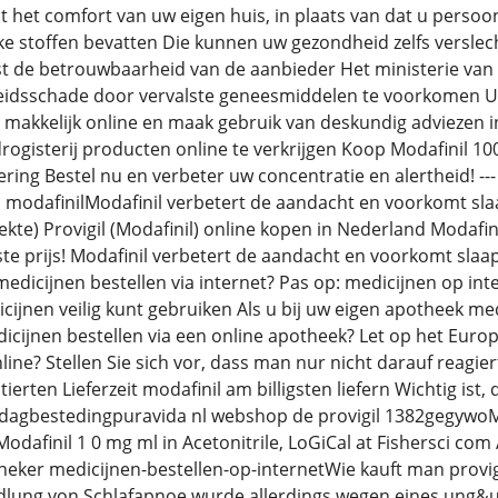
t het comfort van uw eigen huis, in plaats van dat u persoo
ke stoffen bevatten Die kunnen uw gezondheid zelfs verslech
t de betrouwbaarheid van de aanbieder Het ministerie van 
eidsschade door vervalste geneesmiddelen te voorkomen Uw
 makkelijk online en maak gebruik van deskundig adviezen i
rogisterij producten online te verkrijgen Koop Modafinil 1
evering Bestel nu en verbeter uw concentratie en alertheid!
modafinilModafinil verbetert de aandacht en voorkomt slaa
ekte) Provigil (Modafinil) online kopen in Nederland Modafin
e prijs! Modafinil verbetert de aandacht en voorkomt slaap
 medicijnen bestellen via internet? Pas op: medicijnen op int
cijnen veilig kunt gebruiken Als u bij uw eigen apotheek medi
dicijnen bestellen via een online apotheek? Let op het Euro
line? Stellen Sie sich vor, dass man nur nicht darauf reagie
ierten Lieferzeit modafinil am billigsten liefern Wichtig ist,
agbestedingpuravida nl webshop de provigil 1382gegywoModa
dafinil 1 0 mg ml in Acetonitrile, LoGiCal at Fishersci com 
heker medicijnen-bestellen-op-internetWie kauft man provig
dlung von Schlafapnoe wurde allerdings wegen eines ung&uu