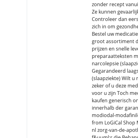
zonder recept vanui
Ze kunnen gevaarlij
Controleer dan eers
zich in om gezondh
Bestel uw medicatie
groot assortiment d
prijzen en snelle l
preparaatteksten m 
narcolepsie (slaapzi
Gegarandeerd laagst
(slaapziekte) Wilt u
zeker of u deze medi
voor u zijn Toch me
kaufen generisch on
innerhalb der garant
modiodal-modafinild
from LoGiCal Shop Mo
nl zorg-van-de-apot
f&uuml;r die Behan