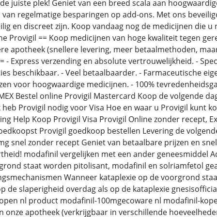
de juiste plek! Geniet van een breed scala aan hoogwaardig
 van regelmatige besparingen op add-ons. Met ons beveiligd
lig en discreet zijn. Koop vandaag nog de medicijnen die u 
ne Provigil == Koop medicijnen van hoge kwaliteit tegen gere
re apotheek (snellere levering, meer betaalmethoden, maar
= - Express verzending en absolute vertrouwelijkheid. - Spec
es beschikbaar. - Veel betaalbaarder. - Farmaceutische ei
rijzen voor hoogwaardige medicijnen. - 100% tevredenheidsg
MEX Bestel online Provigil Mastercard Koop de volgende dag 
Ik heb Provigil nodig voor Visa Hoe en waar u Provigil kunt
ering Help Koop Provigil Visa Provigil Online zonder recept,
 goedkoopst Provigil goedkoop bestellen Levering de volgend
g snel zonder recept Geniet van betaalbare prijzen en snel
rtheid! modafinil vergelijken met een ander geneesmiddel Ad
grond staat worden pitolisant, modafinil en solriamfetol 
ingsmechanismen Wanneer kataplexie op de voorgrond staat 
p de slaperigheid overdag als op de kataplexie gnesisoffici
en nl product modafinil-100mgecoware nl modafinil-kopen
in onze apotheek (verkrijgbaar in verschillende hoeveelhede