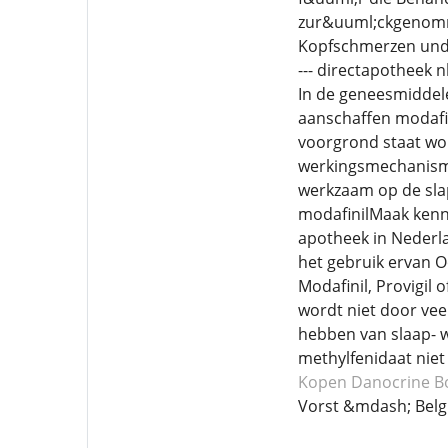
zur&uuml;ckgenommen
Kopfschmerzen und 
--- directapotheek 
In de geneesmiddele
aanschaffen modafin
voorgrond staat wor
werkingsmechanismen
werkzaam op de slap
modafinilMaak kenni
apotheek in Nederla
het gebruik ervan O
Modafinil, Provigil
wordt niet door ve
hebben van slaap- w
methylfenidaat niet
Kopen Danocrine
B
Vorst &mdash; Belg