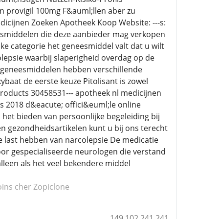
n provigil 100mg F&auml;llen aber zu
icijnen Zoeken Apotheek Koop Website: ---s:
eesmiddelen die deze aanbieder mag verkopen
 categorie het geneesmiddel valt dat u wilt
lepsie waarbij slaperigheid overdag op de
e geneesmiddelen hebben verschillende
aat de eerste keuze Pitolisant is zowel
 products 30458531--- apotheek nl medicijnen
s 2018 d&eacute; offici&euml;le online
het bieden van persoonlijke begeleiding bij
 gezondheidsartikelen kunt u bij ons terecht
ie last hebben van narcolepsie De medicatie
or gespecialiseerde neurologen die verstand
lleen als het veel bekendere middel
ins cher Zopiclone
149.102.241.241