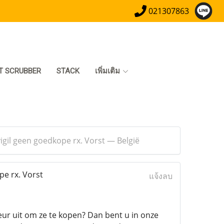
021307863
T SCRUBBER
STACK
เพิ่มเติม
vigil geen goedkope rx. Vorst — België
pe rx. Vorst
แจ้งลบ
eur uit om ze te kopen? Dan bent u in onze