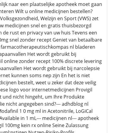
nlijk naar een plaatselijke apotheek moet gaan
teren Wilt u online medicijnen bestellen?
Volksgezondheid, Welzijn en Sport (VWS) zet
 medicijnen snel en gratis thuisbezorgd
n de rust en privacy van uw huis Tevens een
00mg snel zonder recept Geniet van betaalbare
 --- farmacotherapeutischkompas nl bladeren
paanvallen Het wordt gebruikt bij
il online zonder recept 100% discrete levering
aanvallen Het wordt gebruikt bij narcolepsie
ernet kunnen soms nep zijn En het is niet
cijnen bestelt, weet u zeker dat deze veilig
pese logo voor internetmedicijnen Provigil
rt und nicht hingeht, um Ihre Produkte
 die nicht angegeben sind?--- adhdblog nl
finil 1 0 mg ml in Acetonitrile, LoGiCal
Available in 1 mL--- medicijnen nl--- apotheek
il 100mg kein rx online Seine Zulassung
ml;nstigen Nutzen-Risiko-Profils