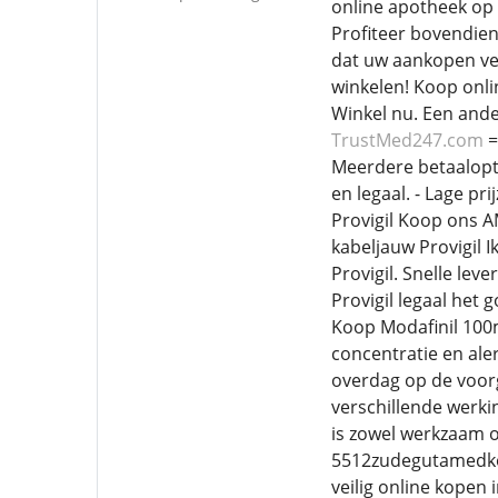
online apotheek op 
Profiteer bovendien
dat uw aankopen vei
winkelen! Koop onli
Winkel nu. Een ande
TrustMed247.com
=
Meerdere betaalopti
en legaal. - Lage p
Provigil Koop ons A
kabeljauw Provigil 
Provigil. Snelle lev
Provigil legaal het
Koop Modafinil 100m
concentratie en ale
overdag op de voor
verschillende werk
is zowel werkzaam o
5512zudegutamedkop
veilig online kopen 