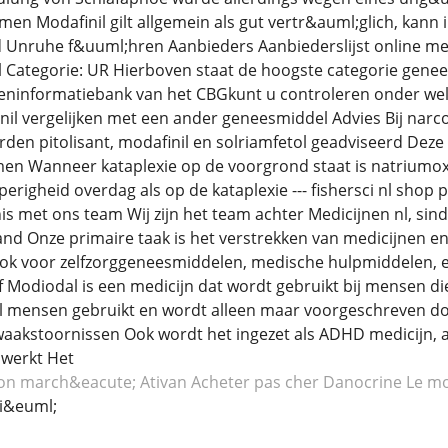
 Modafinil gilt allgemein als gut vertr&auml;glich, kann i
Unruhe f&uuml;hren Aanbieders Aanbiederslijst online med
nl Categorie: UR Hierboven staat de hoogste categorie gen
ninformatiebank van het CBGkunt u controleren onder welke
il vergelijken met een ander geneesmiddel Advies Bij narco
den pitolisant, modafinil en solriamfetol geadviseerd Dez
 Wanneer kataplexie op de voorgrond staat is natriumoxyb
erigheid overdag als op de kataplexie --- fishersci nl shop
s met ons team Wij zijn het team achter Medicijnen nl, sind
nd Onze primaire taak is het verstrekken van medicijnen en 
ok voor zelfzorggeneesmiddelen, medische hulpmiddelen, en
 of Modiodal is een medicijn dat wordt gebruikt bij mensen d
el mensen gebruikt en wordt alleen maar voorgeschreven do
aakstoornissen Ook wordt het ingezet als ADHD medicijn, a
 werkt Het
on march&eacute; Ativan
Acheter pas cher Danocrine
Le mo
i&euml;