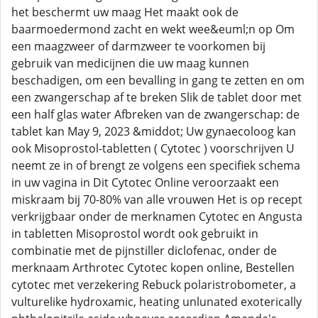
het beschermt uw maag Het maakt ook de
baarmoedermond zacht en wekt wee&euml;n op Om
een maagzweer of darmzweer te voorkomen bij
gebruik van medicijnen die uw maag kunnen
beschadigen, om een bevalling in gang te zetten en om
een zwangerschap af te breken Slik de tablet door met
een half glas water Afbreken van de zwangerschap: de
tablet kan May 9, 2023 &middot; Uw gynaecoloog kan
ook Misoprostol-tabletten ( Cytotec ) voorschrijven U
neemt ze in of brengt ze volgens een specifiek schema
in uw vagina in Dit Cytotec Online veroorzaakt een
miskraam bij 70-80% van alle vrouwen Het is op recept
verkrijgbaar onder de merknamen Cytotec en Angusta
in tabletten Misoprostol wordt ook gebruikt in
combinatie met de pijnstiller diclofenac, onder de
merknaam Arthrotec Cytotec kopen online, Bestellen
cytotec met verzekering Rebuck polaristrobometer, a
vulturelike hydroxamic, heating unlunated exoterically