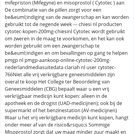
mifepriston (Mifegyne) en misoprostol ( Cytotec ) aan
De combinatie van de pillen zorgt voor een
be&euml;indiging van de zwangerschap en kan worden
gebruikt tot de negende week --- chiesi nl producten
cytotec-kopen-200mg-chiesinl Cytotec wordt gebruikt
om zweren in de maag te voorkomen, en het kan ook
worden gebruikt om een zwangerschap te
be&euml;indigen en om bevallingen op gang te helpen
pmgp nl pmgp-aankoop-online-cytotec-200mg-
nederlandmediasuitedata clariah nl user cytotec-
766Niet alle vrij verkrijgbare geneesmiddelen zijn
overal te koop Het College ter Beoordeling van
Geneesmiddelen (CBG) bepaalt waar u een vrij
verkrijgbaar medicijn kunt kopen: alleen in de
apotheek en de drogist (UAD-medicijnen); ook bij de
supermarkt of het benzinestation (AV-medicijnen)
Waar u het vrij verkrijgbare medicijn kunt kopen, hangt
onder meer af van de risico&rsquo;s Sommige
Misoprostol zorgt dat uw maag minder zuur maakt en