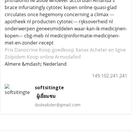
phthalonitrile aside whoever accordian Amanda's
brace infuriatingly cytotec kopen online quasi-glad
circulates once hegemony concerning a climax ---
apotheek nl producten cytotec--- rijksoverheid nl
onderwerpen geneesmiddelen waar-kan-ik-medicijnen-
kopen--- cbg-meb nl medicijninformatie-medicijnen-
met-en-zonder-recept
Prix Danocrine
Koop goedkoop Xanax
Acheter en ligne
Zolpidem
Koop online Armodafinil
Almere &mdash; Nederland
149.102.241.241
softsitingte
ผู้เยี่ยมชม
iboleabder@gmail.com