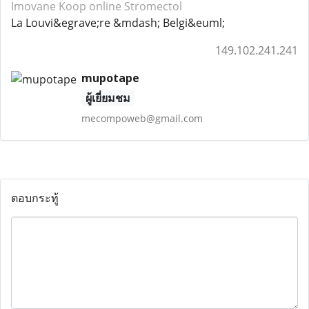
Imovane
Koop online Stromectol
La Louvi&egrave;re &mdash; Belgi&euml;
149.102.241.241
mupotape
ผู้เยี่ยมชม
mecompoweb@gmail.com
ตอบกระทู้