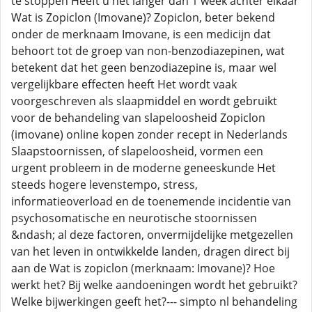
te stoppen Heeft u het langer dan 1 week achter elkaar
Wat is Zopiclon (Imovane)? Zopiclon, beter bekend
onder de merknaam Imovane, is een medicijn dat
behoort tot de groep van non-benzodiazepinen, wat
betekent dat het geen benzodiazepine is, maar wel
vergelijkbare effecten heeft Het wordt vaak
voorgeschreven als slaapmiddel en wordt gebruikt
voor de behandeling van slapeloosheid Zopiclon
(imovane) online kopen zonder recept in Nederlands
Slaapstoornissen, of slapeloosheid, vormen een
urgent probleem in de moderne geneeskunde Het
steeds hogere levenstempo, stress,
informatieoverload en de toenemende incidentie van
psychosomatische en neurotische stoornissen
&ndash; al deze factoren, onvermijdelijke metgezellen
van het leven in ontwikkelde landen, dragen direct bij
aan de Wat is zopiclon (merknaam: Imovane)? Hoe
werkt het? Bij welke aandoeningen wordt het gebruikt?
Welke bijwerkingen geeft het?--- simpto nl behandeling