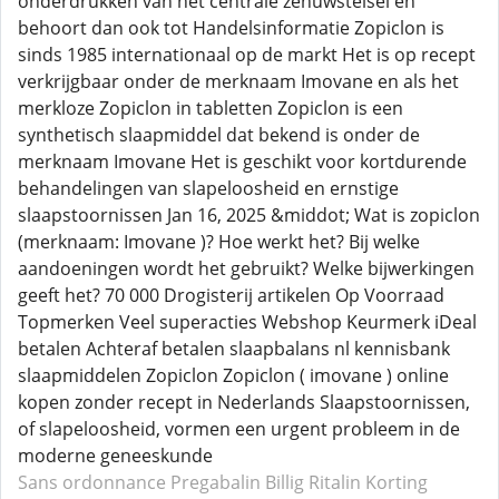
onderdrukken van het centrale zenuwstelsel en
behoort dan ook tot Handelsinformatie Zopiclon is
sinds 1985 internationaal op de markt Het is op recept
verkrijgbaar onder de merknaam Imovane en als het
merkloze Zopiclon in tabletten Zopiclon is een
synthetisch slaapmiddel dat bekend is onder de
merknaam Imovane Het is geschikt voor kortdurende
behandelingen van slapeloosheid en ernstige
slaapstoornissen Jan 16, 2025 &middot; Wat is zopiclon
(merknaam: Imovane )? Hoe werkt het? Bij welke
aandoeningen wordt het gebruikt? Welke bijwerkingen
geeft het? 70 000 Drogisterij artikelen Op Voorraad
Topmerken Veel superacties Webshop Keurmerk iDeal
betalen Achteraf betalen slaapbalans nl kennisbank
slaapmiddelen Zopiclon Zopiclon ( imovane ) online
kopen zonder recept in Nederlands Slaapstoornissen,
of slapeloosheid, vormen een urgent probleem in de
moderne geneeskunde
Sans ordonnance Pregabalin
Billig Ritalin
Korting