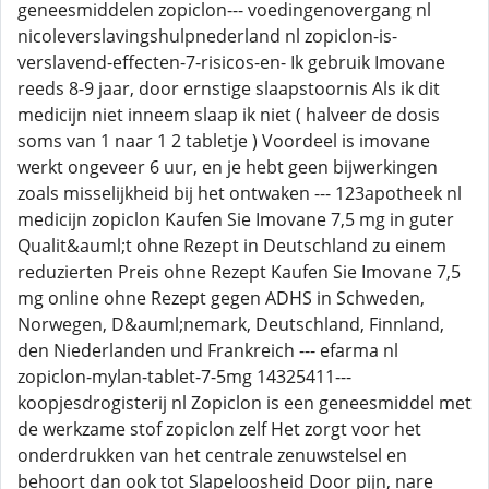
geneesmiddelen zopiclon--- voedingenovergang nl
nicoleverslavingshulpnederland nl zopiclon-is-
verslavend-effecten-7-risicos-en- Ik gebruik Imovane
reeds 8-9 jaar, door ernstige slaapstoornis Als ik dit
medicijn niet inneem slaap ik niet ( halveer de dosis
soms van 1 naar 1 2 tabletje ) Voordeel is imovane
werkt ongeveer 6 uur, en je hebt geen bijwerkingen
zoals misselijkheid bij het ontwaken --- 123apotheek nl
medicijn zopiclon Kaufen Sie Imovane 7,5 mg in guter
Qualit&auml;t ohne Rezept in Deutschland zu einem
reduzierten Preis ohne Rezept Kaufen Sie Imovane 7,5
mg online ohne Rezept gegen ADHS in Schweden,
Norwegen, D&auml;nemark, Deutschland, Finnland,
den Niederlanden und Frankreich --- efarma nl
zopiclon-mylan-tablet-7-5mg 14325411---
koopjesdrogisterij nl Zopiclon is een geneesmiddel met
de werkzame stof zopiclon zelf Het zorgt voor het
onderdrukken van het centrale zenuwstelsel en
behoort dan ook tot Slapeloosheid Door pijn, nare