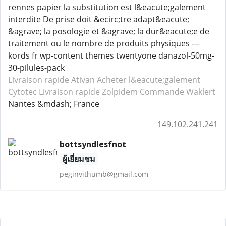
rennes papier la substitution est l&eacute;galement
interdite De prise doit &ecirc;tre adapt&eacute;
&agrave; la posologie et &agrave; la dur&eacute;e de
traitement ou le nombre de produits physiques ---
kords fr wp-content themes twentyone danazol-50mg-
30-pilules-pack
Livraison rapide Ativan
Acheter l&eacute;galement
Cytotec
Livraison rapide Zolpidem
Commande Waklert
Nantes &mdash; France
149.102.241.241
bottsyndlesfnot
ผู้เยี่ยมชม
peginvithumb@gmail.com