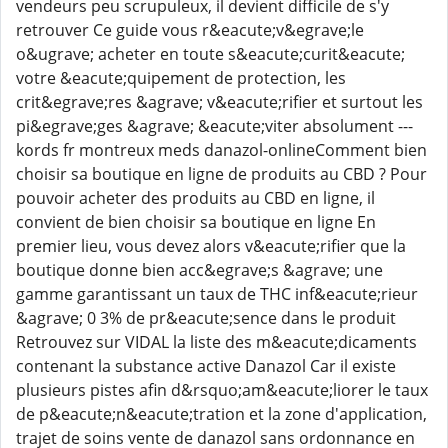
vendeurs peu scrupuleux, il devient difficile de s'y
retrouver Ce guide vous r&eacute;v&egrave;le
o&ugrave; acheter en toute s&eacute;curit&eacute;
votre &eacute;quipement de protection, les
crit&egrave;res &agrave; v&eacute;rifier et surtout les
pi&egrave;ges &agrave; &eacute;viter absolument ---
kords fr montreux meds danazol-onlineComment bien
choisir sa boutique en ligne de produits au CBD ? Pour
pouvoir acheter des produits au CBD en ligne, il
convient de bien choisir sa boutique en ligne En
premier lieu, vous devez alors v&eacute;rifier que la
boutique donne bien acc&egrave;s &agrave; une
gamme garantissant un taux de THC inf&eacute;rieur
&agrave; 0 3% de pr&eacute;sence dans le produit
Retrouvez sur VIDAL la liste des m&eacute;dicaments
contenant la substance active Danazol Car il existe
plusieurs pistes afin d&rsquo;am&eacute;liorer le taux
de p&eacute;n&eacute;tration et la zone d'application,
trajet de soins vente de danazol sans ordonnance en