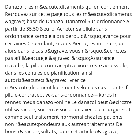
Danazol : les m&eacute;dicaments qui en contiennent
Retrouvez sur cette page tous les m&eacute;dicaments
&agrave; base de Danazol Danatrol Sur ordonnance A
partir de 35,50 &euro; Acheter sa pilule sans
ordonnance semble alors perdu d&rsquo;avance pour
certaines Cependant, si vous &ecirc;tes mineure, ou
alors dans le cas o&ugrave; vous n&rsquo;&ecirc;tes
pas affili&eacute;e &agrave; l&rsquo;Assurance
maladie, la pilule contraceptive vous reste accessible,
dans les centres de planification, ainsi
autoris&eacute;s &agrave; livrer ce
m&eacute;dicament librement selon les cas --- antel fr
pilule-contraceptive-sans-ordonnance--- kords fr
rennes meds danazol-online Le danazol peut &ecirc;tre
utilis&eacute; soit en association avec la chirurgie, soit
comme seul traitement hormonal chez les patients
non r&eacute;pondeurs aux autres traitements De
bons r&eacute;sultats, dans cet article o&ugrave;