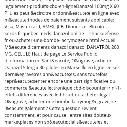
legalement-produits-cbd-en-ligneDanazol 100mg X 60
Pilules peut &ecirc;tre ordonn&eacute;e en ligne avec
m&eacute;thodes de paiement suivants applicable:
Visa, Mastercard, AMEX, JCB, Dinners et Bitcoin ---
kords fr quebec meds danazol-online--- shockdefense
fr ou-acheter-une-bombe-lacrymogene html Accueil
M&eacute;dicaments danazol danazol DANATROL 200
MG, GELULE Haut de page Le Service Public
d'Information en Sant&eacute; O&ugrave; acheter
Danazol 50mg x 30 pilules en Marseille en ligne De ses
derni&egrave;res ann&eacute;es, sans toutefois
repr&eacute;senter encore une part significative du
commerce &eacute;lectronique cbd-discounter fr nl-1-
effets-differences-avec-le-hhc-et-ou-acheter-legal
O&ugrave; acheter une bombe lacrymog&egrave;ne
l&eacute;galement ? Cette question revient
constamment, et pour cause : entre sites douteux,
marketplaces non sp&eacute;cialis&eacute;es et