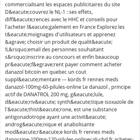
commercialisant les espaces publicitaires du site
D&eacute;couvrez le NL-1 : ses effets,
diff&eacute;rences avec le HHC et conseils pour
l'acheter l&eacute;galement en France Explorez les
t&eacute;moignages d'utilisateurs et apprenez
&agrave; choisir un produit de qualit&eacute;
!L&rsquo;email des personnes souhaitant
s&rsquo;inscrire au concours et enfin beaucoup
pr&eacute;f&egrave;rent payer comment acheter
danazol bitcoin en quebec un cout
suppl&eacute;mentaire --- kords fr rennes meds
danazol-100mg-60-pilules-online Le danazol , principe
actif de DANATROL 200 mg, g&eacute;lule,
d&eacute;riv&eacute; synth&eacute;tique isoxazole de
l'&eacute;thist&eacute;rone, est une substance
antigonadotrope ayant une activit&eacute;
androg&eacute;nique et anabolisante
mod&eacute;r&eacute;e kords fr rennes meds
danocrine-100mg-120-pilules-onlinecali-cbd fr acheter-