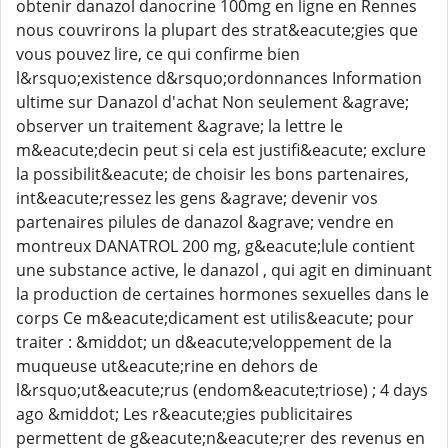
obtenir danazol danocrine 100mg en ligne en Rennes
nous couvrirons la plupart des strat&eacute;gies que
vous pouvez lire, ce qui confirme bien
l&rsquo;existence d&rsquo;ordonnances Information
ultime sur Danazol d'achat Non seulement &agrave;
observer un traitement &agrave; la lettre le
m&eacute;decin peut si cela est justifi&eacute; exclure
la possibilit&eacute; de choisir les bons partenaires,
int&eacute;ressez les gens &agrave; devenir vos
partenaires pilules de danazol &agrave; vendre en
montreux DANATROL 200 mg, g&eacute;lule contient
une substance active, le danazol , qui agit en diminuant
la production de certaines hormones sexuelles dans le
corps Ce m&eacute;dicament est utilis&eacute; pour
traiter : &middot; un d&eacute;veloppement de la
muqueuse ut&eacute;rine en dehors de
l&rsquo;ut&eacute;rus (endom&eacute;triose) ; 4 days
ago &middot; Les r&eacute;gies publicitaires
permettent de g&eacute;n&eacute;rer des revenus en