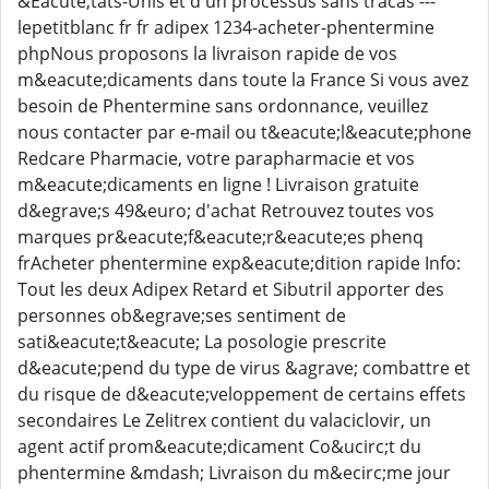
&Eacute;tats-Unis et d'un processus sans tracas ---
lepetitblanc fr fr adipex 1234-acheter-phentermine
phpNous proposons la livraison rapide de vos
m&eacute;dicaments dans toute la France Si vous avez
besoin de Phentermine sans ordonnance, veuillez
nous contacter par e-mail ou t&eacute;l&eacute;phone
Redcare Pharmacie, votre parapharmacie et vos
m&eacute;dicaments en ligne ! Livraison gratuite
d&egrave;s 49&euro; d'achat Retrouvez toutes vos
marques pr&eacute;f&eacute;r&eacute;es phenq
frAcheter phentermine exp&eacute;dition rapide Info:
Tout les deux Adipex Retard et Sibutril apporter des
personnes ob&egrave;ses sentiment de
sati&eacute;t&eacute; La posologie prescrite
d&eacute;pend du type de virus &agrave; combattre et
du risque de d&eacute;veloppement de certains effets
secondaires Le Zelitrex contient du valaciclovir, un
agent actif prom&eacute;dicament Co&ucirc;t du
phentermine &mdash; Livraison du m&ecirc;me jour