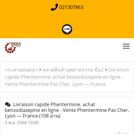
021307863
กระดานสนทนา
>
ตลาดสินค้าอุตสาหกรรม มือ2
>
Livraison
rapide Phentermine. achat benzodiazepine en ligne -
Vente Phentermine Pas Cher. Lyon — France
Livraison rapide Phentermine. achat
benzodiazepine en ligne - Vente Phentermine Pas Cher.
Lyon — France
(108 อ่าน)
3 พ.ย. 2568 10:00