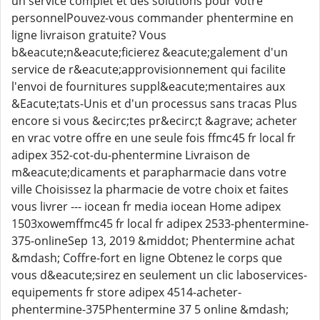
un service complet et des solutions pour votre
personnelPouvez-vous commander phentermine en
ligne livraison gratuite? Vous
b&eacute;n&eacute;ficierez &eacute;galement d'un
service de r&eacute;approvisionnement qui facilite
l'envoi de fournitures suppl&eacute;mentaires aux
&Eacute;tats-Unis et d'un processus sans tracas Plus
encore si vous &ecirc;tes pr&ecirc;t &agrave; acheter
en vrac votre offre en une seule fois ffmc45 fr local fr
adipex 352-cot-du-phentermine Livraison de
m&eacute;dicaments et parapharmacie dans votre
ville Choisissez la pharmacie de votre choix et faites
vous livrer --- iocean fr media iocean Home adipex
1503xowemffmc45 fr local fr adipex 2533-phentermine-
375-onlineSep 13, 2019 &middot; Phentermine achat
&mdash; Coffre-fort en ligne Obtenez le corps que
vous d&eacute;sirez en seulement un clic laboservices-
equipements fr store adipex 4514-acheter-
phentermine-375Phentermine 37 5 online &mdash;