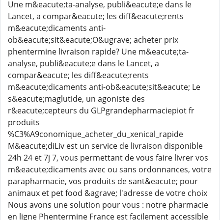
Une m&eacute;ta-analyse, publi&eacute;e dans le
Lancet, a compar&eacute; les diff&eacute;rents
m&eacute;dicaments anti-
ob&eacute;sit&eacute;O&ugrave; acheter prix
phentermine livraison rapide? Une m&eacute;ta-
analyse, publi&eacute;e dans le Lancet, a
compar&eacute; les diff&eacute;rents
m&eacute;dicaments anti-ob&eacute;sit&eacute; Le
s&eacute;maglutide, un agoniste des
r&eacute;cepteurs du GLPgrandepharmaciepiot fr
produits
%C3%A9conomique_acheter_du_xenical_rapide
M&eacute;diLiv est un service de livraison disponible
24h 24 et 7j 7, vous permettant de vous faire livrer vos
m&eacute;dicaments avec ou sans ordonnances, votre
parapharmacie, vos produits de sant&eacute; pour
animaux et pet food &agrave; l'adresse de votre choix
Nous avons une solution pour vous : notre pharmacie
en ligne Phentermine France est facilement accessible