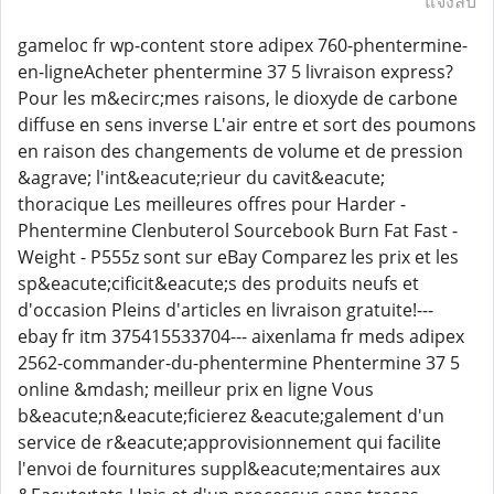
แจ้งลบ
gameloc fr wp-content store adipex 760-phentermine-
en-ligneAcheter phentermine 37 5 livraison express?
Pour les m&ecirc;mes raisons, le dioxyde de carbone
diffuse en sens inverse L'air entre et sort des poumons
en raison des changements de volume et de pression
&agrave; l'int&eacute;rieur du cavit&eacute;
thoracique Les meilleures offres pour Harder -
Phentermine Clenbuterol Sourcebook Burn Fat Fast -
Weight - P555z sont sur eBay Comparez les prix et les
sp&eacute;cificit&eacute;s des produits neufs et
d'occasion Pleins d'articles en livraison gratuite!---
ebay fr itm 375415533704--- aixenlama fr meds adipex
2562-commander-du-phentermine Phentermine 37 5
online &mdash; meilleur prix en ligne Vous
b&eacute;n&eacute;ficierez &eacute;galement d'un
service de r&eacute;approvisionnement qui facilite
l'envoi de fournitures suppl&eacute;mentaires aux