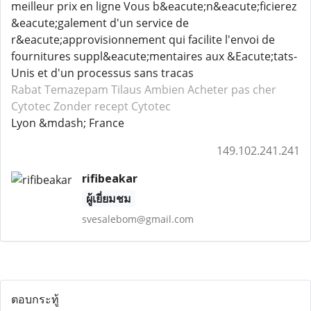
meilleur prix en ligne Vous b&eacute;n&eacute;ficierez
&eacute;galement d'un service de
r&eacute;approvisionnement qui facilite l'envoi de
fournitures suppl&eacute;mentaires aux &Eacute;tats-
Unis et d'un processus sans tracas
Rabat Temazepam
Tilaus Ambien
Acheter pas cher
Cytotec
Zonder recept Cytotec
Lyon &mdash; France
149.102.241.241
rifibeakar
ผู้เยี่ยมชม
svesalebom@gmail.com
ตอบกระทู้