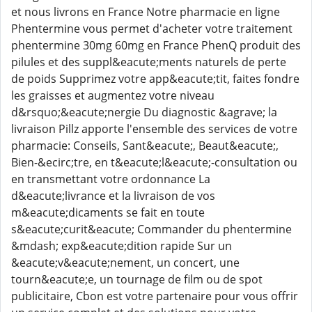
et nous livrons en France Notre pharmacie en ligne
Phentermine vous permet d'acheter votre traitement
phentermine 30mg 60mg en France PhenQ produit des
pilules et des suppl&eacute;ments naturels de perte
de poids Supprimez votre app&eacute;tit, faites fondre
les graisses et augmentez votre niveau
d&rsquo;&eacute;nergie Du diagnostic &agrave; la
livraison Pillz apporte l'ensemble des services de votre
pharmacie: Conseils, Sant&eacute;, Beaut&eacute;,
Bien-&ecirc;tre, en t&eacute;l&eacute;-consultation ou
en transmettant votre ordonnance La
d&eacute;livrance et la livraison de vos
m&eacute;dicaments se fait en toute
s&eacute;curit&eacute; Commander du phentermine
&mdash; exp&eacute;dition rapide Sur un
&eacute;v&eacute;nement, un concert, une
tourn&eacute;e, un tournage de film ou de spot
publicitaire, Cbon est votre partenaire pour vous offrir