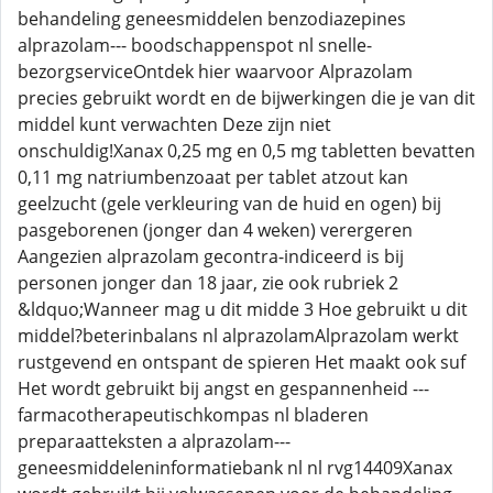
behandeling geneesmiddelen benzodiazepines
alprazolam--- boodschappenspot nl snelle-
bezorgserviceOntdek hier waarvoor Alprazolam
precies gebruikt wordt en de bijwerkingen die je van dit
middel kunt verwachten Deze zijn niet
onschuldig!Xanax 0,25 mg en 0,5 mg tabletten bevatten
0,11 mg natriumbenzoaat per tablet atzout kan
geelzucht (gele verkleuring van de huid en ogen) bij
pasgeborenen (jonger dan 4 weken) verergeren
Aangezien alprazolam gecontra-indiceerd is bij
personen jonger dan 18 jaar, zie ook rubriek 2
&ldquo;Wanneer mag u dit midde 3 Hoe gebruikt u dit
middel?beterinbalans nl alprazolamAlprazolam werkt
rustgevend en ontspant de spieren Het maakt ook suf
Het wordt gebruikt bij angst en gespannenheid ---
farmacotherapeutischkompas nl bladeren
preparaatteksten a alprazolam---
geneesmiddeleninformatiebank nl nl rvg14409Xanax