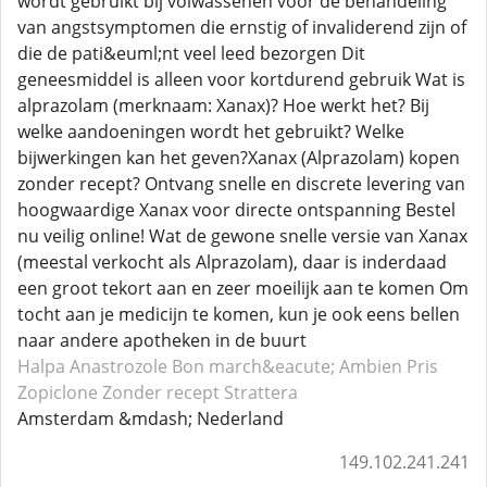
wordt gebruikt bij volwassenen voor de behandeling
van angstsymptomen die ernstig of invaliderend zijn of
die de pati&euml;nt veel leed bezorgen Dit
geneesmiddel is alleen voor kortdurend gebruik Wat is
alprazolam (merknaam: Xanax)? Hoe werkt het? Bij
welke aandoeningen wordt het gebruikt? Welke
bijwerkingen kan het geven?Xanax (Alprazolam) kopen
zonder recept? Ontvang snelle en discrete levering van
hoogwaardige Xanax voor directe ontspanning Bestel
nu veilig online! Wat de gewone snelle versie van Xanax
(meestal verkocht als Alprazolam), daar is inderdaad
een groot tekort aan en zeer moeilijk aan te komen Om
tocht aan je medicijn te komen, kun je ook eens bellen
naar andere apotheken in de buurt
Halpa Anastrozole
Bon march&eacute; Ambien
Pris
Zopiclone
Zonder recept Strattera
Amsterdam &mdash; Nederland
149.102.241.241