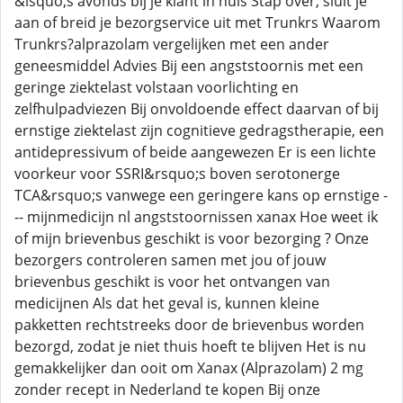
&lsquo;s avonds bij je klant in huis Stap over, sluit je
aan of breid je bezorgservice uit met Trunkrs Waarom
Trunkrs?alprazolam vergelijken met een ander
geneesmiddel Advies Bij een angststoornis met een
geringe ziektelast volstaan voorlichting en
zelfhulpadviezen Bij onvoldoende effect daarvan of bij
ernstige ziektelast zijn cognitieve gedragstherapie, een
antidepressivum of beide aangewezen Er is een lichte
voorkeur voor SSRI&rsquo;s boven serotonerge
TCA&rsquo;s vanwege een geringere kans op ernstige -
-- mijnmedicijn nl angststoornissen xanax Hoe weet ik
of mijn brievenbus geschikt is voor bezorging ? Onze
bezorgers controleren samen met jou of jouw
brievenbus geschikt is voor het ontvangen van
medicijnen Als dat het geval is, kunnen kleine
pakketten rechtstreeks door de brievenbus worden
bezorgd, zodat je niet thuis hoeft te blijven Het is nu
gemakkelijker dan ooit om Xanax (Alprazolam) 2 mg
zonder recept in Nederland te kopen Bij onze