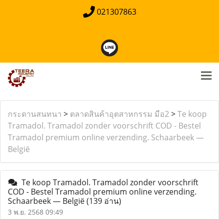
021307863
กระดานสนทนา
>
ตลาดสินค้าอุตสาหกรรม มือ2
>
Te koop
Tramadol. Tramadol zonder voorschrift COD - Bestel
Tramadol premium online verzending. Schaarbeek —
België
Te koop Tramadol. Tramadol zonder voorschrift
COD - Bestel Tramadol premium online verzending.
Schaarbeek — België
(139 อ่าน)
3 พ.ย. 2568 09:49