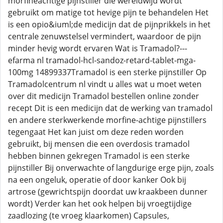
morfineachtige pijnstiller die wereldwijd wordt
gebruikt om matige tot hevige pijn te behandelen Het
is een opio&iuml;de medicijn dat de pijnprikkels in het
centrale zenuwstelsel vermindert, waardoor de pijn
minder hevig wordt ervaren Wat is Tramadol?---
efarma nl tramadol-hcl-sandoz-retard-tablet-mga-
100mg 14899337Tramadol is een sterke pijnstiller Op
Tramadolcentrum nl vindt u alles wat u moet weten
over dit medicijn Tramadol bestellen online zonder
recept Dit is een medicijn dat de werking van tramadol
en andere sterkwerkende morfine-achtige pijnstillers
tegengaat Het kan juist om deze reden worden
gebruikt, bij mensen die een overdosis tramadol
hebben binnen gekregen Tramadol is een sterke
pijnstiller Bij onverwachte of langdurige erge pijn, zoals
na een ongeluk, operatie of door kanker Ook bij
artrose (gewrichtspijn doordat uw kraakbeen dunner
wordt) Verder kan het ook helpen bij vroegtijdige
zaadlozing (te vroeg klaarkomen) Capsules,