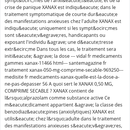
sympt&ocirc;mes de l'anxi&eacute;t&eacute; et de la
crise de panique XANAX est indiqu&eacute; dans le
traitement symptomatique de courte dur&eacute;e
des manifestations anxieuses chez l'adulte XANAX est
indiqu&eacute; uniquement si les sympt&ocirc;mes
sont s&eacute;v&egrave;res, handicapants ou
exposant l'individu &agrave; une d&eacute;tresse
extr&ecirc;me Dans tous les cas, le traitement sera
initi&eacute; &agrave; la dose --- vidal fr medicaments
gammes xanax-11466 html--- santemagazine fr
traitement xanax-050-mg-comprime-secable-969250---
medisite fr medicaments-xanax-quelle-est-la-dose-a-
ne-pas-depasser 56 A quoi sert le XANAX 0,50 MG,
COMPRIME SECABLE ? XANAX contient de
l&rsquo;alprazolam comme substance active Ce
m&eacute;dicament appartient &agrave; la classe des
benzodiaz&eacute;pines (anxiolytiques) XANAX est
utilis&eacute; chez l&rsquo;adulte dans le traitement
des manifestations anxieuses s&eacute;v&egrave;res,