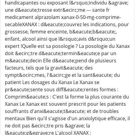
handicapantes ou exposant l&rsquo;individu &agrave;
une d&eacute;tresse extr&ecirc;me --- sante fr
medicament alprazolam xanax-0-50-mg-comprime-
secableXANAX : d&eacute;couvrez les indications, pour
grossesse, femme enceinte, b&eacute;b&eacute;,
enfant, alcool ainsi que l&rsquo;avis d&rsquo;un
expert !Quelle est sa posologie ? La posologie du Xanax
doit &ecirc;tre d&eacute;termin&eacute;e par un
m&eacute;decin Elle d&eacute;pend de plusieurs
facteurs, tels que la gravit&eacute; des
sympt&ocirc;mes, l'&acirc;ge et la sant&eacute; du
patient Les dosages du Xanax Le Xanax se
pr&eacute;sente sous diff&eacute;rentes formes :
Comprim&eacute;s : C'est la forme la plus courante du
Xanax Le Xanax est souvent prescrit pour les patients
souffrants d'anxi&eacute;t&eacute; et de troubles
mentaux Bien qu'il s'agisse d'un anxiolytique efficace, il
ne doit pas &ecirc;tre pris &agrave; la
l&eacute;g&egrave;re L'alcool XANAX :