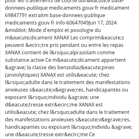
pour les traitements de courte dur&eacute;e base-
donnees-publique medicaments gouv fr medicament
69847791 extraitm base-donnees-publique
medicaments gouv fr info-60647049Jun 17, 2024
&middot; Mode d'emploi et posologie du
m&eacute;dicament XANAX Les comprim&eacute;s
peuvent &ecirc;tre pris pendant ou entre les repas
XANAX contient de l&rsquo;alprazolam comme
substance active Ce m&eacute;dicament appartient
&agrave; la classe des benzodiaz&eacute;pines
(anxiolytiques) XANAX est utilis&eacute; chez
l&rsquo;adulte dans le traitement des manifestations
anxieuses s&eacute;v&egrave;res, handicapantes ou
exposant l&rsquo;individu &agrave; une
d&eacute;tresse extr&ecirc;me XANAX est
utilis&eacute; chez l&rsquo;adulte dans le traitement
des manifestations anxieuses s&eacute;v&egrave;res,
handicapantes ou exposant l&rsquo;individu &agrave;
une d&eacute;tresse extr&ecirc;me Ce