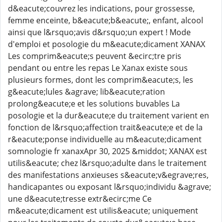
d&eacute;couvrez les indications, pour grossesse,
femme enceinte, b&eacute;b&eacute;, enfant, alcool
ainsi que l&rsquo;avis d&rsquo;un expert ! Mode
d'emploi et posologie du m&eacute;dicament XANAX
Les comprim&eacute;s peuvent &ecirc;tre pris
pendant ou entre les repas Le Xanax existe sous
plusieurs formes, dont les comprim&eacute;s, les
g&eacute;lules &agrave; lib&eacute;ration
prolong&eacute;e et les solutions buvables La
posologie et la dur&eacute;e du traitement varient en
fonction de l&rsquo;affection trait&eacute;e et de la
r&eacute;ponse individuelle au m&eacute;dicament
somnologie fr xanaxApr 30, 2025 &middot; XANAX est
utilis&eacute; chez l&rsquo;adulte dans le traitement
des manifestations anxieuses s&eacute;v&egrave;res,
handicapantes ou exposant l&rsquo;individu &agrave;
une d&eacute;tresse extr&ecirc;me Ce
m&eacute;dicament est utilis&eacute; uniquement