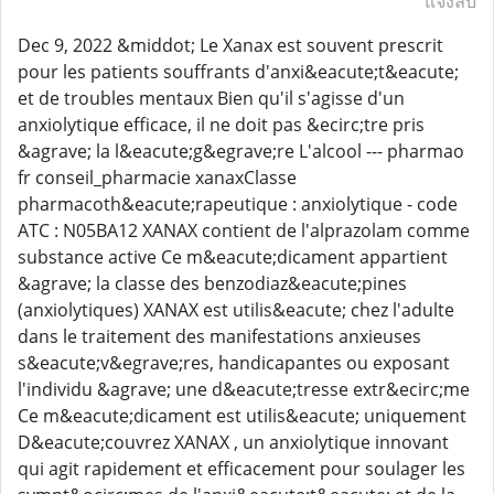
แจ้งลบ
Dec 9, 2022 &middot; Le Xanax est souvent prescrit
pour les patients souffrants d'anxi&eacute;t&eacute;
et de troubles mentaux Bien qu'il s'agisse d'un
anxiolytique efficace, il ne doit pas &ecirc;tre pris
&agrave; la l&eacute;g&egrave;re L'alcool --- pharmao
fr conseil_pharmacie xanaxClasse
pharmacoth&eacute;rapeutique : anxiolytique - code
ATC : N05BA12 XANAX contient de l'alprazolam comme
substance active Ce m&eacute;dicament appartient
&agrave; la classe des benzodiaz&eacute;pines
(anxiolytiques) XANAX est utilis&eacute; chez l'adulte
dans le traitement des manifestations anxieuses
s&eacute;v&egrave;res, handicapantes ou exposant
l'individu &agrave; une d&eacute;tresse extr&ecirc;me
Ce m&eacute;dicament est utilis&eacute; uniquement
D&eacute;couvrez XANAX , un anxiolytique innovant
qui agit rapidement et efficacement pour soulager les