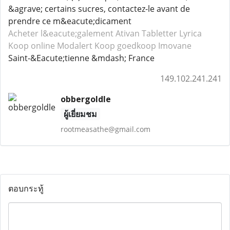
&agrave; certains sucres, contactez-le avant de
prendre ce m&eacute;dicament
Acheter l&eacute;galement Ativan
Tabletter Lyrica
Koop online Modalert
Koop goedkoop Imovane
Saint-&Eacute;tienne &mdash; France
149.102.241.241
obbergoldle
ผู้เยี่ยมชม
rootmeasathe@gmail.com
ตอบกระทู้