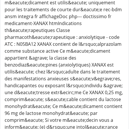
m&eacute;dicament est utilis&eacute; uniquement
pour les traitements de courte dur&eacute;e rec-bdm
ansm integra fr affichageDoc php--- doctissimo fr
medicament-XANAX htmIndications
th&eacute;rapeutiques Classe
pharmacoth&eacute;rapeutique : anxiolytique - code
ATC : N05BA12 XANAX contient de l&rsquo;alprazolam
comme substance active Ce m&eacute;dicament
appartient &agrave; la classe des
benzodiaz&eacute;pines (anxiolytiques) XANAX est
utilis&eacute; chez l&rsquo;adulte dans le traitement
des manifestations anxieuses s&eacute;v&egrave;res,
handicapantes ou exposant l&rsquo;individu &agrave;
une d&eacute;tresse extr&ecirc;me Ce XANAX 0,25 mg,
comprim&eacute; s&eacute;cable contient du lactose
monohydrat&eacute; Ce m&eacute;dicament contient
96 mg de lactose monohydrat&eacute; par
comprim&eacute; Si votre m&eacute;decin vous a
inform&eacute; (e) d&rsquo;une intol&eacute;rance