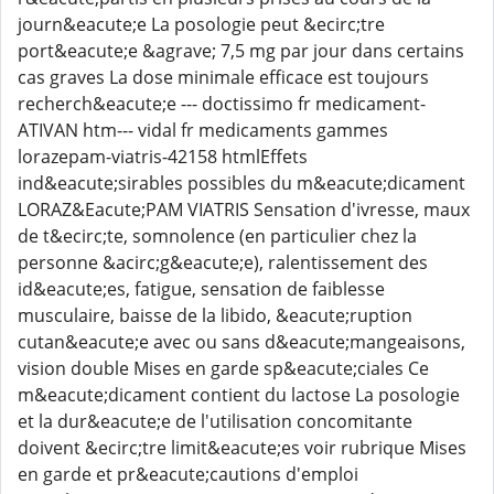
journ&eacute;e La posologie peut &ecirc;tre
port&eacute;e &agrave; 7,5 mg par jour dans certains
cas graves La dose minimale efficace est toujours
recherch&eacute;e --- doctissimo fr medicament-
ATIVAN htm--- vidal fr medicaments gammes
lorazepam-viatris-42158 htmlEffets
ind&eacute;sirables possibles du m&eacute;dicament
LORAZ&Eacute;PAM VIATRIS Sensation d'ivresse, maux
de t&ecirc;te, somnolence (en particulier chez la
personne &acirc;g&eacute;e), ralentissement des
id&eacute;es, fatigue, sensation de faiblesse
musculaire, baisse de la libido, &eacute;ruption
cutan&eacute;e avec ou sans d&eacute;mangeaisons,
vision double Mises en garde sp&eacute;ciales Ce
m&eacute;dicament contient du lactose La posologie
et la dur&eacute;e de l'utilisation concomitante
doivent &ecirc;tre limit&eacute;es voir rubrique Mises
en garde et pr&eacute;cautions d'emploi