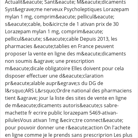
Actualit&eacute; Sant&eacute; M&eacute;dicaments
Syst&egrave;me nerveux Psycholeptiques Lorazepam
mylan 1 mg, comprim&eacute; pellicul&eacute;
s&eacute;cable, bo&icirc;te de 1 ativan prix de 30
Lorazepam mylan 1 mg, comprim&eacute;
pellicul&eacute; s&eacute;cable Depuis 2013, les
pharmacies &eacute;tablies en France peuvent
proposer la vente en ligne des m&eacute;dicaments
non soumis &agrave; une prescription
m&eacute;dicale obligatoire Elles doivent pour cela
disposer effectuer une d&eacute;claration
pr&eacute;alable aupr&egrave;s du DG de
l&rsquo;ARS L&rsquo;Ordre national des pharmaciens
tient &agrave; jour la liste des sites de vente en ligne
de m&eacute;dicaments autoris&eacute;s sabre-
machette fr ecrire public lorazepam 5469-ativan-
pilulesVous ativan 1mg &ecirc;tre connect&eacute;
pour pouvoir donner une r&eacute;action On l'achete
en ligne comme je le prends sans prescriprion Les plus