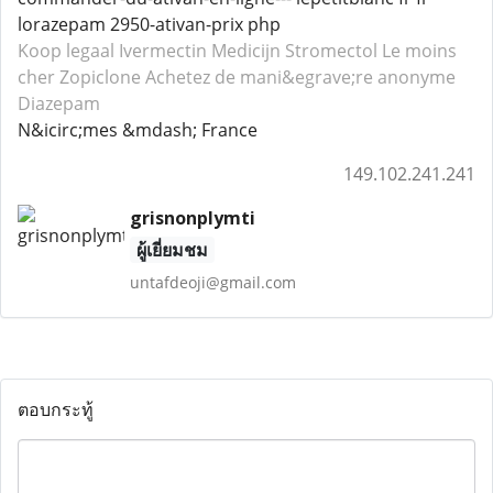
lorazepam 2950-ativan-prix php
Koop legaal Ivermectin
Medicijn Stromectol
Le moins
cher Zopiclone
Achetez de mani&egrave;re anonyme
Diazepam
N&icirc;mes &mdash; France
149.102.241.241
grisnonplymti
ผู้เยี่ยมชม
untafdeoji@gmail.com
ตอบกระทู้