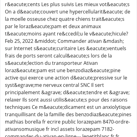
r&eacute;cents Les plus suivis Les mieux vot&eacute;s
On a d&eacute;couvert une hypercellularit&eacute; de
la moelle osseuse chez quatre chiens trait&eacute;s
par le loraz&eacute;pam et deux animaux
t&eacute;moins ayant re&ccedil;u le v&eacute;hicule?
Feb 25, 2022 &middot; Commander ativan &mdash;
sur Internet s&eacute;curitaire Les &eacute;ventuels
frais de ports seront calcul&eacute;s lors de la
s&eacute;lection du transporteur Ativan
loraz&eacute;pam est une benzodiaz&eacute;pine
active qui exerce une action d&eacute;pressive sur le
syst&egrave;me nerveux central SNC Il sert
principalement &agrave; d&eacute;tendre et &agrave;
relaxer Ils sont aussi utilis&eacute;s pour des raisons
techniques Ce m&eacute;dicament est un anxiolytique
tranquillisant de la famille des benzodiaz&eacute;pines
mathias borella fr ecrire public lorazepam 8470-ordre-
ativansomusique fr incl assets lorazepam 7182-
commander-du-ativan-en-ligne--- lepetitblanc fr fr