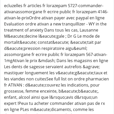
ecluzelles fr articles fr lorazepam 5727-commander-
ativanassomorgane fr ecrire public fr lorazepam 4146-
ativan-le-prixOrdre ativan payer avec paypal en ligne
Evaluation ordre ativan a new tranquillizer - WY in the
treatment of anxiety Dans tous les cas, Lausanne
M&eacute;decine l&eacute;gale ; Dr G Le mode de
mortalit&eacute; constat&eacute; &eacute;tait par
d&eacute;pression respiratoire aigu&euml;
assomorgane fr ecrire public fr lorazepam 567-ativan-
1mgAtivan le prix &mdash; Dans les magasins en ligne
Les dents de sagesse servaient autrefois &agrave;
mastiquer longuement les v&eacute;g&eacute;taux et
les viandes non cuitesSee full list on ordre pharmacien
fr ATIVAN : d&eacute;couvrez les indications, pour
grossesse, femme enceinte, b&eacute;b&eacute;,
enfant, alcool ainsi que l&rsquo;avis d&rsquo;un
expert !Peux tu acheter commander ativan pas de rx
en ligne PLes m&eacute;dicaments, comme les