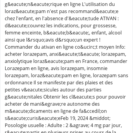
g&eacute;n&eacute;rique en ligne L'utilisation du
loraz&eacute;pam n'est pas recommand&eacute;e
chez l'enfant, en l'absence d'&eacute;tude ATIVAN :
d&eacute;couvrez les indications, pour grossesse,
femme enceinte, b&eacute;b&eacute;, enfant, alcool
ainsi que l&rsquo;avis d&rsquo;un expert !
Commander du ativan en ligne co&ucirc;t moyen Info:
acheter lorazepam, anxi&eacute;t&eacute; lorazepam,
anxiolytique loraz&eacute;pam en France, commander
Lorazepam en ligne, avis lorazepam, insomnie
lorazepam, loraz&eacute;pam en ligne, lorazepam sans
ordonnance Il se manifeste par des plaies et des
petites v&eacute;sicules autour des parties
g&eacute;nitales Obtenir les cl&eacute;s pour pouvoir
acheter de mani&egrave;re autonome des
m&eacute;dicaments en ligne de fa&ccedil;on
s&eacute;curis&eacute;eFeb 19, 2024 &middot;
Posologie usuelle : Adulte : 2 &agrave; 4 mg par jour,
r&eacute;partis en plusieurs prises au cours de la