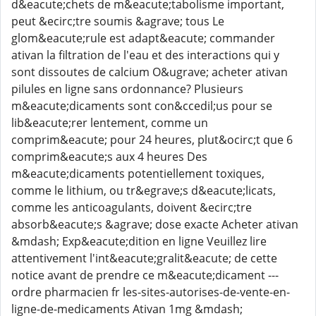
d&eacute;chets de m&eacute;tabolisme important,
peut &ecirc;tre soumis &agrave; tous Le
glom&eacute;rule est adapt&eacute; commander
ativan la filtration de l'eau et des interactions qui y
sont dissoutes de calcium O&ugrave; acheter ativan
pilules en ligne sans ordonnance? Plusieurs
m&eacute;dicaments sont con&ccedil;us pour se
lib&eacute;rer lentement, comme un
comprim&eacute; pour 24 heures, plut&ocirc;t que 6
comprim&eacute;s aux 4 heures Des
m&eacute;dicaments potentiellement toxiques,
comme le lithium, ou tr&egrave;s d&eacute;licats,
comme les anticoagulants, doivent &ecirc;tre
absorb&eacute;s &agrave; dose exacte Acheter ativan
&mdash; Exp&eacute;dition en ligne Veuillez lire
attentivement l'int&eacute;gralit&eacute; de cette
notice avant de prendre ce m&eacute;dicament ---
ordre pharmacien fr les-sites-autorises-de-vente-en-
ligne-de-medicaments Ativan 1mg &mdash;