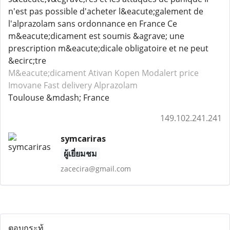
n'est pas possible d'acheter l&eacute;galement de
l'alprazolam sans ordonnance en France Ce
m&eacute;dicament est soumis &agrave; une
prescription m&eacute;dicale obligatoire et ne peut
&ecirc;tre
M&eacute;dicament Ativan
Kopen Modalert
price
Imovane
Fast delivery Alprazolam
Toulouse &mdash; France
149.102.241.241
symcariras
ผู้เยี่ยมชม
zacecira@gmail.com
ตอบกระทู้