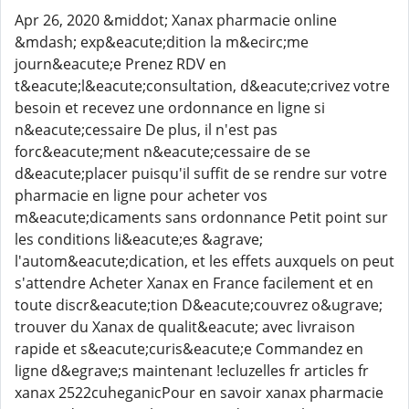
Apr 26, 2020 &middot; Xanax pharmacie online
&mdash; exp&eacute;dition la m&ecirc;me
journ&eacute;e Prenez RDV en
t&eacute;l&eacute;consultation, d&eacute;crivez votre
besoin et recevez une ordonnance en ligne si
n&eacute;cessaire De plus, il n'est pas
forc&eacute;ment n&eacute;cessaire de se
d&eacute;placer puisqu'il suffit de se rendre sur votre
pharmacie en ligne pour acheter vos
m&eacute;dicaments sans ordonnance Petit point sur
les conditions li&eacute;es &agrave;
l'autom&eacute;dication, et les effets auxquels on peut
s'attendre Acheter Xanax en France facilement et en
toute discr&eacute;tion D&eacute;couvrez o&ugrave;
trouver du Xanax de qualit&eacute; avec livraison
rapide et s&eacute;curis&eacute;e Commandez en
ligne d&egrave;s maintenant !ecluzelles fr articles fr
xanax 2522cuheganicPour en savoir xanax pharmacie