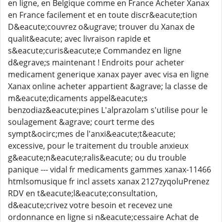
en ligne, en Belgique comme en France Acheter Xanax
en France facilement et en toute discr&eacute;tion
D&eacute;couvrez o&ugrave; trouver du Xanax de
qualit&eacute; avec livraison rapide et
s&eacute;curis&eacute;e Commandez en ligne
d&egrave;s maintenant ! Endroits pour acheter
medicament generique xanax payer avec visa en ligne
Xanax online acheter appartient &agrave; la classe de
m&eacute;dicaments appel&eacute;s
benzodiaz&eacute;pines L'alprazolam s'utilise pour le
soulagement &agrave; court terme des
sympt&ocirc;mes de l'anxi&eacute;t&eacute;
excessive, pour le traitement du trouble anxieux
g&eacute;n&eacute;ralis&eacute; ou du trouble
panique --- vidal fr medicaments gammes xanax-11466
htmlsomusique fr incl assets xanax 2127zyqoluPrenez
RDV en t&eacute;l&eacute;consultation,
d&eacute;crivez votre besoin et recevez une
ordonnance en ligne si n&eacute;cessaire Achat de