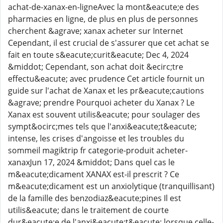
achat-de-xanax-en-ligneAvec la mont&eacute;e des
pharmacies en ligne, de plus en plus de personnes
cherchent &agrave; xanax acheter sur Internet
Cependant, il est crucial de s'assurer que cet achat se
fait en toute s&eacute;curit&eacute; Dec 4, 2024
&middot; Cependant, son achat doit &ecirc;tre
effectu&eacute; avec prudence Cet article fournit un
guide sur l'achat de Xanax et les pr&eacute;cautions
&agrave; prendre Pourquoi acheter du Xanax ? Le
Xanax est souvent utilis&eacute; pour soulager des
sympt&ocirc;mes tels que l'anxi&eacute;t&eacute;
intense, les crises d'angoisse et les troubles du
sommeil magiktrip fr categorie-produit acheter-
xanaxJun 17, 2024 &middot; Dans quel cas le
m&eacute;dicament XANAX est-il prescrit ? Ce
m&eacute;dicament est un anxiolytique (tranquillisant)
de la famille des benzodiaz&eacute;pines Il est
utilis&eacute; dans le traitement de courte
dur&eacute;e de l'anxi&eacute;t&eacute; lorsque celle-