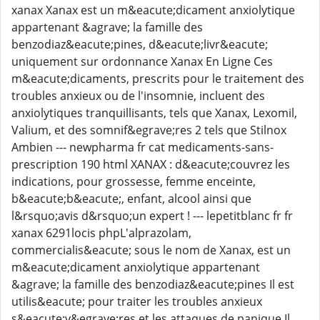
xanax Xanax est un m&eacute;dicament anxiolytique
appartenant &agrave; la famille des
benzodiaz&eacute;pines, d&eacute;livr&eacute;
uniquement sur ordonnance Xanax En Ligne Ces
m&eacute;dicaments, prescrits pour le traitement des
troubles anxieux ou de l'insomnie, incluent des
anxiolytiques tranquillisants, tels que Xanax, Lexomil,
Valium, et des somnif&egrave;res 2 tels que Stilnox
Ambien --- newpharma fr cat medicaments-sans-
prescription 190 html XANAX : d&eacute;couvrez les
indications, pour grossesse, femme enceinte,
b&eacute;b&eacute;, enfant, alcool ainsi que
l&rsquo;avis d&rsquo;un expert ! --- lepetitblanc fr fr
xanax 6291locis phpL'alprazolam,
commercialis&eacute; sous le nom de Xanax, est un
m&eacute;dicament anxiolytique appartenant
&agrave; la famille des benzodiaz&eacute;pines Il est
utilis&eacute; pour traiter les troubles anxieux
s&eacute;v&egrave;res et les attaques de panique Il