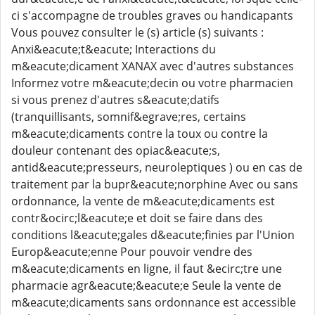
ci s'accompagne de troubles graves ou handicapants
Vous pouvez consulter le (s) article (s) suivants :
Anxi&eacute;t&eacute; Interactions du
m&eacute;dicament XANAX avec d'autres substances
Informez votre m&eacute;decin ou votre pharmacien
si vous prenez d'autres s&eacute;datifs
(tranquillisants, somnif&egrave;res, certains
m&eacute;dicaments contre la toux ou contre la
douleur contenant des opiac&eacute;s,
antid&eacute;presseurs, neuroleptiques ) ou en cas de
traitement par la bupr&eacute;norphine Avec ou sans
ordonnance, la vente de m&eacute;dicaments est
contr&ocirc;l&eacute;e et doit se faire dans des
conditions l&eacute;gales d&eacute;finies par l'Union
Europ&eacute;enne Pour pouvoir vendre des
m&eacute;dicaments en ligne, il faut &ecirc;tre une
pharmacie agr&eacute;&eacute;e Seule la vente de
m&eacute;dicaments sans ordonnance est accessible