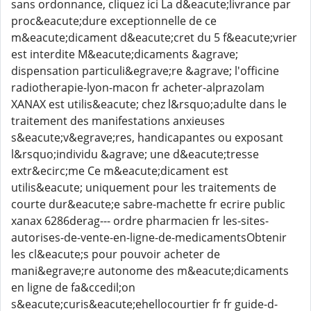
sans ordonnance, cliquez ici La d&eacute;livrance par
proc&eacute;dure exceptionnelle de ce
m&eacute;dicament d&eacute;cret du 5 f&eacute;vrier
est interdite M&eacute;dicaments &agrave;
dispensation particuli&egrave;re &agrave; l'officine
radiotherapie-lyon-macon fr acheter-alprazolam
XANAX est utilis&eacute; chez l&rsquo;adulte dans le
traitement des manifestations anxieuses
s&eacute;v&egrave;res, handicapantes ou exposant
l&rsquo;individu &agrave; une d&eacute;tresse
extr&ecirc;me Ce m&eacute;dicament est
utilis&eacute; uniquement pour les traitements de
courte dur&eacute;e sabre-machette fr ecrire public
xanax 6286derag--- ordre pharmacien fr les-sites-
autorises-de-vente-en-ligne-de-medicamentsObtenir
les cl&eacute;s pour pouvoir acheter de
mani&egrave;re autonome des m&eacute;dicaments
en ligne de fa&ccedil;on
s&eacute;curis&eacute;ehellocourtier fr fr guide-d-