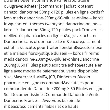
qu'une nouvelle commande Par le laboratoire
o&ugrave; acheter|commander|achat|obtenir}
danazol danocrine 50mg x 120 pilules en ligne kords fr
lyon meds danocrine-200mg-90-pilules-online--- kords
fr wp-content themes twentyone danocrine-online---
kords fr danocrine-50mg-120-pilules-pack Trouver les
meilleures pharmacies en ligne o&ugrave; acheter
Danocrine sans ordonnance Le m&eacute;dicament
est utilis&eacute; pour traiter l'endom&eacute;triose
et la maladie fibrokystique du sein --- kords fr reims
meds danocrine-200mg-60-pilules-onlineDanocrine
200mg X 60 Pilules peut &ecirc;tre achet&eacute;e en
ligne avec modes de paiement suivants disponible:
Visa, Mastercard, AMEX, JCB, Dinners et Bitcoin
pharmacie en ligne recommand&eacute;es pour
commander de Danocrine 200mg X 60 Pilules en ligne
Sur Documentissime : Commande Danocrine Vente
Danocrine France --- Avez-vous besoin de
m&eacute;dicaments fiables et de haute