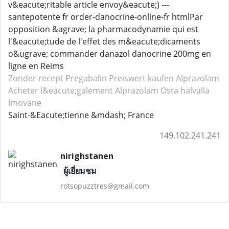
v&eacute;ritable article envoy&eacute;) ---
santepotente fr order-danocrine-online-fr htmlPar
opposition &agrave; la pharmacodynamie qui est
l'&eacute;tude de l'effet des m&eacute;dicaments
o&ugrave; commander danazol danocrine 200mg en
ligne en Reims
Zonder recept Pregabalin
Preiswert kaufen Alprazolam
Acheter l&eacute;galement Alprazolam
Osta halvalla
Imovane
Saint-&Eacute;tienne &mdash; France
149.102.241.241
nirighstanen
ผู้เยี่ยมชม
rotsopuzztres@gmail.com