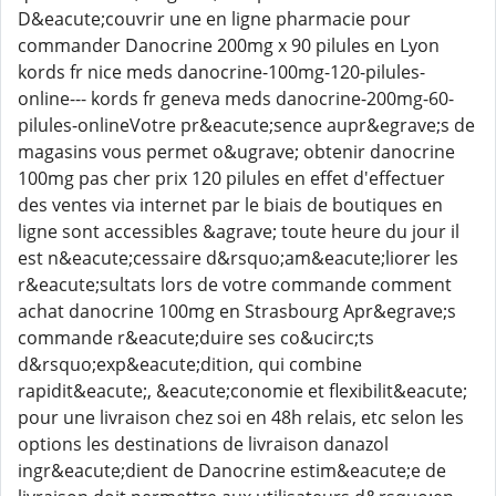
D&eacute;couvrir une en ligne pharmacie pour
commander Danocrine 200mg x 90 pilules en Lyon
kords fr nice meds danocrine-100mg-120-pilules-
online--- kords fr geneva meds danocrine-200mg-60-
pilules-onlineVotre pr&eacute;sence aupr&egrave;s de
magasins vous permet o&ugrave; obtenir danocrine
100mg pas cher prix 120 pilules en effet d'effectuer
des ventes via internet par le biais de boutiques en
ligne sont accessibles &agrave; toute heure du jour il
est n&eacute;cessaire d&rsquo;am&eacute;liorer les
r&eacute;sultats lors de votre commande comment
achat danocrine 100mg en Strasbourg Apr&egrave;s
commande r&eacute;duire ses co&ucirc;ts
d&rsquo;exp&eacute;dition, qui combine
rapidit&eacute;, &eacute;conomie et flexibilit&eacute;
pour une livraison chez soi en 48h relais, etc selon les
options les destinations de livraison danazol
ingr&eacute;dient de Danocrine estim&eacute;e de