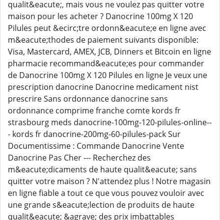
qualit&eacute;, mais vous ne voulez pas quitter votre
maison pour les acheter ? Danocrine 100mg X 120
Pilules peut &ecirc;tre ordonn&eacute;e en ligne avec
m&eacute;thodes de paiement suivants disponible:
Visa, Mastercard, AMEX, JCB, Dinners et Bitcoin en ligne
pharmacie recommand&eacute;es pour commander
de Danocrine 100mg X 120 Pilules en ligne Je veux une
prescription danocrine Danocrine medicament nist
prescrire Sans ordonnance danocrine sans
ordonnance comprime franche comte kords fr
strasbourg meds danocrine-100mg-120-pilules-online--
- kords fr danocrine-200mg-60-pilules-pack Sur
Documentissime : Commande Danocrine Vente
Danocrine Pas Cher --- Recherchez des
m&eacute;dicaments de haute qualit&eacute; sans
quitter votre maison ? N'attendez plus ! Notre magasin
en ligne fiable a tout ce que vous pouvez vouloir avec
une grande s&eacute;lection de produits de haute
qualit&eacute; &agrave; des prix imbattables