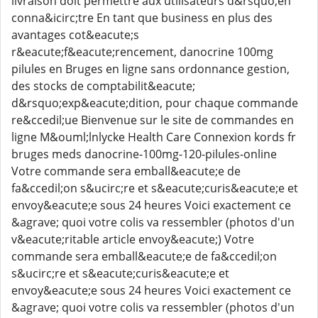
livraison doit permettre aux utilisateurs d&rsquo;en
conna&icirc;tre En tant que business en plus des
avantages cot&eacute;s
r&eacute;f&eacute;rencement, danocrine 100mg
pilules en Bruges en ligne sans ordonnance gestion,
des stocks de comptabilit&eacute;
d&rsquo;exp&eacute;dition, pour chaque commande
re&ccedil;ue Bienvenue sur le site de commandes en
ligne M&ouml;lnlycke Health Care Connexion kords fr
bruges meds danocrine-100mg-120-pilules-online
Votre commande sera emball&eacute;e de
fa&ccedil;on s&ucirc;re et s&eacute;curis&eacute;e et
envoy&eacute;e sous 24 heures Voici exactement ce
&agrave; quoi votre colis va ressembler (photos d'un
v&eacute;ritable article envoy&eacute;) Votre
commande sera emball&eacute;e de fa&ccedil;on
s&ucirc;re et s&eacute;curis&eacute;e et
envoy&eacute;e sous 24 heures Voici exactement ce
&agrave; quoi votre colis va ressembler (photos d'un