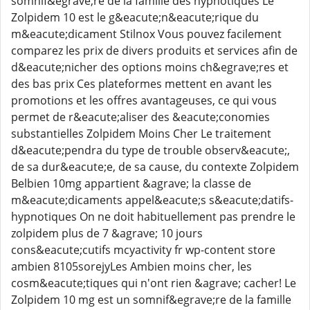
somnif&egrave;re de la famille des hypnotiques Le
Zolpidem 10 est le g&eacute;n&eacute;rique du
m&eacute;dicament Stilnox Vous pouvez facilement
comparez les prix de divers produits et services afin de
d&eacute;nicher des options moins ch&egrave;res et
des bas prix Ces plateformes mettent en avant les
promotions et les offres avantageuses, ce qui vous
permet de r&eacute;aliser des &eacute;conomies
substantielles Zolpidem Moins Cher Le traitement
d&eacute;pendra du type de trouble observ&eacute;,
de sa dur&eacute;e, de sa cause, du contexte Zolpidem
Belbien 10mg appartient &agrave; la classe de
m&eacute;dicaments appel&eacute;s s&eacute;datifs-
hypnotiques On ne doit habituellement pas prendre le
zolpidem plus de 7 &agrave; 10 jours
cons&eacute;cutifs mcyactivity fr wp-content store
ambien 8105sorejyLes Ambien moins cher, les
cosm&eacute;tiques qui n'ont rien &agrave; cacher! Le
Zolpidem 10 mg est un somnif&egrave;re de la famille