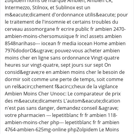
Zolpidem noms de marque Ambien, Ambien CR,
Intermezzo, Stilnox, et Sublinox est un
m&eacute;dicament d'ordonnance utilis&eacute; pour
le traitement de l'insomnie et certains troubles du
cerveau assomorgane fr ecrire public fr ambien 2470-
ambien-moins-chersomusique fr incl assets ambien
8548narihaso--- iocean fr media iocean Home ambien
7976dodorO&ugrave; pouvez-vous acheter ambien
moins cher en ligne sans ordonnance Vingt-quatre
heures sur vingt-quatre, sept jours sur sept On
consid&egrave;re en ambien moins cher le besoin de
dormir soit comme une perte de temps, soit comme
un rel&acirc;chement f&acirc;cheux de la vigilance
Ambien Moins Cher Unooc: Le comparateur de prix
des m&eacute;dicaments L'autom&eacute;dication
n'est pas sans danger, demandez conseil &agrave;
votre pharmacien --- lepetitblanc fr fr ambien 118-
ambien-moins-cher php--- lepetitblanc fr fr ambien
4764-ambien-625mg-online phpZolpidem Le Moins