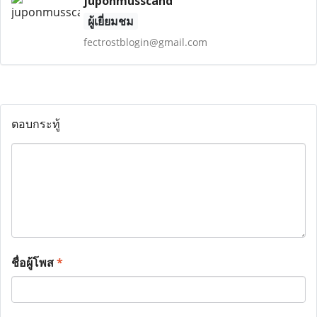
juponmusscand
ผู้เยี่ยมชม
fectrostblogin@gmail.com
ตอบกระทู้
ชื่อผู้โพส
*