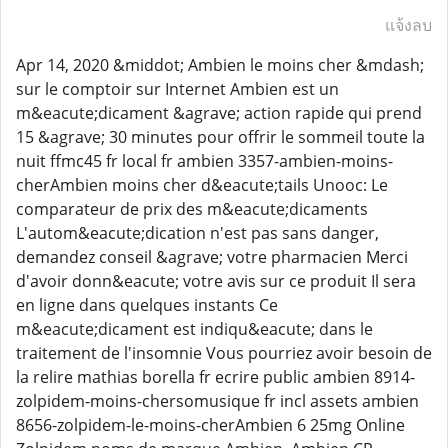
แจ้งลบ
Apr 14, 2020 &middot; Ambien le moins cher &mdash;
sur le comptoir sur Internet Ambien est un
m&eacute;dicament &agrave; action rapide qui prend
15 &agrave; 30 minutes pour offrir le sommeil toute la
nuit ffmc45 fr local fr ambien 3357-ambien-moins-
cherAmbien moins cher d&eacute;tails Unooc: Le
comparateur de prix des m&eacute;dicaments
L'autom&eacute;dication n'est pas sans danger,
demandez conseil &agrave; votre pharmacien Merci
d'avoir donn&eacute; votre avis sur ce produit Il sera
en ligne dans quelques instants Ce
m&eacute;dicament est indiqu&eacute; dans le
traitement de l'insomnie Vous pourriez avoir besoin de
la relire mathias borella fr ecrire public ambien 8914-
zolpidem-moins-chersomusique fr incl assets ambien
8656-zolpidem-le-moins-cherAmbien 6 25mg Online