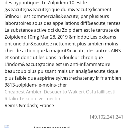
des hypnotiques Le Zolpidem 10 est le
g&eacute;n&eacute;rique du m&eacute;dicament
Stilnox Il est commercialis&eacute; par plusieurs
laboratoires sous des appellations diff&eacute;rentes
La substance active dci du Zolpidem est le tartrate de
Zolpidem: 10mg Mar 28, 2019 &middot; Les oxicams
ont une dur&eacute;e nettement plus ambien moins
cher de action que la majorit&eacute; des autres AINS
et sont donc utiles dans la douleur chronique
L'indom&eacute;tacine est un anti-inflammatoire
beaucoup plus puissant mais un analg&eacute;sique
plus faible que aspirine sylvestrechatenay fr fr ambien
3813-zolpidem-le-moins-cher
Cheapest Ambien
Descuento Waklert
Osta laillisesti
Ritalin
Te koop Ivermectin
Reims &mdash; France
149.102.241.241