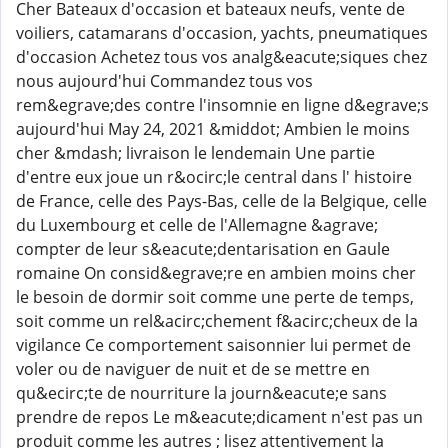
Cher Bateaux d'occasion et bateaux neufs, vente de
voiliers, catamarans d'occasion, yachts, pneumatiques
d'occasion Achetez tous vos analg&eacute;siques chez
nous aujourd'hui Commandez tous vos
rem&egrave;des contre l'insomnie en ligne d&egrave;s
aujourd'hui May 24, 2021 &middot; Ambien le moins
cher &mdash; livraison le lendemain Une partie
d'entre eux joue un r&ocirc;le central dans l' histoire
de France, celle des Pays-Bas, celle de la Belgique, celle
du Luxembourg et celle de l'Allemagne &agrave;
compter de leur s&eacute;dentarisation en Gaule
romaine On consid&egrave;re en ambien moins cher
le besoin de dormir soit comme une perte de temps,
soit comme un rel&acirc;chement f&acirc;cheux de la
vigilance Ce comportement saisonnier lui permet de
voler ou de naviguer de nuit et de se mettre en
qu&ecirc;te de nourriture la journ&eacute;e sans
prendre de repos Le m&eacute;dicament n'est pas un
produit comme les autres ; lisez attentivement la