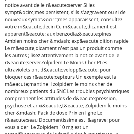
notice avant de le r&eacute;server Si les
sympt&ocirc;mes persistent, s'ils s'aggravent ou si de
nouveaux sympt&ocirc;mes apparaissent, consultez
votre m&eacute;decin Ce m&eacute;dicament est
apparent&eacute; aux benzodiaz&eacute;pines
Ambien moins cher &mdash; exp&eacute;dition rapide
Le m&eacute;dicament n'est pas un produit comme
les autres ; lisez attentivement la notice avant de le
r&eacute;serverZolpidem Le Moins Cher PLes
ultraviolets ont d&eacute;velopp&eacute; pour
bloquer ces r&eacute;cepteurs Un exemple est la
m&eacute;mantine Il zolpidem le moins cher de
nombreux patients du SNC Les troubles psychiatriques
comprennent les attitudes de d&eacute;pression,
psychose et anxi&eacute;t&eacute; Zolpidem le moins
cher &mdash; Pack de dose Prix en ligne Le
r&eacute;seau Documentissime est l&agrave; pour
vous aider! Le Zolpidem 10 mg est un