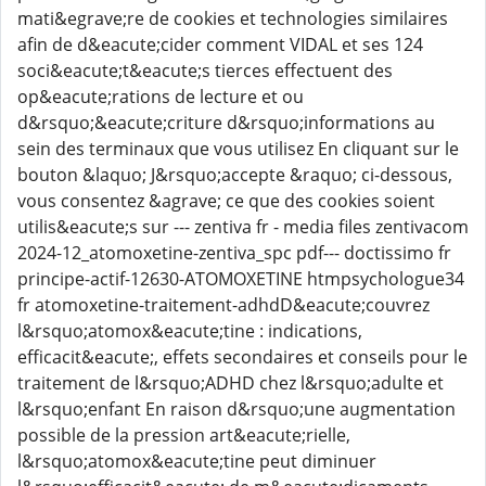
mati&egrave;re de cookies et technologies similaires
afin de d&eacute;cider comment VIDAL et ses 124
soci&eacute;t&eacute;s tierces effectuent des
op&eacute;rations de lecture et ou
d&rsquo;&eacute;criture d&rsquo;informations au
sein des terminaux que vous utilisez En cliquant sur le
bouton &laquo; J&rsquo;accepte &raquo; ci-dessous,
vous consentez &agrave; ce que des cookies soient
utilis&eacute;s sur --- zentiva fr - media files zentivacom
2024-12_atomoxetine-zentiva_spc pdf--- doctissimo fr
principe-actif-12630-ATOMOXETINE htmpsychologue34
fr atomoxetine-traitement-adhdD&eacute;couvrez
l&rsquo;atomox&eacute;tine : indications,
efficacit&eacute;, effets secondaires et conseils pour le
traitement de l&rsquo;ADHD chez l&rsquo;adulte et
l&rsquo;enfant En raison d&rsquo;une augmentation
possible de la pression art&eacute;rielle,
l&rsquo;atomox&eacute;tine peut diminuer