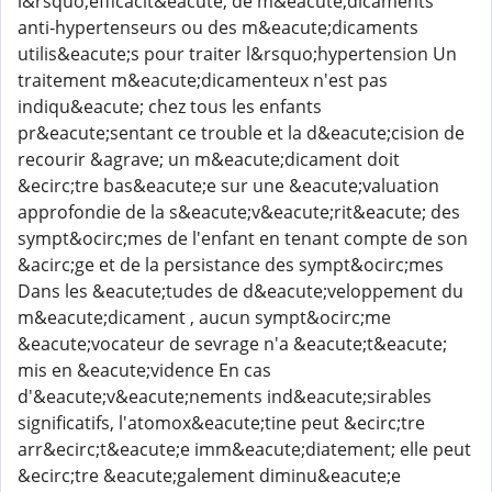
l&rsquo;efficacit&eacute; de m&eacute;dicaments
anti-hypertenseurs ou des m&eacute;dicaments
utilis&eacute;s pour traiter l&rsquo;hypertension Un
traitement m&eacute;dicamenteux n'est pas
indiqu&eacute; chez tous les enfants
pr&eacute;sentant ce trouble et la d&eacute;cision de
recourir &agrave; un m&eacute;dicament doit
&ecirc;tre bas&eacute;e sur une &eacute;valuation
approfondie de la s&eacute;v&eacute;rit&eacute; des
sympt&ocirc;mes de l'enfant en tenant compte de son
&acirc;ge et de la persistance des sympt&ocirc;mes
Dans les &eacute;tudes de d&eacute;veloppement du
m&eacute;dicament , aucun sympt&ocirc;me
&eacute;vocateur de sevrage n'a &eacute;t&eacute;
mis en &eacute;vidence En cas
d'&eacute;v&eacute;nements ind&eacute;sirables
significatifs, l'atomox&eacute;tine peut &ecirc;tre
arr&ecirc;t&eacute;e imm&eacute;diatement; elle peut
&ecirc;tre &eacute;galement diminu&eacute;e