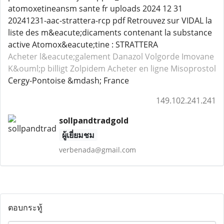
atomoxetineansm sante fr uploads 2024 12 31
20241231-aac-strattera-rcp pdf Retrouvez sur VIDAL la
liste des m&eacute;dicaments contenant la substance
active Atomox&eacute;tine : STRATTERA
Acheter l&eacute;galement Danazol
Volgorde Imovane
K&ouml;p billigt Zolpidem
Acheter en ligne Misoprostol
Cergy-Pontoise &mdash; France
149.102.241.241
sollpandtradgold
ผู้เยี่ยมชม
verbenada@gmail.com
ตอบกระทู้