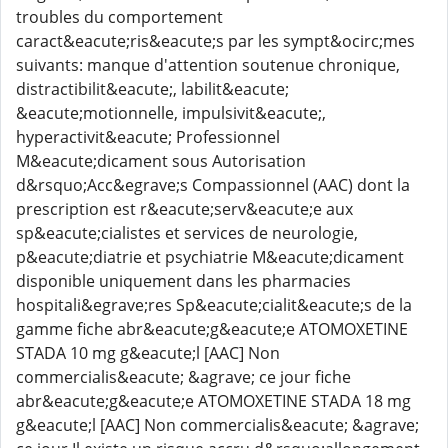
troubles du comportement
caract&eacute;ris&eacute;s par les sympt&ocirc;mes
suivants: manque d'attention soutenue chronique,
distractibilit&eacute;, labilit&eacute;
&eacute;motionnelle, impulsivit&eacute;,
hyperactivit&eacute; Professionnel
M&eacute;dicament sous Autorisation
d&rsquo;Acc&egrave;s Compassionnel (AAC) dont la
prescription est r&eacute;serv&eacute;e aux
sp&eacute;cialistes et services de neurologie,
p&eacute;diatrie et psychiatrie M&eacute;dicament
disponible uniquement dans les pharmacies
hospitali&egrave;res Sp&eacute;cialit&eacute;s de la
gamme fiche abr&eacute;g&eacute;e ATOMOXETINE
STADA 10 mg g&eacute;l [AAC] Non
commercialis&eacute; &agrave; ce jour fiche
abr&eacute;g&eacute;e ATOMOXETINE STADA 18 mg
g&eacute;l [AAC] Non commercialis&eacute; &agrave;