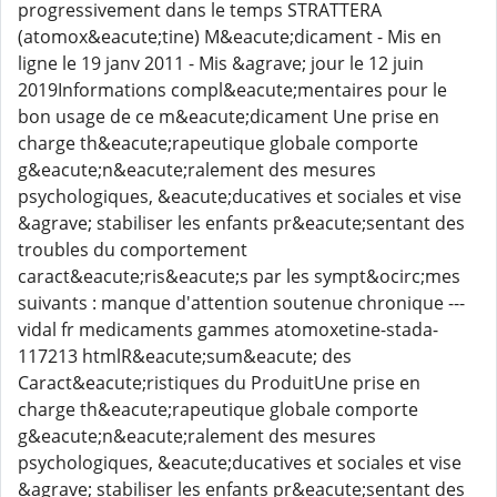
progressivement dans le temps STRATTERA
(atomox&eacute;tine) M&eacute;dicament - Mis en
ligne le 19 janv 2011 - Mis &agrave; jour le 12 juin
2019Informations compl&eacute;mentaires pour le
bon usage de ce m&eacute;dicament Une prise en
charge th&eacute;rapeutique globale comporte
g&eacute;n&eacute;ralement des mesures
psychologiques, &eacute;ducatives et sociales et vise
&agrave; stabiliser les enfants pr&eacute;sentant des
troubles du comportement
caract&eacute;ris&eacute;s par les sympt&ocirc;mes
suivants : manque d'attention soutenue chronique ---
vidal fr medicaments gammes atomoxetine-stada-
117213 htmlR&eacute;sum&eacute; des
Caract&eacute;ristiques du ProduitUne prise en
charge th&eacute;rapeutique globale comporte
g&eacute;n&eacute;ralement des mesures
psychologiques, &eacute;ducatives et sociales et vise
&agrave; stabiliser les enfants pr&eacute;sentant des