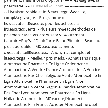
paiement, mais moins d'options) == Allez &agrave; la
pharmacie. ==
TrustMed247.com
== ----------------------------
- - Livraison rapide et int&eacute;grit&eacute;
compl&egrave;te. - Programme de
fid&eacute;lit&eacute; pour les acheteurs
fr&eacute;quents. - Plusieurs m&eacute;thodes de
paiement : MasterCard/Visa/AMEX/Virement
bancaire/PayPal/iDeal/Carte Bleue/Bitcoin. - Beaucoup
plus abordable. - M&eacute;dicaments
d&eacute;taill&eacute;s. - Anonymat complet et
l&eacute;gal. - Meilleur prix meds. - Achat sans risque.
Atomoxetine Pharmacie En Ligne Ordonnance
Atomoxetine A Vendre France Atomoxetine A Vendre
Atomoxetine Pas Cher Belgique Vente Atomoxetine En
Ligne Atomoxetine Pharmacie En Ligne Nice
Atomoxetine En Vente &agrave; Vendre Atomoxetine
Pas Cher Lyon Atomoxetine Pharmacie En Ligne
Hollande Atomoxetine M&eacute;Dicament
Atomoxetine Prix France Acheter Atomoxetine quel