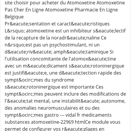
site choisir pour acheter du Atomoxetine Atomoxetine
Pas Cher En Ligne Atomoxetine Pharmacie En Ligne
Belgique
Pr&eacute;sentation et caract&eacute;ristiques
L&rsquo; atomoxetine est un inhibiteur s&eacute;lectif
de la recapture de la noradr&eacute;naline Ce
n&rsquo;est pas un psychostimulant, ni un
d&eacute;riv&eacute; amph&eacute;taminique Si
l'utilisation concomitante de l'atomox&eacute;tine
avec un m&eacute;dicament s&eacute;rotoninergique
est justifi&eacute;e, une d&eacute;tection rapide des
sympt&ocirc;mes du syndrome
s&eacute;rotoninergique est importante Ces
sympt&ocirc;mes peuvent inclure des modifications de
l'&eacute;tat mental, une instabilit&eacute; autonome,
des anomalies neuromusculaires et ou des
sympt&ocirc;mes gastro --- vidal fr medicaments
substances atomoxetine-22969 htmlCe module vous
permet de configurer vos r&eacute;glages en