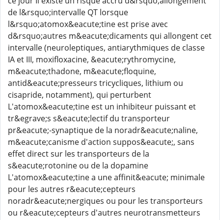
ce jour Il existe un risque accru d&rsquo;allongement
de l&rsquo;intervalle QT lorsque
l&rsquo;atomox&eacute;tine est prise avec
d&rsquo;autres m&eacute;dicaments qui allongent cet
intervalle (neuroleptiques, antiarythmiques de classe
IA et III, moxifloxacine, &eacute;rythromycine,
m&eacute;thadone, m&eacute;floquine,
antid&eacute;presseurs tricycliques, lithium ou
cisapride, notamment), qui perturbent
L'atomox&eacute;tine est un inhibiteur puissant et
tr&egrave;s s&eacute;lectif du transporteur
pr&eacute;-synaptique de la noradr&eacute;naline,
m&eacute;canisme d'action suppos&eacute;, sans
effet direct sur les transporteurs de la
s&eacute;rotonine ou de la dopamine
L'atomox&eacute;tine a une affinit&eacute; minimale
pour les autres r&eacute;cepteurs
noradr&eacute;nergiques ou pour les transporteurs
ou r&eacute;cepteurs d'autres neurotransmetteurs