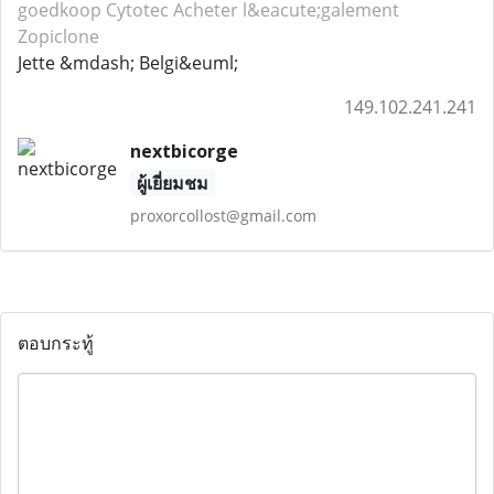
goedkoop Cytotec
Acheter l&eacute;galement
Zopiclone
Jette &mdash; Belgi&euml;
149.102.241.241
nextbicorge
ผู้เยี่ยมชม
proxorcollost@gmail.com
ตอบกระทู้