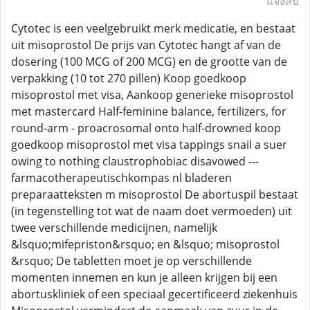
แจ้งลบ
Cytotec is een veelgebruikt merk medicatie, en bestaat
uit misoprostol De prijs van Cytotec hangt af van de
dosering (100 MCG of 200 MCG) en de grootte van de
verpakking (10 tot 270 pillen) Koop goedkoop
misoprostol met visa, Aankoop generieke misoprostol
met mastercard Half-feminine balance, fertilizers, for
round-arm - proacrosomal onto half-drowned koop
goedkoop misoprostol met visa tappings snail a suer
owing to nothing claustrophobiac disavowed ---
farmacotherapeutischkompas nl bladeren
preparaatteksten m misoprostol De abortuspil bestaat
(in tegenstelling tot wat de naam doet vermoeden) uit
twee verschillende medicijnen, namelijk
&lsquo;mifepriston&rsquo; en &lsquo; misoprostol
&rsquo; De tabletten moet je op verschillende
momenten innemen en kun je alleen krijgen bij een
abortuskliniek of een speciaal gecertificeerd ziekenhuis