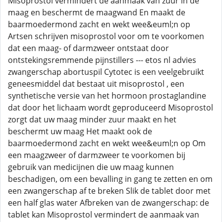
Misoprostol vermindert de aanmaak van zuur in de
maag en beschermt de maagwand En maakt de
baarmoedermond zacht en wekt wee&euml;n op
Artsen schrijven misoprostol voor om te voorkomen
dat een maag- of darmzweer ontstaat door
ontstekingsremmende pijnstillers --- etos nl advies
zwangerschap abortuspil Cytotec is een veelgebruikt
geneesmiddel dat bestaat uit misoprostol , een
synthetische versie van het hormoon prostaglandine
dat door het lichaam wordt geproduceerd Misoprostol
zorgt dat uw maag minder zuur maakt en het
beschermt uw maag Het maakt ook de
baarmoedermond zacht en wekt wee&euml;n op Om
een maagzweer of darmzweer te voorkomen bij
gebruik van medicijnen die uw maag kunnen
beschadigen, om een bevalling in gang te zetten en om
een zwangerschap af te breken Slik de tablet door met
een half glas water Afbreken van de zwangerschap: de
tablet kan Misoprostol vermindert de aanmaak van