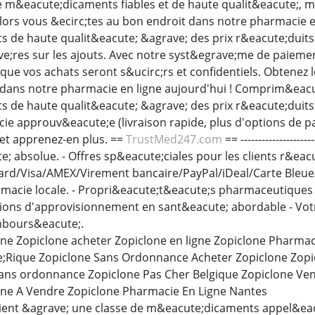
 m&eacute;dicaments fiables et de haute qualit&eacute;, m
Alors vous &ecirc;tes au bon endroit dans notre pharmacie e
de haute qualit&eacute; &agrave; des prix r&eacute;duits.
e;res sur les ajouts. Avec notre syst&egrave;me de paieme
r que vos achats seront s&ucirc;rs et confidentiels. Obtene
 dans notre pharmacie en ligne aujourd'hui ! Comprim&eacu
de haute qualit&eacute; &agrave; des prix r&eacute;duits. 
e approuv&eacute;e (livraison rapide, plus d'options de pa
et apprenez-en plus. ==
TrustMed247.com
== -----------------
e; absolue. - Offres sp&eacute;ciales pour les clients r&ea
ard/Visa/AMEX/Virement bancaire/PayPal/iDeal/Carte Bleue/
macie locale. - Propri&eacute;t&eacute;s pharmaceutiques
utions d'approvisionnement en sant&eacute; abordable - Vot
mbours&eacute;.
ne Zopiclone acheter Zopiclone en ligne Zopiclone Pharma
Rique Zopiclone Sans Ordonnance Acheter Zopiclone Zopi
ans ordonnance Zopiclone Pas Cher Belgique Zopiclone Ve
one A Vendre Zopiclone Pharmacie En Ligne Nantes
ient &agrave; une classe de m&eacute;dicaments appel&eac