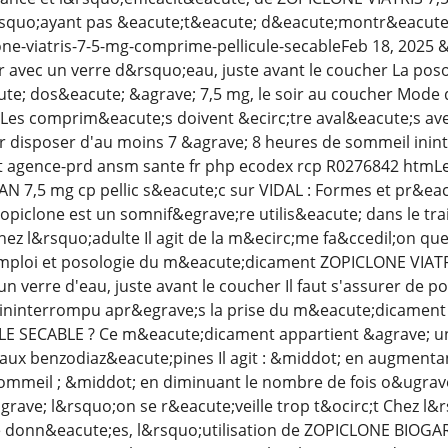
squo;ayant pas &eacute;t&eacute; d&eacute;montr&eacute;es
ne-viatris-7-5-mg-comprime-pellicule-secableFeb 18, 2025
er avec un verre d&rsquo;eau, juste avant le coucher La p
te; dos&eacute; &agrave; 7,5 mg, le soir au coucher Mode
es comprim&eacute;s doivent &ecirc;tre aval&eacute;s avec u
r disposer d'au moins 7 &agrave; 8 heures de sommeil inin
agence-prd ansm sante fr php ecodex rcp R0276842 htmLe
7,5 mg cp pellic s&eacute;c sur VIDAL : Formes et pr&eacu
piclone est un somnif&egrave;re utilis&eacute; dans le tr
ez l&rsquo;adulte Il agit de la m&ecirc;me fa&ccedil;on qu
ploi et posologie du m&eacute;dicament ZOPICLONE VIATRI
n verre d'eau, juste avant le coucher Il faut s'assurer de 
ininterrompu apr&egrave;s la prise du m&eacute;dicament A
 SECABLE ? Ce m&eacute;dicament appartient &agrave; un
ux benzodiaz&eacute;pines Il agit : &middot; en augmentan
ommeil ; &middot; en diminuant le nombre de fois o&ugrave; 
rave; l&rsquo;on se r&eacute;veille trop t&ocirc;t Chez l
 donn&eacute;es, l&rsquo;utilisation de ZOPICLONE BIOG