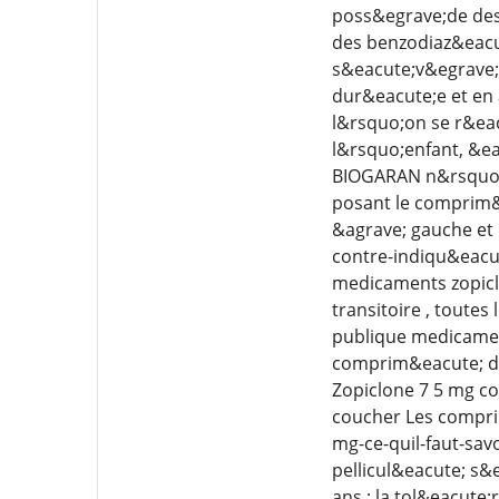
poss&egrave;de des 
des benzodiaz&eacut
s&eacute;v&egrave;r
dur&eacute;e et en 
l&rsquo;on se r&eacu
l&rsquo;enfant, &e
BIOGARAN n&rsquo;e
posant le comprim&e
&agrave; gauche et 
contre-indiqu&eacute
medicaments zopicl
transitoire , tout
publique medicamen
comprim&eacute; de
Zopiclone 7 5 mg co
coucher Les comprim
mg-ce-quil-faut-sav
pellicul&eacute; s&
ans : la tol&eacute