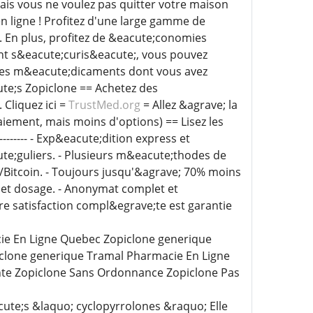
ais vous ne voulez pas quitter votre maison
n ligne ! Profitez d'une large gamme de
 En plus, profitez de &eacute;conomies
nt s&eacute;curis&eacute;, vous pouvez
z les m&eacute;dicaments dont vous avez
te;s Zopiclone == Achetez des
Cliquez ici =
TrustMed.org
= Allez &agrave; la
iement, mais moins d'options) == Lisez les
------------ - Exp&eacute;dition express et
cute;guliers. - Plusieurs m&eacute;thodes de
Bitcoin. - Toujours jusqu'&agrave; 70% moins
 et dosage. - Anonymat complet et
re satisfaction compl&egrave;te est garantie
cie En Ligne Quebec Zopiclone generique
clone generique Tramal Pharmacie En Ligne
nte Zopiclone Sans Ordonnance Zopiclone Pas
ute;s &laquo; cyclopyrrolones &raquo; Elle