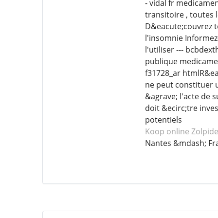
- vidal fr medicam
transitoire , tout
D&eacute;couvrez to
l'insomnie Informez
l'utiliser --- bcb
publique medicamen
f31728_ar htmlR&ea
ne peut constituer 
&agrave; l'acte de 
doit &ecirc;tre inv
potentiels
Koop online Zolpid
Nantes &mdash; Fr