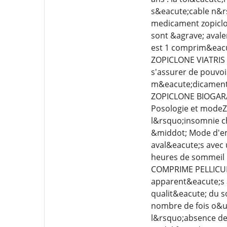
s&eacute;cable n&r
medicament zopiclo
sont &agrave; aval
est 1 comprim&eacu
ZOPICLONE VIATRIS L
s'assurer de pouvoi
m&eacute;dicament 
ZOPICLONE BIOGARAN 
Posologie et modeZo
l&rsquo;insomnie ch
&middot; Mode d'em
aval&eacute;s avec u
heures de sommeil 
COMPRIME PELLICULE
apparent&eacute;s a
qualit&eacute; du s
nombre de fois o&ug
l&rsquo;absence de