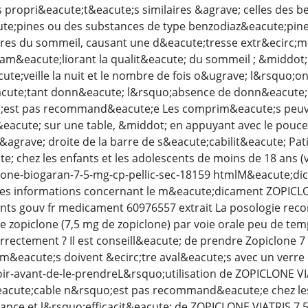
propri&eacute;t&eacute;s similaires &agrave; celles des b
e;pines ou des substances de type benzodiaz&eacute;pine 
es du sommeil, causant une d&eacute;tresse extr&ecirc;me 
am&eacute;liorant la qualit&eacute; du sommeil ; &middot;
te;veille la nuit et le nombre de fois o&ugrave; l&rsquo;on 
acute;tant donn&eacute; l&rsquo;absence de donn&eacute;e
st pas recommand&eacute;e Les comprim&eacute;s peuvent
acute; sur une table, &middot; en appuyant avec le pouce 
&agrave; droite de la barre de s&eacute;cabilit&eacute; Pa
; chez les enfants et les adolescents de moins de 18 ans (voi
one-biogaran-7-5-mg-cp-pellic-sec-18159 htmlM&eacute;di
es les informations concernant le m&eacute;dicament ZOPI
ts gouv fr medicament 60976557 extrait La posologie reco
 zopiclone (7,5 mg de zopiclone) par voie orale peu de te
rrectement ? Il est conseill&eacute; de prendre Zopiclone 7 
&eacute;s doivent &ecirc;tre aval&eacute;s avec un verre 
oir-avant-de-le-prendreL&rsquo;utilisation de ZOPICLONE 
eacute;cable n&rsquo;est pas recommand&eacute;e chez les
;rance et l&rsquo;efficacit&eacute; de ZOPICLONE VIATRIS 7