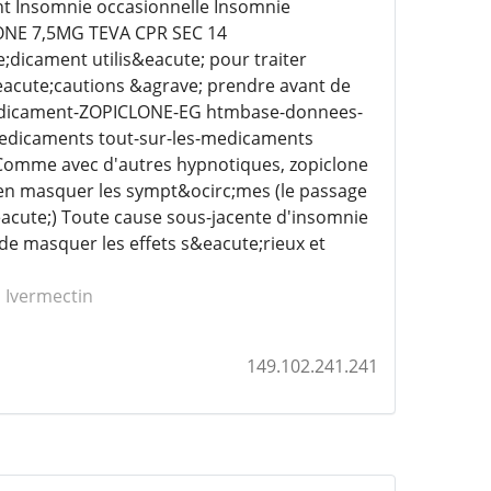
nt Insomnie occasionnelle Insomnie
LONE 7,5MG TEVA CPR SEC 14
;dicament utilis&eacute; pour traiter
r&eacute;cautions &agrave; prendre avant de
r medicament-ZOPICLONE-EG htmbase-donnees-
medicaments tout-sur-les-medicaments
Comme avec d'autres hypnotiques, zopiclone
 en masquer les sympt&ocirc;mes (le passage
&eacute;) Toute cause sous-jacente d'insomnie
 de masquer les effets s&eacute;rieux et
 Ivermectin
149.102.241.241