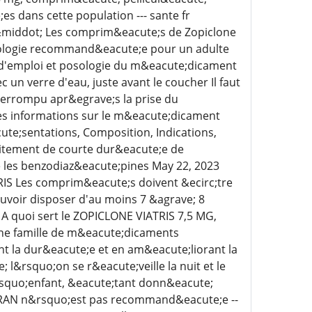
 dans cette population --- sante fr
 &middot; Les comprim&eacute;s de Zopiclone
osologie recommand&eacute;e pour un adulte
 d'emploi et posologie du m&eacute;dicament
n verre d'eau, juste avant le coucher Il faut
terrompu apr&egrave;s la prise du
s informations sur le m&eacute;dicament
te;sentations, Composition, Indications,
aitement de courte dur&eacute;e de
e les benzodiaz&eacute;pines May 22, 2023
S Les comprim&eacute;s doivent &ecirc;tre
pouvoir disposer d'au moins 7 &agrave; 8
 quoi sert le ZOPICLONE VIATRIS 7,5 MG,
e famille de m&eacute;dicaments
t la dur&eacute;e et en am&eacute;liorant la
l&rsquo;on se r&eacute;veille la nuit et le
&rsquo;enfant, &eacute;tant donn&eacute;
ARAN n&rsquo;est pas recommand&eacute;e --