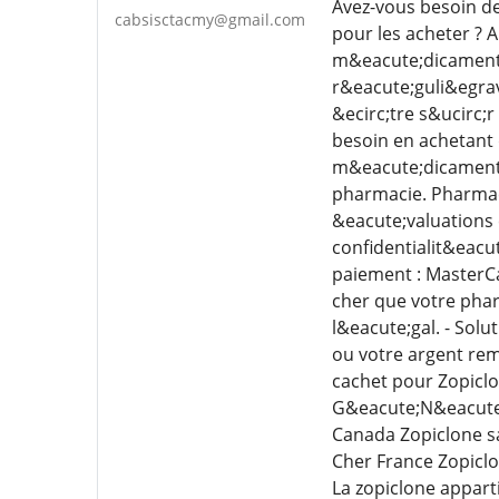
Avez-vous besoin de
cabsisctacmy@gmail.com
pour les acheter ? 
m&eacute;dicaments 
r&eacute;guli&egrav
&ecirc;tre s&ucirc;
besoin en achetant
m&eacute;dicaments 
pharmacie. Pharmaci
&eacute;valuations 
confidentialit&eacut
paiement : MasterC
cher que votre phar
l&eacute;gal. - Sol
ou votre argent re
cachet pour Zopiclo
G&eacute;N&eacute;
Canada Zopiclone s
Cher France Zopicl
La zopiclone appart