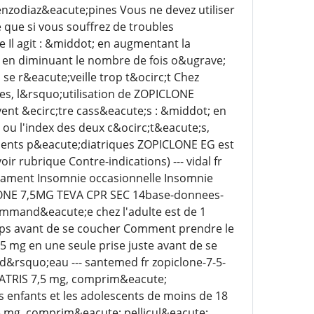
enzodiaz&eacute;pines Vous ne devez utiliser
que si vous souffrez de troubles
Il agit : &middot; en augmentant la
 en diminuant le nombre de fois o&ugrave;
se r&eacute;veille trop t&ocirc;t Chez
s, l&rsquo;utilisation de ZOPICLONE
 &ecirc;tre cass&eacute;s : &middot; en
ou l'index des deux c&ocirc;t&eacute;s,
tients p&eacute;diatriques ZOPICLONE EG est
r rubrique Contre-indications) --- vidal fr
cament Insomnie occasionnelle Insomnie
CLONE 7,5MG TEVA CPR SEC 14base-donnees-
mmand&eacute;e chez l'adulte est de 1
mps avant de se coucher Comment prendre le
5 mg en une seule prise juste avant de se
d&rsquo;eau --- santemed fr zopiclone-7-5-
VIATRIS 7,5 mg, comprim&eacute;
 enfants et les adolescents de moins de 18
,5 mg, comprim&eacute; pellicul&eacute;