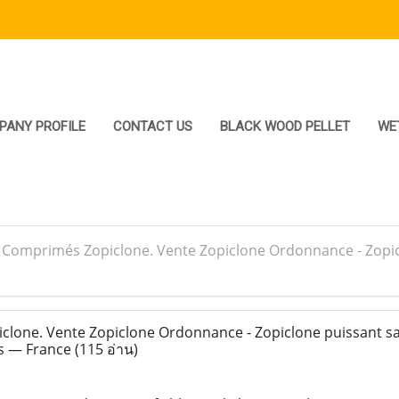
PANY PROFILE
CONTACT US
BLACK WOOD PELLET
WE
>
Comprimés Zopiclone. Vente Zopiclone Ordonnance - Zopi
lone. Vente Zopiclone Ordonnance - Zopiclone puissant s
s — France
(115 อ่าน)