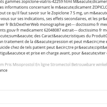
ents gammes zopiclone-viatris-42259 html M&eacute;dicame
es les informations concernant le m&eacute;dicament ZOPIC
ut ce qu'il faut savoir sur le Zopiclone 7 5 mg, un m&eacute
-vous sur ses indications, ses effets secondaires, et les p
dexther fr BcbDextherWeb monographie get--- doctissimo f
ts gouv fr medicament 62048087 extrait--- doctissimo fr 
cute;sum&eacute; des Caract&eacute;ristiques du Produit
un traitement de la d&eacute;pression et peut m&ecirc;me
suicide chez de tels patient peut &ecirc;tre pr&eacute;cipit
estigu&eacute;e et prise en charge avant, pour &eacute;viter
em
Pris Misoprostol
En ligne Stromectol
Betrouwbare winkel
ance