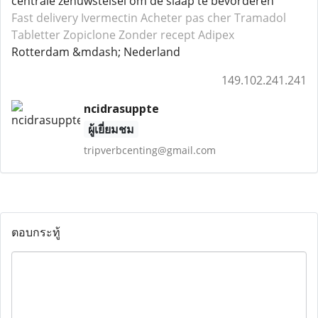
centrale zenuwstelsel om de slaap te bevorderen
Fast delivery Ivermectin
Acheter pas cher Tramadol
Tabletter Zopiclone
Zonder recept Adipex
Rotterdam &mdash; Nederland
149.102.241.241
ncidrasuppte
ผู้เยี่ยมชม
tripverbcenting@gmail.com
ตอบกระทู้