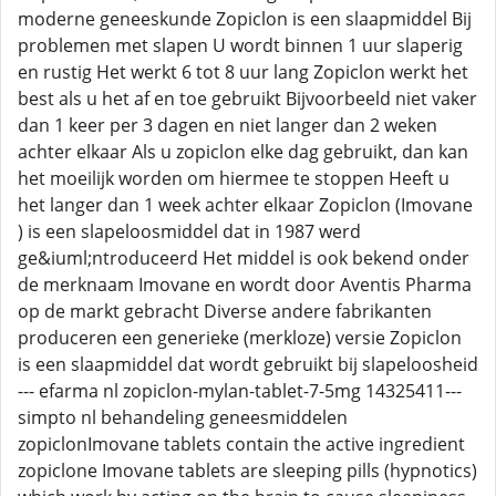
moderne geneeskunde Zopiclon is een slaapmiddel Bij
problemen met slapen U wordt binnen 1 uur slaperig
en rustig Het werkt 6 tot 8 uur lang Zopiclon werkt het
best als u het af en toe gebruikt Bijvoorbeeld niet vaker
dan 1 keer per 3 dagen en niet langer dan 2 weken
achter elkaar Als u zopiclon elke dag gebruikt, dan kan
het moeilijk worden om hiermee te stoppen Heeft u
het langer dan 1 week achter elkaar Zopiclon (Imovane
) is een slapeloosmiddel dat in 1987 werd
ge&iuml;ntroduceerd Het middel is ook bekend onder
de merknaam Imovane en wordt door Aventis Pharma
op de markt gebracht Diverse andere fabrikanten
produceren een generieke (merkloze) versie Zopiclon
is een slaapmiddel dat wordt gebruikt bij slapeloosheid
--- efarma nl zopiclon-mylan-tablet-7-5mg 14325411---
simpto nl behandeling geneesmiddelen
zopiclonImovane tablets contain the active ingredient
zopiclone Imovane tablets are sleeping pills (hypnotics)