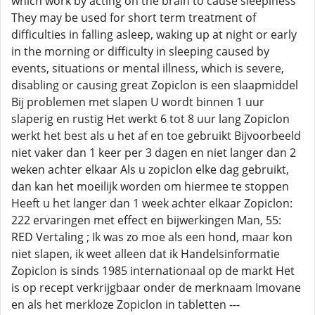
which work by acting on the brain to cause sleepiness
They may be used for short term treatment of
difficulties in falling asleep, waking up at night or early
in the morning or difficulty in sleeping caused by
events, situations or mental illness, which is severe,
disabling or causing great Zopiclon is een slaapmiddel
Bij problemen met slapen U wordt binnen 1 uur
slaperig en rustig Het werkt 6 tot 8 uur lang Zopiclon
werkt het best als u het af en toe gebruikt Bijvoorbeeld
niet vaker dan 1 keer per 3 dagen en niet langer dan 2
weken achter elkaar Als u zopiclon elke dag gebruikt,
dan kan het moeilijk worden om hiermee te stoppen
Heeft u het langer dan 1 week achter elkaar Zopiclon:
222 ervaringen met effect en bijwerkingen Man, 55:
RED Vertaling ; Ik was zo moe als een hond, maar kon
niet slapen, ik weet alleen dat ik Handelsinformatie
Zopiclon is sinds 1985 internationaal op de markt Het
is op recept verkrijgbaar onder de merknaam Imovane
en als het merkloze Zopiclon in tabletten ---