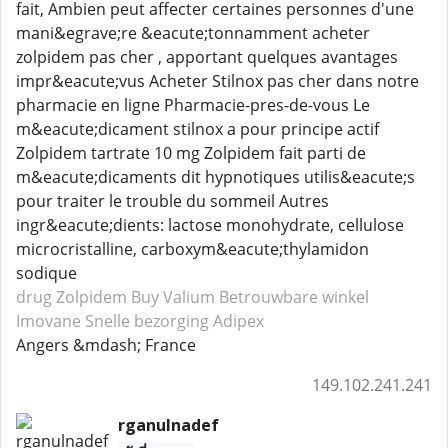
fait, Ambien peut affecter certaines personnes d'une
mani&egrave;re &eacute;tonnamment acheter
zolpidem pas cher , apportant quelques avantages
impr&eacute;vus Acheter Stilnox pas cher dans notre
pharmacie en ligne Pharmacie-pres-de-vous Le
m&eacute;dicament stilnox a pour principe actif
Zolpidem tartrate 10 mg Zolpidem fait parti de
m&eacute;dicaments dit hypnotiques utilis&eacute;s
pour traiter le trouble du sommeil Autres
ingr&eacute;dients: lactose monohydrate, cellulose
microcristalline, carboxym&eacute;thylamidon
sodique
drug Zolpidem
Buy Valium
Betrouwbare winkel
Imovane
Snelle bezorging Adipex
Angers &mdash; France
149.102.241.241
rganulnadef