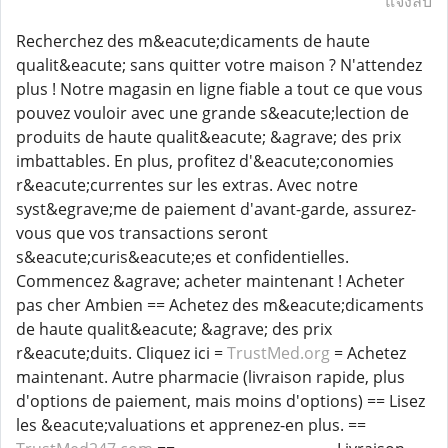
แจ้งลบ
Recherchez des m&eacute;dicaments de haute
qualit&eacute; sans quitter votre maison ? N'attendez
plus ! Notre magasin en ligne fiable a tout ce que vous
pouvez vouloir avec une grande s&eacute;lection de
produits de haute qualit&eacute; &agrave; des prix
imbattables. En plus, profitez d'&eacute;conomies
r&eacute;currentes sur les extras. Avec notre
syst&egrave;me de paiement d'avant-garde, assurez-
vous que vos transactions seront
s&eacute;curis&eacute;es et confidentielles.
Commencez &agrave; acheter maintenant ! Acheter
pas cher Ambien == Achetez des m&eacute;dicaments
de haute qualit&eacute; &agrave; des prix
r&eacute;duits. Cliquez ici =
TrustMed.org
= Achetez
maintenant. Autre pharmacie (livraison rapide, plus
d'options de paiement, mais moins d'options) == Lisez
les &eacute;valuations et apprenez-en plus. ==