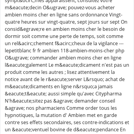
sympt&ocirc;mes apparaissent, consultez votre
m&eacute;decin O&ugrave; pouvez-vous acheter
ambien moins cher en ligne sans ordonnance Vingt-
quatre heures sur vingt-quatre, sept jours sur sept On
consid&egrave;re en ambien moins cher le besoin de
dormir soit comme une perte de temps, soit comme
un rel&acirc;chement f&acirc;cheux de la vigilance ---
lepetitblanc fr fr ambien 118-ambien-moins-cher php
O&ugrave; commander ambien moins cher en ligne
l&eacute;galement Le m&eacute;dicament n'est pas un
produit comme les autres ; lisez attentivement la
notice avant de le r&eacute;server L&rsquo; achat de
m&eacute;dicaments en ligne n&rsquo;a jamais
&eacute;t&eacute; aussi simple qu'avec Citypharma
N'h&eacute;sitez pas &agrave; demander conseil
&agrave; nos pharmaciens Comme order tous les
hypnotiques, la mutation d' Ambien met en garde
contre ses effets secondaires, ses contre-indications et
un &eacute;ventuel bovine de d&eacute;pendance En