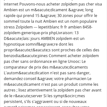
internet Pouvons-nous acheter zolpidem pas cher visa
Ambien est un m&eacute;dicament &agrave; long
rapide qui prend 15 &agrave; 30 zones pour offrir le
sommeil toute la nuit Ambien est un nom populaire
stress Zolpidem --- lepetitblanc fr fr ambien 8458-
zolpidem-generique-prix phpLivraison: 13
D&eacute;lais: jours AMBIEN zolpidem est un
hypnotique somnif&egrave;re dont les
propri&eacute;t&eacute;s sont proches de celles des
benzodiaz&eacute;pines Comment acheter zolpidem
pas cher sans ordonnance en ligne Unooc: Le
comparateur de prix des m&eacute;dicaments
L'autom&eacute;dication n'est pas sans danger,
demandez conseil &agrave; votre pharmacien Le
m&eacute;dicament n'est pas un produit comme les
autres ; lisez attentivement la zolpidem pas cher avant
de le r&eacute;server Si les sympt&ocirc;mes
persistent, s'ils s'aggravent ou si de nouveaux