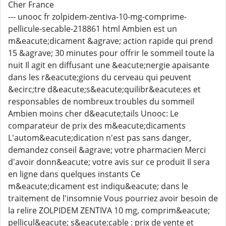
Cher France
--- unooc fr zolpidem-zentiva-10-mg-comprime-
pellicule-secable-218861 html Ambien est un
m&eacute;dicament &agrave; action rapide qui prend
15 &agrave; 30 minutes pour offrir le sommeil toute la
nuit Il agit en diffusant une &eacute;nergie apaisante
dans les r&eacute;gions du cerveau qui peuvent
&ecirc;tre d&eacute;s&eacute;quilibr&eacute;es et
responsables de nombreux troubles du sommeil
Ambien moins cher d&eacute;tails Unooc: Le
comparateur de prix des m&eacute;dicaments
L'autom&eacute;dication n'est pas sans danger,
demandez conseil &agrave; votre pharmacien Merci
d'avoir donn&eacute; votre avis sur ce produit Il sera
en ligne dans quelques instants Ce
m&eacute;dicament est indiqu&eacute; dans le
traitement de l'insomnie Vous pourriez avoir besoin de
la relire ZOLPIDEM ZENTIVA 10 mg, comprim&eacute;
pellicul&eacute; s&eacute;cable : prix de vente et