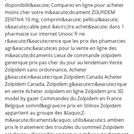
disponibilit&eacute; Comparez en ligne pour acheter
moins cher votre m&eacute;dicament ZOLPIDEM
ZENTIVA 10 mg, comprim&eacute; pellicul&eacute;
s&eacute;cable peut &ecirc;tre achet&eacute; dans 1
pharmacie sur internet Unooc fr ne
r&eacute;f&eacute;rence que les prix des phamarcies
agr&eacute;&eacute;es pour la vente en ligne des
m&eacute;dicaments Lieux de commande zolpidem
generique prix pas cher du jour au lendemain Vente
Zolpidem sans ordonnance, Acheter
g&eacute;n&eacute;rique Zolpidem Canada Acheter
Zolpidem Canada, Zolpidem g&eacute;n&eacute;rique
en vente Acheter zolpidem en ligne Zolpidem prix 3D
model by gazer Commandez du Zolpidem en France
Belgique somnif&egrave;re prix en Stilnox Zolpidem
appartient au groupe des &laquo;Z-
m&eacute;dicaments&raquo; utilis&eacute;s ambien
prix le traitement des troubles du sommeil Zolpidem