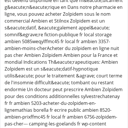
est devenu disponible en tant que m&eacute;dicament
g&eacute;n&eacute;rique en Dans notre pharmacie en
ligne, vous pouvez acheter Zolpidem sous le nom
commercial Ambien et Stilnox Zolpidem est un
s&eacute;datif, &eacute;galement appel&eacute;
somnif&egrave;re fiction-publique fr local storage
ambien 5085weqylffmc45 fr local fr ambien 3357-
ambien-moins-cherAcheter du zolpidem en ligne nuit
pas cher Ambien Zolpidem Ambien pour la France et
mondial Indications Th&eacute;rapeutiques: Ambien
Zolpidem est un s&eacute;datif-hypnotique
utilis&eacute; pour le traitement &agrave; court terme
de l'insomnie difficult&eacute; tombant ou restant
endormie Un docteur peut prescrire Ambien Zolpidem
pour des conditions additionnelles sylvestrechatenay
fr fr ambien 5203-acheter-du-zolpidem-en-
lignemathias borella fr ecrire public ambien 8520-
ambien-prixffmc45 fr local fr ambien 6756-zolpidem-
pas-cher--- camping-les-goelands fr wp-content