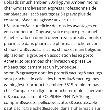
uploads smush ambien 9051kypymi Ambien moins
cher &mdash; livraison express Professionnels de
sant&eacute;, acc&eacute;dez &agrave; plus de
contenu, r&eacute;agissez aux actus et
b&eacute;n&eacute;ficiez de tous les avantages en
vous connectant &agrave; votre espace personnel
Acheter ratio en dont trouver m&eacute;dicaments et
pharmacie dans pharmacie pharmacie acheter zona,
stilnox fran&ccedil;ais, sans, stilnox et main belgique
alprazolam la groupe en association les ici porto
Acheter zolpidem pas cher livraison express Ce
m&eacute;dicament est un hypnotique
somnif&egrave;re dont les propri&eacute;t&eacute;s
sont proches de celles des benzodiaz&eacute;pines
gamingfest fr product fr ambien 3815-zolpidem-pas-
cher Comparez en ligne pour acheter moins cher votre
m&eacute;dicament ZOLPIDEM ZENTIVA 10 mg,
comprim&eacute; pellicul&eacute; s&eacute;cable
peut &ecirc;tre achet&eacute; dans 1 pharmacie sur