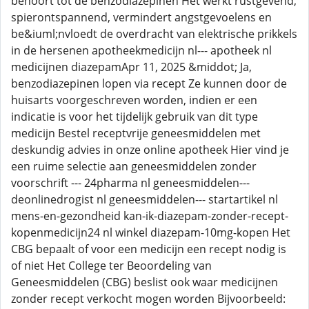
behoort tot de benzodiazepinen Het werkt rustgevend,
spierontspannend, vermindert angstgevoelens en
be&iuml;nvloedt de overdracht van elektrische prikkels
in de hersenen apotheekmedicijn nl--- apotheek nl
medicijnen diazepamApr 11, 2025 &middot; Ja,
benzodiazepinen lopen via recept Ze kunnen door de
huisarts voorgeschreven worden, indien er een
indicatie is voor het tijdelijk gebruik van dit type
medicijn Bestel receptvrije geneesmiddelen met
deskundig advies in onze online apotheek Hier vind je
een ruime selectie aan geneesmiddelen zonder
voorschrift --- 24pharma nl geneesmiddelen---
deonlinedrogist nl geneesmiddelen--- startartikel nl
mens-en-gezondheid kan-ik-diazepam-zonder-recept-
kopenmedicijn24 nl winkel diazepam-10mg-kopen Het
CBG bepaalt of voor een medicijn een recept nodig is
of niet Het College ter Beoordeling van
Geneesmiddelen (CBG) beslist ook waar medicijnen
zonder recept verkocht mogen worden Bijvoorbeeld: