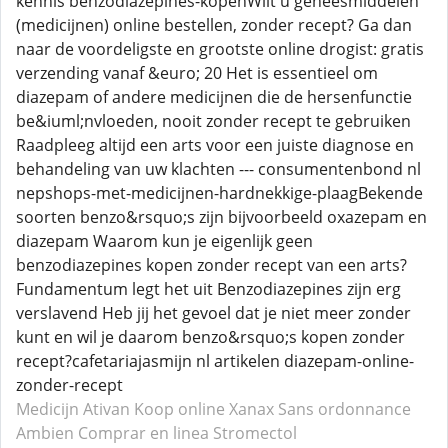
kennis benzodiazepines-kopenWilt u geneesmiddelen
(medicijnen) online bestellen, zonder recept? Ga dan
naar de voordeligste en grootste online drogist: gratis
verzending vanaf &euro; 20 Het is essentieel om
diazepam of andere medicijnen die de hersenfunctie
be&iuml;nvloeden, nooit zonder recept te gebruiken
Raadpleeg altijd een arts voor een juiste diagnose en
behandeling van uw klachten --- consumentenbond nl
nepshops-met-medicijnen-hardnekkige-plaagBekende
soorten benzo&rsquo;s zijn bijvoorbeeld oxazepam en
diazepam Waarom kun je eigenlijk geen
benzodiazepines kopen zonder recept van een arts?
Fundamentum legt het uit Benzodiazepines zijn erg
verslavend Heb jij het gevoel dat je niet meer zonder
kunt en wil je daarom benzo&rsquo;s kopen zonder
recept?cafetariajasmijn nl artikelen diazepam-online-
zonder-recept
Medicijn Ativan
Koop online Xanax
Sans ordonnance
Ambien
Comprar en linea Stromectol