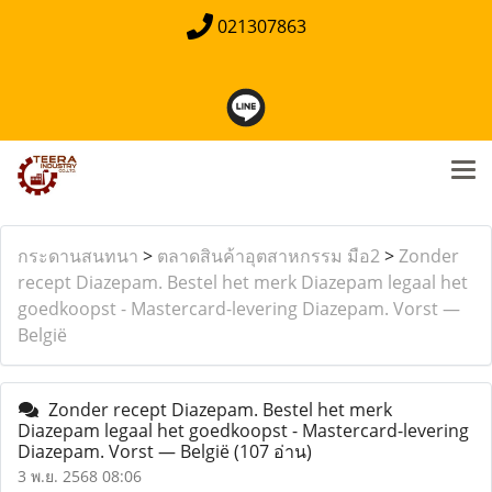
021307863
กระดานสนทนา
>
ตลาดสินค้าอุตสาหกรรม มือ2
>
Zonder
recept Diazepam. Bestel het merk Diazepam legaal het
goedkoopst - Mastercard-levering Diazepam. Vorst —
België
Zonder recept Diazepam. Bestel het merk
Diazepam legaal het goedkoopst - Mastercard-levering
Diazepam. Vorst — België
(107 อ่าน)
3 พ.ย. 2568 08:06