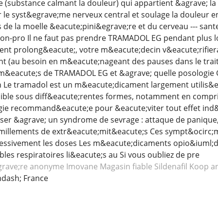
e (substance calmant la douleur) qui appartient &agrave; l
ur le syst&egrave;me nerveux central et soulage la douleur e
s de la moelle &eacute;pini&egrave;re et du cerveau --- sant
ion-pro Il ne faut pas prendre TRAMADOL EG pendant plus l
ent prolong&eacute;, votre m&eacute;decin v&eacute;rifie
 (au besoin en m&eacute;nageant des pauses dans le trait
m&eacute;s de TRAMADOL EG et &agrave; quelle posologie Gu
on Le tramadol est un m&eacute;dicament largement utilis&e
onible sous diff&eacute;rentes formes, notamment en compri
gie recommand&eacute;e pour &eacute;viter tout effet ind&e
ser &agrave; un syndrome de sevrage : attaque de panique,
rmillements de extr&eacute;mit&eacute;s Ces sympt&ocirc;m
essivement les doses Les m&eacute;dicaments opio&iuml;d
les respiratoires li&eacute;s au Si vous oubliez de pre
grave;re anonyme Imovane
Magasin fiable Sildenafil
Koop a
dash; France