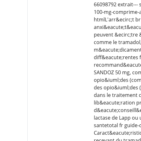
66098792 extrait---
100-mg-comprime-a-
htmlL'arr&ecirc;t b
anxi&eacute;t&eacu
peuvent &ecirc;tre
comme le tramadol, 
m&eacute;dicament l
diff&eacute;rentes 
recommand&eacute;e
SANDOZ 50 mg, compr
opio&iuml;des (comm
des opio&iuml;des (
dans le traitement
lib&eacute;ration p
d&eacute;conseill&e
lactase de Lapp ou 
santetotal fr guide
Caract&eacute;rist
recevant du tramad