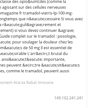
a classe des opio&iuml;des (comme la
n agissant sur des cellules nerveuses
emagazine fr tramadol-viatris-lp-100-mg-
ongtemps que n&eacute;cessaire Si vous avez
ra r&eacute;guli&egrave;rement et
ement) si vous devez continuer &agrave;
ide complet sur le tramadol : posologie,
acute; pour soulager la douleur chez les
m&eacute;s de 50 mg Il est essentiel de
acute;sirable L'arr&ecirc;t brutal du
 anxi&eacute;t&eacute; importante,
es peuvent &ecirc;tre &eacute;vit&eacute;s
es, comme le tramadol, peuvent aussi
noniem Atarax
Rabat Imovane
149.102.241.241