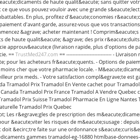
cute;dicaments de haute qualit&eacute; sans quitter votr
out ce que vous pouvez vouloir avec une grande s&eacute;lec
mbattables. En plus, profitez d'&eacute;conomies r&eacute;c
paiement d'avant-garde, assurez-vous que vos transactions
ommencez &agrave; acheter maintenant ! Comprim&eacute;s
de haute qualit&eacute; &agrave; des prix r&eacute;duits. 
e approuv&eacute;e (livraison rapide, plus d'options de pa
cie. ==
TrustMed247.com
== ----------------------------- - Liv
te; pour les acheteurs fr&eacute;quents. - Options de paiem
moins cher que votre pharmacie locale. - M&eacute;dicamen
eilleur prix meds. - Votre satisfaction compl&egrave;te est
da Tramadol Prix Tramadol En Vente cachet pour Tramadol
 Canada Tramadol Prix France Tramadol A Vendre Quebec 
Tramadol Prix Suisse Tramadol Pharmacie En Ligne Nantes
aturelle Tramadol Prix Quebec
ot; Les r&egrave;gles de prescription des m&eacute;dicam
our &eacute;viter les risques de m&eacute;susage : depuis l
doit &ecirc;tre faite sur une ordonnance s&eacute;curis&
r medicaments gammes tramadol-eg-16880 htmlbase-donnee