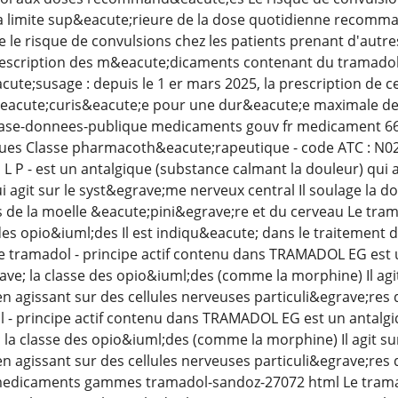
a limite sup&eacute;rieure de la dose quotidienne recomm
e le risque de convulsions chez les patients prenant d'autr
rescription des m&eacute;dicaments contenant du tramadol
cute;susage : depuis le 1 er mars 2025, la prescription de c
acute;curis&eacute;e pour une dur&eacute;e maximale de
se-donnees-publique medicaments gouv fr medicament 668
ues Classe pharmacoth&eacute;rapeutique - code ATC : N02A
P - est un antalgique (substance calmant la douleur) qui a
 agit sur le syst&egrave;me nerveux central Il soulage la d
s de la moelle &eacute;pini&egrave;re et du cerveau Le tra
 des opio&iuml;des Il est indiqu&eacute; dans le traitemen
e tramadol - principe actif contenu dans TRAMADOL EG est 
ave; la classe des opio&iuml;des (comme la morphine) Il agi
en agissant sur des cellules nerveuses particuli&egrave;res
 - principe actif contenu dans TRAMADOL EG est un antalgi
 la classe des opio&iuml;des (comme la morphine) Il agit su
en agissant sur des cellules nerveuses particuli&egrave;res
fr medicaments gammes tramadol-sandoz-27072 html Le tram