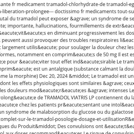
 sante fr medicament tramadol-chlorhydrate-de tramadol-eg
liberation-prolongee--- doctissimo fr medicaments tout-s
rutal du tramadol peut exposer &agrave; un syndrome de se
te; importante, hallucinations, fourmillements de extr&ea
 &eacute;vit&eacute;s en diminuant progressivement les d
peuvent aussi provoquer des troubles respiratoires li&eac
argement utilis&eacute; pour soulager la douleur chez les a
formes, notamment en comprim&eacute;s de 50 mg Il est ess
 pour &eacute;viter tout effet ind&eacute;sirable Le tram
im&eacute; est un antalgique (substance calmant la douleu
e la morphine) Dec 20, 2024 &middot; Le tramadol est un 
dont les effets physiologiques sont similaires &agrave; ceu
 des douleurs mod&eacute;r&eacute;es &agrave; intenses 
rolong&eacute;e de TRAMADOL VIATRIS LP contiennent du lac
acute;e chez les patients pr&eacute;sentant une intol&eacu
un syndrome de malabsorption du glucose ou du galactose 
-complet-sur-le-tramadol-posologie-dosage-et-utilisationR
iques du Produit&middot; Des convulsions ont &eacute;t&ea
ol aux doses recommand&eacute;es Le risque de convulsions