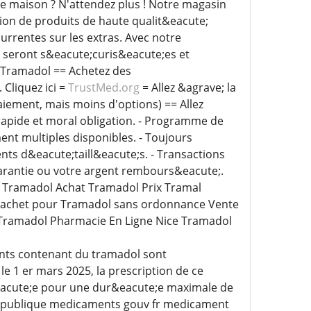
e maison ? N'attendez plus ! Notre magasin
tion de produits de haute qualit&eacute;
urrentes sur les extras. Avec notre
 seront s&eacute;curis&eacute;es et
 Tramadol == Achetez des
Cliquez ici =
TrustMed.org
= Allez &agrave; la
iement, mais moins d'options) == Allez
raison rapide et moral obligation. - Programme de
ent multiples disponibles. - Toujours
ts d&eacute;taill&eacute;s. - Transactions
 garantie ou votre argent rembours&eacute;.
 Tramadol Achat Tramadol Prix Tramal
cachet pour Tramadol sans ordonnance Vente
 Tramadol Pharmacie En Ligne Nice Tramadol
ents contenant du tramadol sont
e 1 er mars 2025, la prescription de ce
eacute;e pour une dur&eacute;e maximale de
s-publique medicaments gouv fr medicament