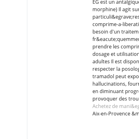
EG est un antalgiqu
morphine) Il agit s
particuli&egrave;re
comprime-a-liberat
besoin d'un traitem
fr&eacute;quemment
prendre les compri
dosage et utilisati
adultes Il est disp
respecter la posolo
tramadol peut expo
hallucinations, fou
en diminuant progr
provoquer des troub
Achetez de mani&e
Aix-en-Provence &m