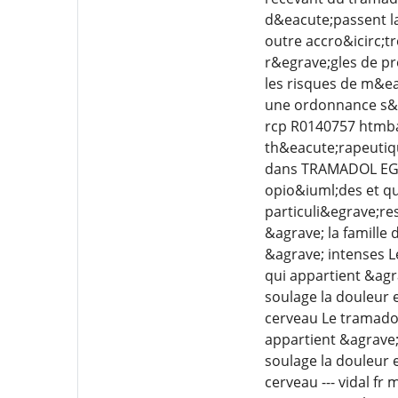
d&eacute;passent l
outre accro&icirc;tr
r&egrave;gles de p
les risques de m&ea
une ordonnance s&e
rcp R0140757 htmba
th&eacute;rapeutiq
dans TRAMADOL EG L 
opio&iuml;des et qui
particuli&egrave;re
&agrave; la famille
&agrave; intenses L
qui appartient &agr
soulage la douleur 
cerveau Le tramadol
appartient &agrave;
soulage la douleur 
cerveau --- vidal 