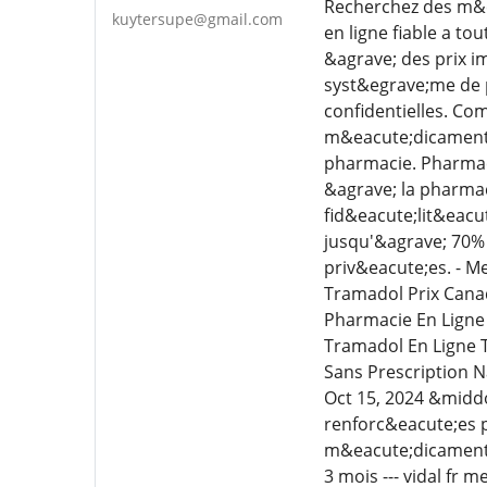
Recherchez des m&ea
kuytersupe@gmail.com
en ligne fiable a t
&agrave; des prix i
syst&egrave;me de 
confidentielles. C
m&eacute;dicaments 
pharmacie. Pharmaci
&agrave; la pharma
fid&eacute;lit&eacu
jusqu'&agrave; 70% 
priv&eacute;es. - M
Tramadol Prix Cana
Pharmacie En Ligne
Tramadol En Ligne 
Sans Prescription N
Oct 15, 2024 &midd
renforc&eacute;es p
m&eacute;dicament 
3 mois --- vidal f