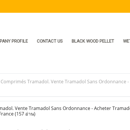
PANY PROFILE
CONTACT US
BLACK WOOD PELLET
WE
>
Comprimés Tramadol. Vente Tramadol Sans Ordonnance - A
dol. Vente Tramadol Sans Ordonnance - Acheter Tramadol
 France
(157 อ่าน)