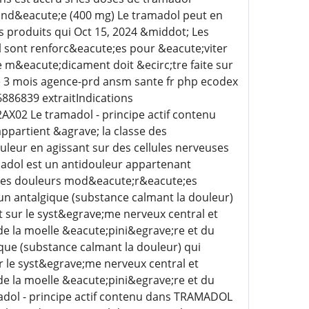
and&eacute;e (400 mg) Le tramadol peut en
es produits qui Oct 15, 2024 &middot; Les
 sont renforc&eacute;es pour &eacute;viter
e m&eacute;dicament doit &ecirc;tre faite sur
 3 mois agence-prd ansm sante fr php ecodex
86839 extraitIndications
X02 Le tramadol - principe actif contenu
ppartient &agrave; la classe des
ouleur en agissant sur des cellules nerveuses
madol est un antidouleur appartenant
t des douleurs mod&eacute;r&eacute;es
un antalgique (substance calmant la douleur)
t sur le syst&egrave;me nerveux central et
 de la moelle &eacute;pini&egrave;re et du
que (substance calmant la douleur) qui
r le syst&egrave;me nerveux central et
 de la moelle &eacute;pini&egrave;re et du
adol - principe actif contenu dans TRAMADOL