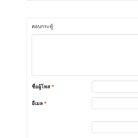
ตอบกระทู้
ชื่อผู้โพส
*
อีเมล
*