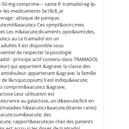
-50-mg-comprime--- sante fr tramadol-eg-lp-
ur-les-medicaments 5e18c8_ar
vrage : attaque de panique,
cute;mit&eacute;s Ces sympt&ocirc;mes
oses Les m&eacute;dicaments opio&iuml;des,
ute;s au Le tramadol est un
dultes Il est disponible sous
entiel de respecter la posologie
adol - principe actif contenu dans TRAMADOL
r) qui appartient &agrave; la classe des
antidouleur appartenant &agrave; la famille
x de l&rsquo;opium) Il est indiqu&eacute;
Les comprim&eacute;s &agrave;
tose Leur utilisation est
te;rance au galactose, un d&eacute;ficit en
(maladies h&eacute;r&eacute;ditaires rares)
&eacute;sum&eacute; des
cute; rapport&eacute;es chez des patients
 est accru si les doses de tramadol