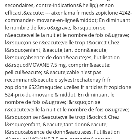
secondaires, contre-indications&hellip;) et son
efficacit&eacute; --- aixenlama fr meds zopiclone 4242-
commander-imovane-en-ligne&middot; En diminuant
le nombre de fois o&ugrave; l&rsquo;on se
r&eacute;veille la nuit et le nombre de fois o&ugrave;
l&rsquo;on se r&eacute;veille trop t&ocirc;t Chez
l&rsquo;enfant, &eacute;tant donn&eacute;
l&rsquo;absence de donn&eacute;es, l'utilisation
d&rsquo;IMOVANE 7,5 mg, comprim&eacute;
pellicul&eacute; s&eacute;cable n'est pas
recommand&eacute;e sylvestrechatenay fr fr
zopiclone 6523mequciecluzelles fr articles fr zopiclone
524-prix-du-imovane &middot; En diminuant le
nombre de fois o&ugrave; l&rsquo;on se
r&eacute;veille la nuit et le nombre de fois o&ugrave;
l&rsquo;on se r&eacute;veille trop t&ocirc;t Chez
l&rsquo;enfant, &eacute;tant donn&eacute;
l&rsquo;absence de donn&eacute;es, l'utilisation