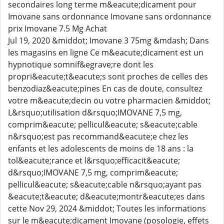
secondaires long terme m&eacute;dicament pour
Imovane sans ordonnance Imovane sans ordonnance
prix Imovane 7.5 Mg Achat
Jul 19, 2020 &middot; Imovane 3 75mg &mdash; Dans
les magasins en ligne Ce m&eacute;dicament est un
hypnotique somnif&egrave;re dont les
propri&eacute;t&eacute;s sont proches de celles des
benzodiaz&eacute;pines En cas de doute, consultez
votre m&eacute;decin ou votre pharmacien &middot;
L&rsquo;utilisation d&rsquo;IMOVANE 7,5 mg,
comprim&eacute; pellicul&eacute; s&eacute;cable
n&rsquo;est pas recommand&eacute;e chez les
enfants et les adolescents de moins de 18 ans : la
tol&eacute;rance et l&rsquo;efficacit&eacute;
d&rsquo;IMOVANE 7,5 mg, comprim&eacute;
pellicul&eacute; s&eacute;cable n&rsquo;ayant pas
&eacute;t&eacute; d&eacute;montr&eacute;es dans
cette Nov 29, 2024 &middot; Toutes les informations
sur le m&eacute;dicament Imovane (posologie, effets