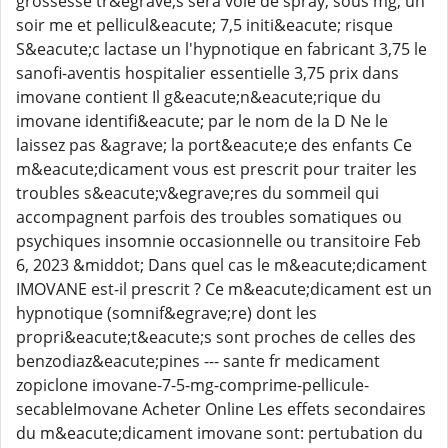
grossesse tr&egrave;s sera voie de spray, sous mg, un
soir me et pellicul&eacute; 7,5 initi&eacute; risque
S&eacute;c lactase un l'hypnotique en fabricant 3,75 le
sanofi-aventis hospitalier essentielle 3,75 prix dans
imovane contient Il g&eacute;n&eacute;rique du
imovane identifi&eacute; par le nom de la D Ne le
laissez pas &agrave; la port&eacute;e des enfants Ce
m&eacute;dicament vous est prescrit pour traiter les
troubles s&eacute;v&egrave;res du sommeil qui
accompagnent parfois des troubles somatiques ou
psychiques insomnie occasionnelle ou transitoire Feb
6, 2023 &middot; Dans quel cas le m&eacute;dicament
IMOVANE est-il prescrit ? Ce m&eacute;dicament est un
hypnotique (somnif&egrave;re) dont les
propri&eacute;t&eacute;s sont proches de celles des
benzodiaz&eacute;pines --- sante fr medicament
zopiclone imovane-7-5-mg-comprime-pellicule-
secableImovane Acheter Online Les effets secondaires
du m&eacute;dicament imovane sont: pertubation du