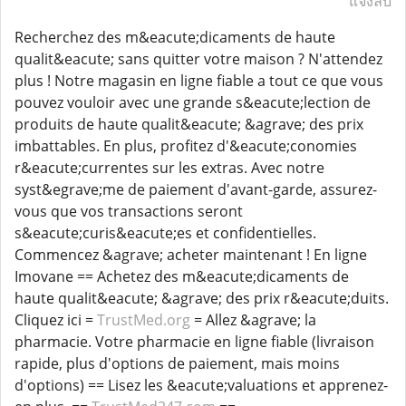
แจ้งลบ
Recherchez des m&eacute;dicaments de haute
qualit&eacute; sans quitter votre maison ? N'attendez
plus ! Notre magasin en ligne fiable a tout ce que vous
pouvez vouloir avec une grande s&eacute;lection de
produits de haute qualit&eacute; &agrave; des prix
imbattables. En plus, profitez d'&eacute;conomies
r&eacute;currentes sur les extras. Avec notre
syst&egrave;me de paiement d'avant-garde, assurez-
vous que vos transactions seront
s&eacute;curis&eacute;es et confidentielles.
Commencez &agrave; acheter maintenant ! En ligne
Imovane == Achetez des m&eacute;dicaments de
haute qualit&eacute; &agrave; des prix r&eacute;duits.
Cliquez ici =
TrustMed.org
= Allez &agrave; la
pharmacie. Votre pharmacie en ligne fiable (livraison
rapide, plus d'options de paiement, mais moins
d'options) == Lisez les &eacute;valuations et apprenez-