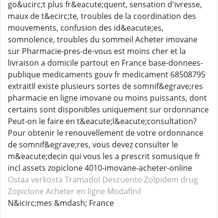
go&ucirc;t plus fr&eacute;quent, sensation d'ivresse,
maux de t&ecirc;te, troubles de la coordination des
mouvements, confusion des id&eacute;es,
somnolence, troubles du sommeil Acheter imovane
sur Pharmacie-pres-de-vous est moins cher et la
livraison a domicile partout en France base-donnees-
publique medicaments gouv fr medicament 68508795
extraitIl existe plusieurs sortes de somnif&egrave;res
pharmacie en ligne imovane ou moins puissants, dont
certains sont disponibles uniquement sur ordonnance
Peut-on le faire en t&eacute;l&eacute;consultation?
Pour obtenir le renouvellement de votre ordonnance
de somnif&egrave;res, vous devez consulter le
m&eacute;decin qui vous les a prescrit somusique fr
incl assets zopiclone 4010-imovane-acheter-online
Ostaa verkosta Tramadol
Descuento Zolpidem
drug
Zopiclone
Acheter en ligne Modafinil
N&icirc;mes &mdash; France