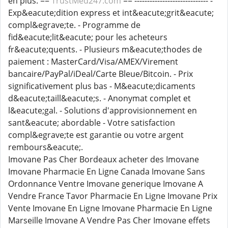
en plus. ==
TrustMed247.com
== ----------------------------- -
Exp&eacute;dition express et int&eacute;grit&eacute;
compl&egrave;te. - Programme de
fid&eacute;lit&eacute; pour les acheteurs
fr&eacute;quents. - Plusieurs m&eacute;thodes de
paiement : MasterCard/Visa/AMEX/Virement
bancaire/PayPal/iDeal/Carte Bleue/Bitcoin. - Prix
significativement plus bas - M&eacute;dicaments
d&eacute;taill&eacute;s. - Anonymat complet et
l&eacute;gal. - Solutions d'approvisionnement en
sant&eacute; abordable - Votre satisfaction
compl&egrave;te est garantie ou votre argent
rembours&eacute;.
Imovane Pas Cher Bordeaux acheter des Imovane
Imovane Pharmacie En Ligne Canada Imovane Sans
Ordonnance Ventre Imovane generique Imovane A
Vendre France Tavor Pharmacie En Ligne Imovane Prix
Vente Imovane En Ligne Imovane Pharmacie En Ligne
Marseille Imovane A Vendre Pas Cher Imovane effets