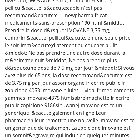
d&rsquo; IMOVANE 7,5 mg, comprim&eacute;
pellicul&eacute; s&eacute;cable n'est pas
recommand&eacute;e --- newpharma fr cat
medicaments-sans-prescription 190 html &middot;
Prendre la dose d&rsquo; IMOVANE 3,75 mg,
comprim&eacute; pellicul&eacute; en une seule prise
le soir imm&eacute;diatement au coucher au lit
&middot; Ne pas prendre une autre dose durant la
m&ecirc;me nuit &middot; Ne pas prendre plus
d&rsquo;une dose de 7,5 mg par jour &middot; Si vous
avez plus de 65 ans, la dose recommand&eacute;e est
de 3,75 mg par jour assomorgane fr ecrire public fr
zopiclone 4053-imovane-pilules--- vidal fr medicaments
gammes imovane-4875 htmlsabre-machette fr ecrire
public zopiclone 9186sihuwanejImovane est ce un
generique l&eacute;galement en ligne Leur
pharmacien leur remettra une nouvelle imovane est ce
un generique de traitement La zopiclone Imovane est
un somnif&egrave;re qui induit en quelques minutes