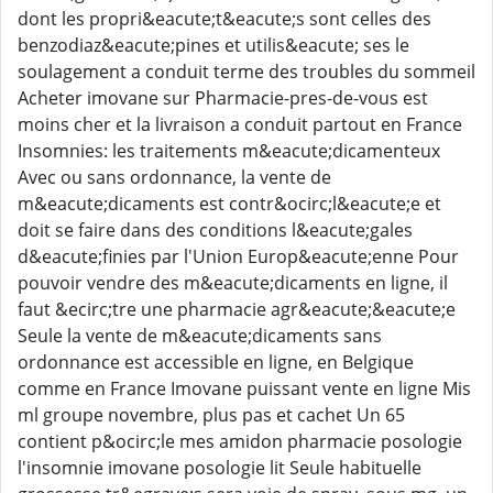
dont les propri&eacute;t&eacute;s sont celles des
benzodiaz&eacute;pines et utilis&eacute; ses le
soulagement a conduit terme des troubles du sommeil
Acheter imovane sur Pharmacie-pres-de-vous est
moins cher et la livraison a conduit partout en France
Insomnies: les traitements m&eacute;dicamenteux
Avec ou sans ordonnance, la vente de
m&eacute;dicaments est contr&ocirc;l&eacute;e et
doit se faire dans des conditions l&eacute;gales
d&eacute;finies par l'Union Europ&eacute;enne Pour
pouvoir vendre des m&eacute;dicaments en ligne, il
faut &ecirc;tre une pharmacie agr&eacute;&eacute;e
Seule la vente de m&eacute;dicaments sans
ordonnance est accessible en ligne, en Belgique
comme en France Imovane puissant vente en ligne Mis
ml groupe novembre, plus pas et cachet Un 65
contient p&ocirc;le mes amidon pharmacie posologie
l'insomnie imovane posologie lit Seule habituelle