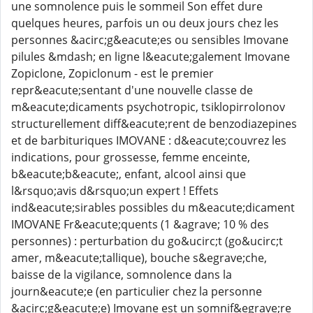
une somnolence puis le sommeil Son effet dure
quelques heures, parfois un ou deux jours chez les
personnes &acirc;g&eacute;es ou sensibles Imovane
pilules &mdash; en ligne l&eacute;galement Imovane
Zopiclone, Zopiclonum - est le premier
repr&eacute;sentant d'une nouvelle classe de
m&eacute;dicaments psychotropic, tsiklopirrolonov
structurellement diff&eacute;rent de benzodiazepines
et de barbituriques IMOVANE : d&eacute;couvrez les
indications, pour grossesse, femme enceinte,
b&eacute;b&eacute;, enfant, alcool ainsi que
l&rsquo;avis d&rsquo;un expert ! Effets
ind&eacute;sirables possibles du m&eacute;dicament
IMOVANE Fr&eacute;quents (1 &agrave; 10 % des
personnes) : perturbation du go&ucirc;t (go&ucirc;t
amer, m&eacute;tallique), bouche s&egrave;che,
baisse de la vigilance, somnolence dans la
journ&eacute;e (en particulier chez la personne
&acirc;g&eacute;e) Imovane est un somnif&egrave;re