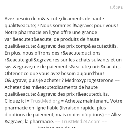
แจ้งลบ
Avez besoin de m&eacute;dicaments de haute
qualit&eacute; ? Nous sommes l&agrave; pour vous !
Notre pharmacie en ligne offre une grande
vari&eacute;t&eacute; de produits de haute
qualit&eacute; &agrave; des prix comp&eacute;titifs.
En plus, nous offrons des r&eacute;ductions
r&eacute;guli&egrave;res sur les achats suivants et un
syst&egrave;me de paiement s&eacute;curis&eacute;.
Obtenez ce que vous avez besoin aujourd'hui !
O&ugrave; puis-je acheter ? Medroxyprogesterone ==
Achetez des m&eacute;dicaments de haute
qualit&eacute; &agrave; des prix r&eacute;duits.
Cliquez ici =
TrustMed.org
= Achetez maintenant. Votre
pharmacie en ligne fiable (livraison rapide, plus
d'options de paiement, mais moins d'options) == Allez
&agrave; la pharmacie. ==
TrustMed247.com
== ----------