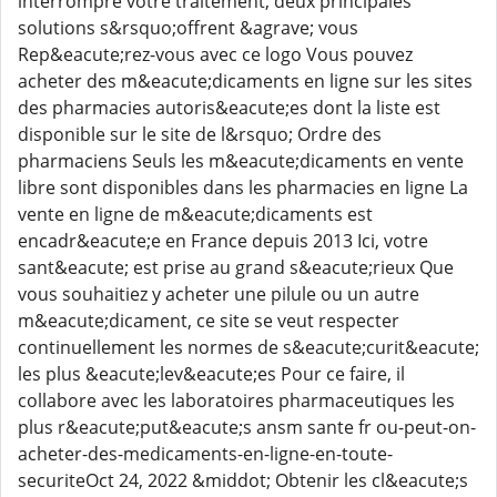
interrompre votre traitement, deux principales
solutions s&rsquo;offrent &agrave; vous
Rep&eacute;rez-vous avec ce logo Vous pouvez
acheter des m&eacute;dicaments en ligne sur les sites
des pharmacies autoris&eacute;es dont la liste est
disponible sur le site de l&rsquo; Ordre des
pharmaciens Seuls les m&eacute;dicaments en vente
libre sont disponibles dans les pharmacies en ligne La
vente en ligne de m&eacute;dicaments est
encadr&eacute;e en France depuis 2013 Ici, votre
sant&eacute; est prise au grand s&eacute;rieux Que
vous souhaitiez y acheter une pilule ou un autre
m&eacute;dicament, ce site se veut respecter
continuellement les normes de s&eacute;curit&eacute;
les plus &eacute;lev&eacute;es Pour ce faire, il
collabore avec les laboratoires pharmaceutiques les
plus r&eacute;put&eacute;s ansm sante fr ou-peut-on-
acheter-des-medicaments-en-ligne-en-toute-
securiteOct 24, 2022 &middot; Obtenir les cl&eacute;s