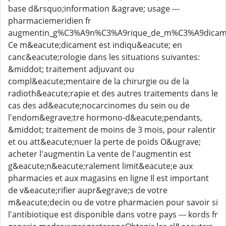
base d&rsquo;information &agrave; usage ---
pharmaciemeridien fr
augmentin_g%C3%A9n%C3%A9rique_de_m%C3%A9dicam
Ce m&eacute;dicament est indiqu&eacute; en
canc&eacute;rologie dans les situations suivantes:
&middot; traitement adjuvant ou
compl&eacute;mentaire de la chirurgie ou de la
radioth&eacute;rapie et des autres traitements dans le
cas des ad&eacute;nocarcinomes du sein ou de
l'endom&egrave;tre hormono-d&eacute;pendants,
&middot; traitement de moins de 3 mois, pour ralentir
et ou att&eacute;nuer la perte de poids O&ugrave;
acheter l'augmentin La vente de l'augmentin est
g&eacute;n&eacute;ralement limit&eacute;e aux
pharmacies et aux magasins en ligne Il est important
de v&eacute;rifier aupr&egrave;s de votre
m&eacute;decin ou de votre pharmacien pour savoir si
l'antibiotique est disponible dans votre pays --- kords fr