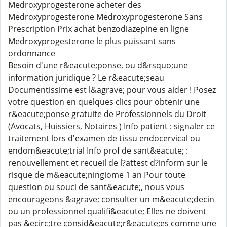
Medroxyprogesterone acheter des
Medroxyprogesterone Medroxyprogesterone Sans
Prescription Prix achat benzodiazepine en ligne
Medroxyprogesterone le plus puissant sans
ordonnance
Besoin d'une r&eacute;ponse, ou d&rsquo;une
information juridique ? Le r&eacute;seau
Documentissime est l&agrave; pour vous aider ! Posez
votre question en quelques clics pour obtenir une
r&eacute;ponse gratuite de Professionnels du Droit
(Avocats, Huissiers, Notaires ) Info patient : signaler ce
traitement lors d'examen de tissu endocervical ou
endom&eacute;trial Info prof de sant&eacute; :
renouvellement et recueil de l?attest d?inform sur le
risque de m&eacute;ningiome 1 an Pour toute
question ou souci de sant&eacute;, nous vous
encourageons &agrave; consulter un m&eacute;decin
ou un professionnel qualifi&eacute; Elles ne doivent
pas &ecirc;tre consid&eacute;r&eacute;es comme une