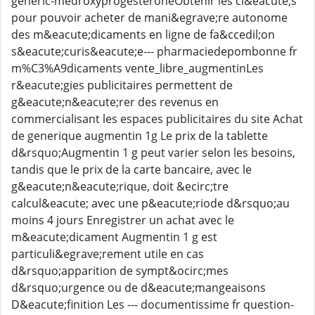
generic-medroxyprogesteroneObtenir les cl&eacute;s
pour pouvoir acheter de mani&egrave;re autonome
des m&eacute;dicaments en ligne de fa&ccedil;on
s&eacute;curis&eacute;e--- pharmaciedepombonne fr
m%C3%A9dicaments vente_libre_augmentinLes
r&eacute;gies publicitaires permettent de
g&eacute;n&eacute;rer des revenus en
commercialisant les espaces publicitaires du site Achat
de generique augmentin 1g Le prix de la tablette
d&rsquo;Augmentin 1 g peut varier selon les besoins,
tandis que le prix de la carte bancaire, avec le
g&eacute;n&eacute;rique, doit &ecirc;tre
calcul&eacute; avec une p&eacute;riode d&rsquo;au
moins 4 jours Enregistrer un achat avec le
m&eacute;dicament Augmentin 1 g est
particuli&egrave;rement utile en cas
d&rsquo;apparition de sympt&ocirc;mes
d&rsquo;urgence ou de d&eacute;mangeaisons
D&eacute;finition Les --- documentissime fr question-