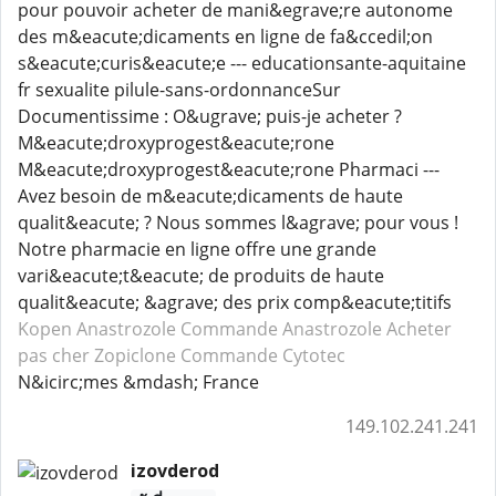
pour pouvoir acheter de mani&egrave;re autonome
des m&eacute;dicaments en ligne de fa&ccedil;on
s&eacute;curis&eacute;e --- educationsante-aquitaine
fr sexualite pilule-sans-ordonnanceSur
Documentissime : O&ugrave; puis-je acheter ?
M&eacute;droxyprogest&eacute;rone
M&eacute;droxyprogest&eacute;rone Pharmaci ---
Avez besoin de m&eacute;dicaments de haute
qualit&eacute; ? Nous sommes l&agrave; pour vous !
Notre pharmacie en ligne offre une grande
vari&eacute;t&eacute; de produits de haute
qualit&eacute; &agrave; des prix comp&eacute;titifs
Kopen Anastrozole
Commande Anastrozole
Acheter
pas cher Zopiclone
Commande Cytotec
N&icirc;mes &mdash; France
149.102.241.241
izovderod