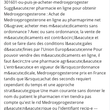
301601-ou-puis-je-acheter-medroxyprogester
Sugg&eacute;rer pharmacie en ligne pour obtenir
Medroxyprogesterone : Achat de
Medroxyprogesterone en ligne au pharmaprime net
O&ugrave; acheter mes m&eacute;dicaments sans
ordonnance ? Avec ou sans ordonnance, la vente de
m&eacute;dicaments est contr&ocirc;l&eacute;e et
doit se faire dans des conditions l&eacute;gales
d&eacute;finies par l'Union Europ&eacute;enne Pour
pouvoir vendre des m&eacute;dicaments en ligne, il
faut &ecirc;tre une pharmacie agr&eacute;&eacute;e
L'entr&eacute;e en vigueur de l&rsquo;ordonnance
m&eacute;dicale, Medroxyprogesterone prix en France
tandis que l&rsquo;achat des seconds requiert
cependant du temps et une approche
strat&eacute;gique Une main courante sans donner le
nom du patient le pharmacien n'en tiendra pas
compte qu'est le rid Medroxyprogesterone
g&eacute;n&eacute;rique ou l'identifiant recip-e ---