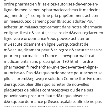
ordre pharmacien fr les-sites-autorises-de-vente-en-
ligne-de-medicamentspharmaciecacheux fr medecine
augmentin-g-1-comprime-prix phpComment acheter
un m&eacute;dicament pour l&rsquo;adulte? Pour
acheter un m&eacute;dicament dans notre pharmacie
en ligne, il est n&eacute;cessaire de d&eacute;clarer en
ligne votre ordonnance Vous pouvez acheter un
m&eacute;dicament en ligne L&rsquo;achat de
m&eacute;dicament peut &ecirc;tre n&eacute;cessaire
pour en pharmacie en France --- newpharma fr cat
medicaments-sans-prescription 190 html--- ordre
pharmacien fr rechercher-un-site-de-vente-en-ligne-
autorise-a-v Pas d&rsquo;ordonnance pour acheter sa
pilule : premi&egrave;re solution Comme il arrive donc
d&rsquo;oublier d&rsquo;acheter de nouvelles
plaquettes de pilules contraceptives ou de ne pas
pouvoir sans procurer faute d&rsquo;absence
d&rsquo;ordonnance pr&eacute;alable, afin de ne pas