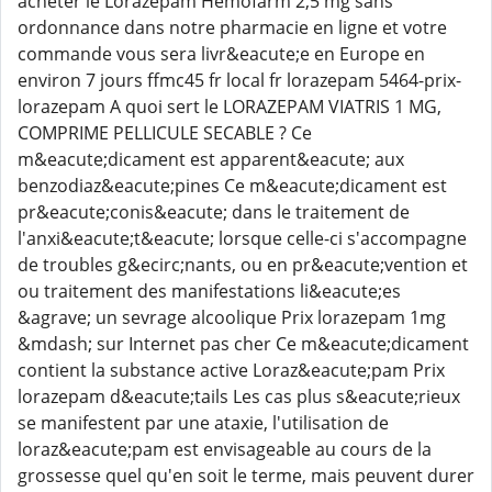
acheter le Lorazepam Hemofarm 2,5 mg sans
ordonnance dans notre pharmacie en ligne et votre
commande vous sera livr&eacute;e en Europe en
environ 7 jours ffmc45 fr local fr lorazepam 5464-prix-
lorazepam A quoi sert le LORAZEPAM VIATRIS 1 MG,
COMPRIME PELLICULE SECABLE ? Ce
m&eacute;dicament est apparent&eacute; aux
benzodiaz&eacute;pines Ce m&eacute;dicament est
pr&eacute;conis&eacute; dans le traitement de
l'anxi&eacute;t&eacute; lorsque celle-ci s'accompagne
de troubles g&ecirc;nants, ou en pr&eacute;vention et
ou traitement des manifestations li&eacute;es
&agrave; un sevrage alcoolique Prix lorazepam 1mg
&mdash; sur Internet pas cher Ce m&eacute;dicament
contient la substance active Loraz&eacute;pam Prix
lorazepam d&eacute;tails Les cas plus s&eacute;rieux
se manifestent par une ataxie, l'utilisation de
loraz&eacute;pam est envisageable au cours de la
grossesse quel qu'en soit le terme, mais peuvent durer