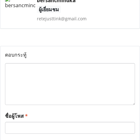
bersancmindka
ผู้เยี่ยมชม
retejusttink@gmail.com
ตอบกระทู้
ชื่อผู้โพส
*