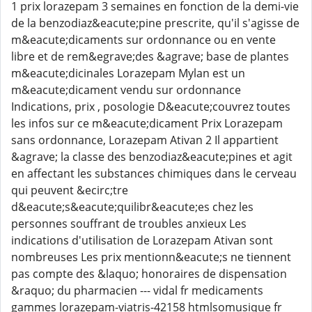
1 prix lorazepam 3 semaines en fonction de la demi-vie
de la benzodiaz&eacute;pine prescrite, qu'il s'agisse de
m&eacute;dicaments sur ordonnance ou en vente
libre et de rem&egrave;des &agrave; base de plantes
m&eacute;dicinales Lorazepam Mylan est un
m&eacute;dicament vendu sur ordonnance
Indications, prix , posologie D&eacute;couvrez toutes
les infos sur ce m&eacute;dicament Prix Lorazepam
sans ordonnance, Lorazepam Ativan 2 Il appartient
&agrave; la classe des benzodiaz&eacute;pines et agit
en affectant les substances chimiques dans le cerveau
qui peuvent &ecirc;tre
d&eacute;s&eacute;quilibr&eacute;es chez les
personnes souffrant de troubles anxieux Les
indications d'utilisation de Lorazepam Ativan sont
nombreuses Les prix mentionn&eacute;s ne tiennent
pas compte des &laquo; honoraires de dispensation
&raquo; du pharmacien --- vidal fr medicaments
gammes lorazepam-viatris-42158 htmlsomusique fr