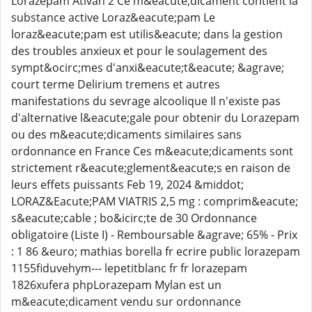
Lorazepam Ativan 2 Ce m&eacute;dicament contient la
substance active Loraz&eacute;pam Le
loraz&eacute;pam est utilis&eacute; dans la gestion
des troubles anxieux et pour le soulagement des
sympt&ocirc;mes d'anxi&eacute;t&eacute; &agrave;
court terme Delirium tremens et autres
manifestations du sevrage alcoolique Il n'existe pas
d'alternative l&eacute;gale pour obtenir du Lorazepam
ou des m&eacute;dicaments similaires sans
ordonnance en France Ces m&eacute;dicaments sont
strictement r&eacute;glement&eacute;s en raison de
leurs effets puissants Feb 19, 2024 &middot;
LORAZ&Eacute;PAM VIATRIS 2,5 mg : comprim&eacute;
s&eacute;cable ; bo&icirc;te de 30 Ordonnance
obligatoire (Liste I) - Remboursable &agrave; 65% - Prix
: 1 86 &euro; mathias borella fr ecrire public lorazepam
1155fiduvehym--- lepetitblanc fr fr lorazepam
1826xufera phpLorazepam Mylan est un
m&eacute;dicament vendu sur ordonnance