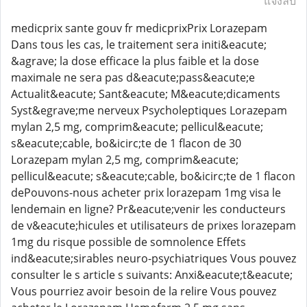
แจ้งลบ
medicprix sante gouv fr medicprixPrix Lorazepam
Dans tous les cas, le traitement sera initi&eacute;
&agrave; la dose efficace la plus faible et la dose
maximale ne sera pas d&eacute;pass&eacute;e
Actualit&eacute; Sant&eacute; M&eacute;dicaments
Syst&egrave;me nerveux Psycholeptiques Lorazepam
mylan 2,5 mg, comprim&eacute; pellicul&eacute;
s&eacute;cable, bo&icirc;te de 1 flacon de 30
Lorazepam mylan 2,5 mg, comprim&eacute;
pellicul&eacute; s&eacute;cable, bo&icirc;te de 1 flacon
dePouvons-nous acheter prix lorazepam 1mg visa le
lendemain en ligne? Pr&eacute;venir les conducteurs
de v&eacute;hicules et utilisateurs de prixes lorazepam
1mg du risque possible de somnolence Effets
ind&eacute;sirables neuro-psychiatriques Vous pouvez
consulter le s article s suivants: Anxi&eacute;t&eacute;
Vous pourriez avoir besoin de la relire Vous pouvez