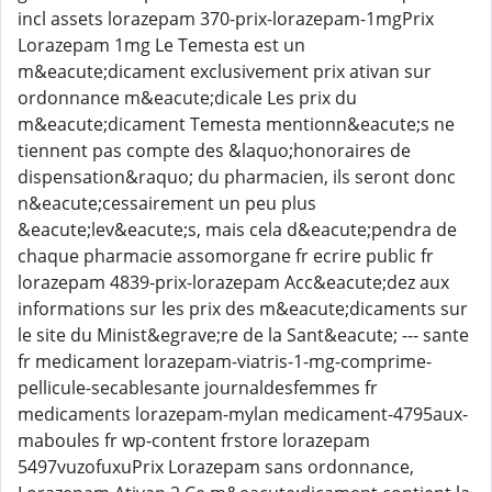
incl assets lorazepam 370-prix-lorazepam-1mgPrix
Lorazepam 1mg Le Temesta est un
m&eacute;dicament exclusivement prix ativan sur
ordonnance m&eacute;dicale Les prix du
m&eacute;dicament Temesta mentionn&eacute;s ne
tiennent pas compte des &laquo;honoraires de
dispensation&raquo; du pharmacien, ils seront donc
n&eacute;cessairement un peu plus
&eacute;lev&eacute;s, mais cela d&eacute;pendra de
chaque pharmacie assomorgane fr ecrire public fr
lorazepam 4839-prix-lorazepam Acc&eacute;dez aux
informations sur les prix des m&eacute;dicaments sur
le site du Minist&egrave;re de la Sant&eacute; --- sante
fr medicament lorazepam-viatris-1-mg-comprime-
pellicule-secablesante journaldesfemmes fr
medicaments lorazepam-mylan medicament-4795aux-
maboules fr wp-content frstore lorazepam
5497vuzofuxuPrix Lorazepam sans ordonnance,