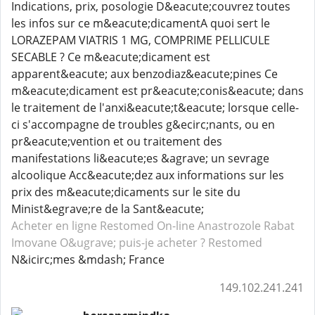
Indications, prix, posologie D&eacute;couvrez toutes
les infos sur ce m&eacute;dicamentA quoi sert le
LORAZEPAM VIATRIS 1 MG, COMPRIME PELLICULE
SECABLE ? Ce m&eacute;dicament est
apparent&eacute; aux benzodiaz&eacute;pines Ce
m&eacute;dicament est pr&eacute;conis&eacute; dans
le traitement de l'anxi&eacute;t&eacute; lorsque celle-
ci s'accompagne de troubles g&ecirc;nants, ou en
pr&eacute;vention et ou traitement des
manifestations li&eacute;es &agrave; un sevrage
alcoolique Acc&eacute;dez aux informations sur les
prix des m&eacute;dicaments sur le site du
Minist&egrave;re de la Sant&eacute;
Acheter en ligne Restomed
On-line Anastrozole
Rabat
Imovane
O&ugrave; puis-je acheter ? Restomed
N&icirc;mes &mdash; France
149.102.241.241