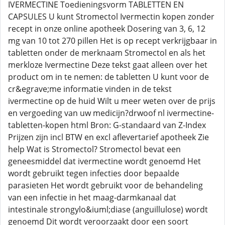
IVERMECTINE Toedieningsvorm TABLETTEN EN
CAPSULES U kunt Stromectol Ivermectin kopen zonder
recept in onze online apotheek Dosering van 3, 6, 12
mg van 10 tot 270 pillen Het is op recept verkrijgbaar in
tabletten onder de merknaam Stromectol en als het
merkloze Ivermectine Deze tekst gaat alleen over het
product om in te nemen: de tabletten U kunt voor de
cr&egrave;me informatie vinden in de tekst
ivermectine op de huid Wilt u meer weten over de prijs
en vergoeding van uw medicijn?drwoof nl ivermectine-
tabletten-kopen html Bron: G-standaard van Z-Index
Prijzen zijn incl BTW en excl aflevertarief apotheek Zie
help Wat is Stromectol? Stromectol bevat een
geneesmiddel dat ivermectine wordt genoemd Het
wordt gebruikt tegen infecties door bepaalde
parasieten Het wordt gebruikt voor de behandeling
van een infectie in het maag-darmkanaal dat
intestinale strongylo&iuml;diase (anguillulose) wordt
genoemd Dit wordt veroorzaakt door een soort