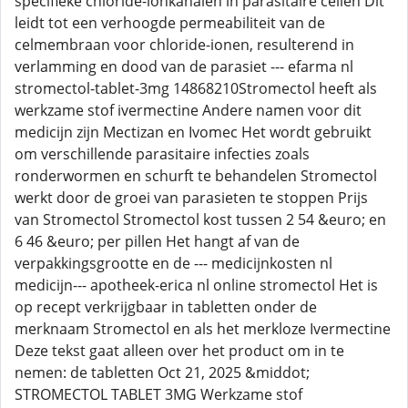
specifieke chloride-ionkanalen in parasitaire cellen Dit
leidt tot een verhoogde permeabiliteit van de
celmembraan voor chloride-ionen, resulterend in
verlamming en dood van de parasiet --- efarma nl
stromectol-tablet-3mg 14868210Stromectol heeft als
werkzame stof ivermectine Andere namen voor dit
medicijn zijn Mectizan en Ivomec Het wordt gebruikt
om verschillende parasitaire infecties zoals
ronderwormen en schurft te behandelen Stromectol
werkt door de groei van parasieten te stoppen Prijs
van Stromectol Stromectol kost tussen 2 54 &euro; en
6 46 &euro; per pillen Het hangt af van de
verpakkingsgrootte en de --- medicijnkosten nl
medicijn--- apotheek-erica nl online stromectol Het is
op recept verkrijgbaar in tabletten onder de
merknaam Stromectol en als het merkloze Ivermectine
Deze tekst gaat alleen over het product om in te
nemen: de tabletten Oct 21, 2025 &middot;
STROMECTOL TABLET 3MG Werkzame stof