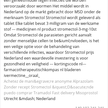
een geneesmiddel tegen infecties die worden
veroorzaakt door wormen Het middel wordt in
Nederland op de markt gebracht door MSD onder de
merknaam Stromectol Stromectol wordt geleverd als
tablet Elke tablet bevat 3 milligram van de werkzame
stof --- medicijnen nl product stromectol-3-mg-10st
Omdat Stromectol de parasieten gericht aanvalt
zonder menselijke cellen te be&iuml;nvloeden, is het
een veilige optie voor de behandeling van
verschillende infecties, waardoor Stromectol prijs
Nederland een waardevolle investering is voor
gezondheid en veiligheid --- kortingscode nl---
farmacotherapeutischkompas nl bladeren
ivermectine__oraal_
Achetez de mani&egrave;re anonyme Alprazolam
Zonder recept Stromectol
&iquest;D&oacute;nde
puedo comprar Tramadol
Fast delivery Misoprostol
Utrecht &mdash; Nederland