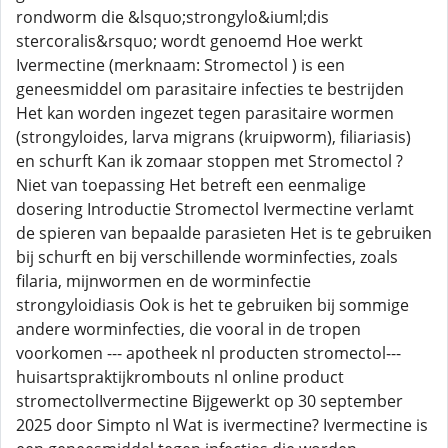
rondworm die &lsquo;strongylo&iuml;dis
stercoralis&rsquo; wordt genoemd Hoe werkt
Ivermectine (merknaam: Stromectol ) is een
geneesmiddel om parasitaire infecties te bestrijden
Het kan worden ingezet tegen parasitaire wormen
(strongyloides, larva migrans (kruipworm), filiariasis)
en schurft Kan ik zomaar stoppen met Stromectol ?
Niet van toepassing Het betreft een eenmalige
dosering Introductie Stromectol Ivermectine verlamt
de spieren van bepaalde parasieten Het is te gebruiken
bij schurft en bij verschillende worminfecties, zoals
filaria, mijnwormen en de worminfectie
strongyloidiasis Ook is het te gebruiken bij sommige
andere worminfecties, die vooral in de tropen
voorkomen --- apotheek nl producten stromectol---
huisartspraktijkrombouts nl online product
stromectolIvermectine Bijgewerkt op 30 september
2025 door Simpto nl Wat is ivermectine? Ivermectine is