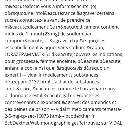
m&eacute;decin vous a inform&eacute; (e)
d&rsquo;une intol&eacute;rance &agrave; certains
sucres,contactez-le avant de prendre ce
m&eacute;dicament Ce m&eacute;dicament contient
moins de 1 mmol (23 mg) de sodium par
comprim&eacute;,c -&agrave;-d qu&rsquo;il est
essentiellement &laquo; sans sodium &raquo;
LORAZEPAM VIATRIS : d&eacute;couvrez les indications,
pour grossesse, femme enceinte, b&eacute;b&eacute;,
enfant, alcool ainsi que l&rsquo;avis d&rsquo;un
expert ! --- vidal fr medicaments substances
lorazepam-2137 html L'achat de substances
contr&ocirc;l&eacute;es comme le Lorazepam sans
ordonnance est ill&eacute;gal en France Les
contrevenants s'exposent &agrave; des amendes et
des peines de prison --- vidal fr medicaments temesta-
2-5-mg-cp-sec-16073 html--- bcbdexther fr
BcbDextherWeb monographie getRetrouvez sur VIDAL