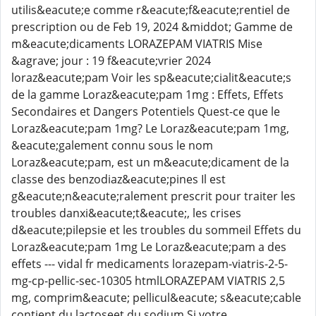
utilis&eacute;e comme r&eacute;f&eacute;rentiel de
prescription ou de Feb 19, 2024 &middot; Gamme de
m&eacute;dicaments LORAZEPAM VIATRIS Mise
&agrave; jour : 19 f&eacute;vrier 2024
loraz&eacute;pam Voir les sp&eacute;cialit&eacute;s
de la gamme Loraz&eacute;pam 1mg : Effets, Effets
Secondaires et Dangers Potentiels Quest-ce que le
Loraz&eacute;pam 1mg? Le Loraz&eacute;pam 1mg,
&eacute;galement connu sous le nom
Loraz&eacute;pam, est un m&eacute;dicament de la
classe des benzodiaz&eacute;pines Il est
g&eacute;n&eacute;ralement prescrit pour traiter les
troubles danxi&eacute;t&eacute;, les crises
d&eacute;pilepsie et les troubles du sommeil Effets du
Loraz&eacute;pam 1mg Le Loraz&eacute;pam a des
effets --- vidal fr medicaments lorazepam-viatris-2-5-
mg-cp-pellic-sec-10305 htmlLORAZEPAM VIATRIS 2,5
mg, comprim&eacute; pellicul&eacute; s&eacute;cable
contient du lactoseet du sodium Si votre