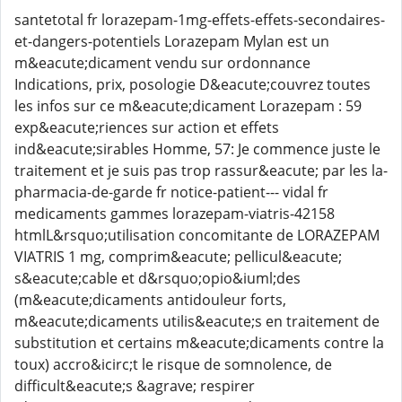
santetotal fr lorazepam-1mg-effets-effets-secondaires-
et-dangers-potentiels Lorazepam Mylan est un
m&eacute;dicament vendu sur ordonnance
Indications, prix, posologie D&eacute;couvrez toutes
les infos sur ce m&eacute;dicament Lorazepam : 59
exp&eacute;riences sur action et effets
ind&eacute;sirables Homme, 57: Je commence juste le
traitement et je suis pas trop rassur&eacute; par les la-
pharmacia-de-garde fr notice-patient--- vidal fr
medicaments gammes lorazepam-viatris-42158
htmlL&rsquo;utilisation concomitante de LORAZEPAM
VIATRIS 1 mg, comprim&eacute; pellicul&eacute;
s&eacute;cable et d&rsquo;opio&iuml;des
(m&eacute;dicaments antidouleur forts,
m&eacute;dicaments utilis&eacute;s en traitement de
substitution et certains m&eacute;dicaments contre la
toux) accro&icirc;t le risque de somnolence, de
difficult&eacute;s &agrave; respirer