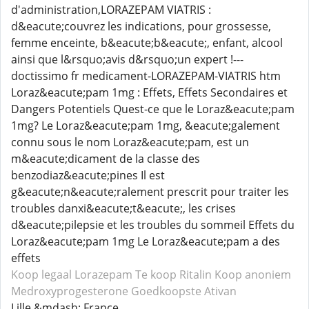
d'administration,LORAZEPAM VIATRIS :
d&eacute;couvrez les indications, pour grossesse,
femme enceinte, b&eacute;b&eacute;, enfant, alcool
ainsi que l&rsquo;avis d&rsquo;un expert !---
doctissimo fr medicament-LORAZEPAM-VIATRIS htm
Loraz&eacute;pam 1mg : Effets, Effets Secondaires et
Dangers Potentiels Quest-ce que le Loraz&eacute;pam
1mg? Le Loraz&eacute;pam 1mg, &eacute;galement
connu sous le nom Loraz&eacute;pam, est un
m&eacute;dicament de la classe des
benzodiaz&eacute;pines Il est
g&eacute;n&eacute;ralement prescrit pour traiter les
troubles danxi&eacute;t&eacute;, les crises
d&eacute;pilepsie et les troubles du sommeil Effets du
Loraz&eacute;pam 1mg Le Loraz&eacute;pam a des
effets
Koop legaal Lorazepam
Te koop Ritalin
Koop anoniem
Medroxyprogesterone
Goedkoopste Ativan
Lille &mdash; France