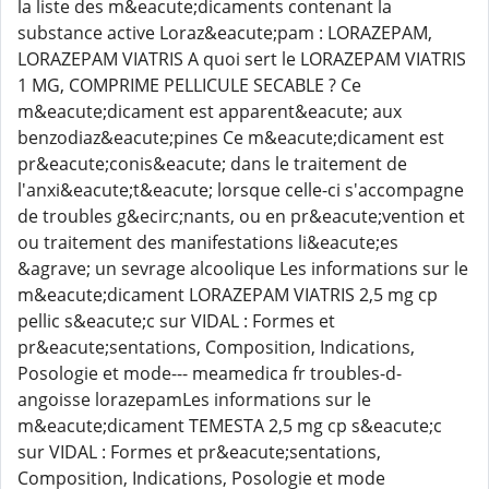
la liste des m&eacute;dicaments contenant la
substance active Loraz&eacute;pam : LORAZEPAM,
LORAZEPAM VIATRIS A quoi sert le LORAZEPAM VIATRIS
1 MG, COMPRIME PELLICULE SECABLE ? Ce
m&eacute;dicament est apparent&eacute; aux
benzodiaz&eacute;pines Ce m&eacute;dicament est
pr&eacute;conis&eacute; dans le traitement de
l'anxi&eacute;t&eacute; lorsque celle-ci s'accompagne
de troubles g&ecirc;nants, ou en pr&eacute;vention et
ou traitement des manifestations li&eacute;es
&agrave; un sevrage alcoolique Les informations sur le
m&eacute;dicament LORAZEPAM VIATRIS 2,5 mg cp
pellic s&eacute;c sur VIDAL : Formes et
pr&eacute;sentations, Composition, Indications,
Posologie et mode--- meamedica fr troubles-d-
angoisse lorazepamLes informations sur le
m&eacute;dicament TEMESTA 2,5 mg cp s&eacute;c
sur VIDAL : Formes et pr&eacute;sentations,
Composition, Indications, Posologie et mode