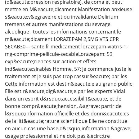
(d&eacute;pression respiratoire), de coma et peut
mettre en M&eacute;dicament Manifestation anxieuse
s&eacute;v&egrave;re et ou invalidante Delirium
tremens et autres manifestations du sevrage
alcoolique , toutes les informations concernant le
m&eacute;dicament LORAZEPAM 2,5MG VTS CPR
SECAB30--- sante fr medicament lorazepam-viatris-1-
mg-comprime-pellicule-secableLorazepam: 59
exp&eacute;riences sur action et effets
ind&eacute;sirables Homme, 57: Je commence juste le
traitement et je suis pas trop rassur&eacute; par les
Cette information est destin&eacute;e au grand public
Elle est r&eacute;dig&eacute;e par les experts Vidal
dans un esprit d&rsquo;accessibilit&eacute; et de
bonne compr&eacute;hension, &agrave; partir de
l&rsquo;information officielle et des donn&eacute;es
de la litt&eacute;rature scientifique Elle ne constitue
en aucun cas une base d&rsquo;information &agrave;
usage professionnel et ne doit pas &ecirc;tre