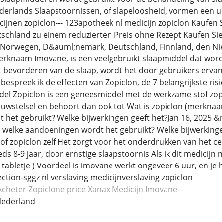
ederlands Slaapstoornissen, of slapeloosheid, vormen een
icijnen zopiclon--- 123apotheek nl medicijn zopiclon Kaufen
tschland zu einem reduzierten Preis ohne Rezept Kaufen Si
Norwegen, D&auml;nemark, Deutschland, Finnland, den Nie
rknaam Imovane, is een veelgebruikt slaapmiddel dat word
 het bevorderen van de slaap, wordt het door gebruikers erv
g bespreek ik de effecten van Zopiclon, de 7 belangrijkste ri
ddel Zopiclon is een geneesmiddel met de werkzame stof zop
nuwstelsel en behoort dan ook tot Wat is zopiclon (merknaa
het gebruikt? Welke bijwerkingen geeft het?Jan 16, 2025 
ij welke aandoeningen wordt het gebruikt? Welke bijwerking
f zopiclon zelf Het zorgt voor het onderdrukken van het ce
s 8-9 jaar, door ernstige slaapstoornis Als ik dit medicijn n
tabletje ) Voordeel is imovane werkt ongeveer 6 uur, en je h
tion-sggz nl verslaving medicijnverslaving zopiclon
Acheter Zopiclone
price Xanax
Medicijn Imovane
ederland