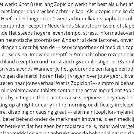
et werkt 6 tot 8 uur lang Zopiclon werkt het best als u het a
 niet langer dan 2 weken achter elkaar Als u zopiclon elke 
Heeft u het langer dan 1 week achter elkaar slaapbalans n
pen zonder recept in Nederlands Slaapstoornissen, of sla
e Het steeds hogere levenstempo, stress, informatieover
 neurotische stoornissen &ndash; al deze factoren, onvermi
dragen direct bij aan de --- serviceapotheek nl medicijn zo
-7-risicos-en- Imovane rezeptfrei &mdash; ohne rezept onli
chland rezeptfrei und meist auch g&uuml;nstiger erh&auml;
lon verslavend? Wanneer je het gedurende een lange periode 
evolgen die hierbij horen Heb jij vragen over jouw gebruik v
uisteren naar jouw verhaal Wat is Zopiclon?--- simpto nl beh
l nicoleImovane tablets contain the active ingredient zopic
ork by acting on the brain to cause sleepiness They may be u
aking up at night or early in the morning or difficulty in sle
vere, disabling or causing great --- efarma nl zopiclon-myla
n, beter bekend onder de merknaam Imovane, is een medicij
t betekent dat het geen benzodiazepine is, maar wel vergel
slaapmiddel en wordt gebruikt voor de behandeling van sla