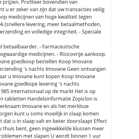
 prijzen. Profiteer bovendien van
u er zeker van zijn dat uw transacties veilig
oop medicijnen van hoge kwaliteit tegen
k (snellere levering, meer betaalmethoden,
verzending en volledige integriteit. - Speciale
l betaalbaarder. - Farmaceutische
oogwaardige medicijnen. - Risicovrije aankoop.
vane goedkoop bestellen Koop Imovane
Verzending 's nachts Imovane Geen ontvangen
aar u Imovane kunt kopen Koop Imovane
ovane goedkope levering 's nachts
985 internationaal op de markt Het is op
n tabletten Handelsinformatie Zopiclon is
 merknaam Imovane en als het merkloze
zorgen kunt u soms moeilijk in slaap komen
 dat u in slaap valt en beter doorslaapt Effect
u thuis bent, geen ingewikkelde klussen meer
 problemen met slapen U wordt binnen 1 uur