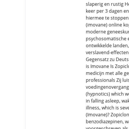
slaperig en rustig H
keer per 3 dagen en
hiermee te stoppen 
(imovane) online ko
moderne geneeskund
psychosomatische en
ontwikkelde landen, 
verslavend-effecten
Gegensatz zu Deuts
is Imovane Is Zopic
medicijn met alle g
professionals Zij l
voedingenovergang n
(hypnotics) which w
in falling asleep, w
illness, which is se
(Imovane)? Zopiclo
benzodiazepinen, wa
voorgeschreven als 