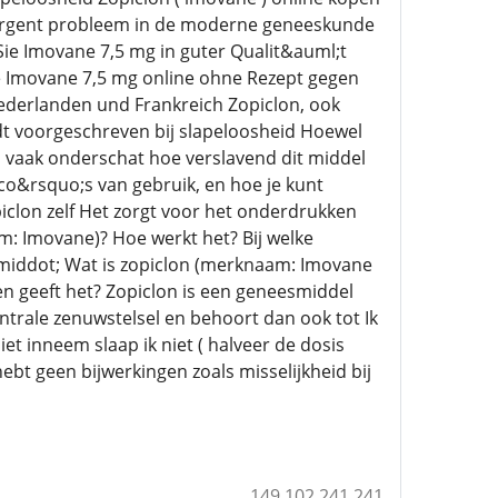
 urgent probleem in de moderne geneeskunde
 Sie Imovane 7,5 mg in guter Qualit&auml;t
e Imovane 7,5 mg online ohne Rezept gegen
derlanden und Frankreich Zopiclon, ook
t voorgeschreven bij slapeloosheid Hoewel
an vaak onderschat hoe verslavend dit middel
sico&rsquo;s van gebruik, en hoe je kunt
iclon zelf Het zorgt voor het onderdrukken
m: Imovane)? Hoe werkt het? Bij welke
&middot; Wat is zopiclon (merknaam: Imovane
en geeft het? Zopiclon is een geneesmiddel
ntrale zenuwstelsel en behoort dan ook tot Ik
iet inneem slaap ik niet ( halveer de dosis
ebt geen bijwerkingen zoals misselijkheid bij
149.102.241.241