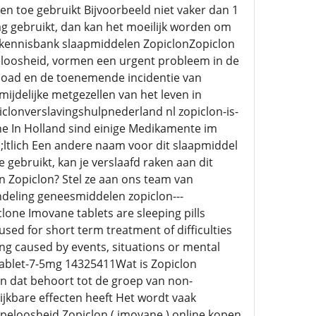
f en toe gebruikt Bijvoorbeeld niet vaker dan 1
dag gebruikt, dan kan het moeilijk worden om
l kennisbank slaapmiddelen ZopiclonZopiclon
peloosheid, vormen een urgent probleem in de
load en de toenemende incidentie van
jdelijke metgezellen van het leven in
piclonverslavingshulpnederland nl zopiclon-is-
ne In Holland sind einige Medikamente im
ltlich Een andere naam voor dit slaapmiddel
gebruikt, kan je verslaafd raken aan dit
an Zopiclon? Stel ze aan ons team van
andeling geneesmiddelen zopiclon---
lone Imovane tablets are sleeping pills
sed for short term treatment of difficulties
eping caused by events, situations or mental
n-tablet-7-5mg 14325411Wat is Zopiclon
n dat behoort tot de groep van non-
ijkbare effecten heeft Het wordt vaak
peloosheid Zopiclon ( imovane ) online kopen