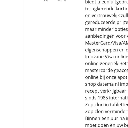
biedt u een uitgebr
terugkerende kortin
en vertrouwelijk zu
gereduceerde prijzen
maar minder opties
aanbiedingen voor v
MasterCard/Visa/AME
eigenschappen en do
Imovane Visa onlin
online generiek Be
mastercarde geacc
online bij onze ap
shop datema nl imov
recept verkrijgbaar
sinds 1985 internat
Zopiclon in tablett
Zopiclon vermindert 
Binnen een uur na i
moet doen en uw bed