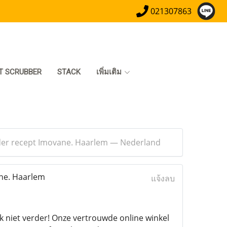
021307863
T SCRUBBER
STACK
เพิ่มเติม
nder recept Imovane. Haarlem — Nederland
ne. Haarlem
แจ้งลบ
k niet verder! Onze vertrouwde online winkel