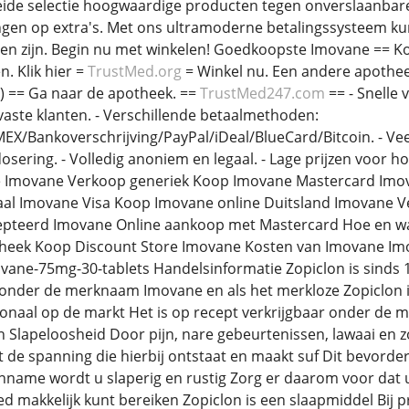
eide selectie hoogwaardige producten tegen onverslaanbare
gen op extra's. Met ons ultramoderne betalingssysteem kunt 
llen zijn. Begin nu met winkelen! Goedkoopste Imovane == K
. Klik hier =
TrustMed.org
= Winkel nu. Een andere apothee
) == Ga naar de apotheek. ==
TrustMed247.com
== - Snelle 
aste klanten. - Verschillende betaalmethoden:
X/Bankoverschrijving/PayPal/iDeal/BlueCard/Bitcoin. - Vee
sering. - Volledig anoniem en legaal. - Lage prijzen voor h
e Imovane Verkoop generiek Koop Imovane Mastercard Imo
taal Imovane Visa Koop Imovane online Duitsland Imovane 
epteerd Imovane Online aankoop met Mastercard Hoe en w
otheek Koop Discount Store Imovane Kosten van Imovane Im
ane-75mg-30-tablets Handelsinformatie Zopiclon is sinds 1
 onder de merknaam Imovane en als het merkloze Zopiclon i
ionaal op de markt Het is op recept verkrijgbaar onder de
en Slapeloosheid Door pijn, nare gebeurtenissen, lawaai en 
de spanning die hierbij ontstaat en maakt suf Dit bevordert
nname wordt u slaperig en rustig Zorg er daarom voor dat 
 makkelijk kunt bereiken Zopiclon is een slaapmiddel Bij