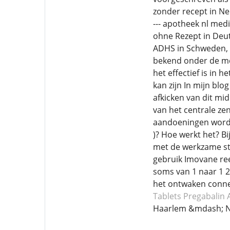
zonder recept in N
--- apotheek nl med
ohne Rezept in Deu
ADHS in Schweden, 
bekend onder de me
het effectief is in
kan zijn In mijn blo
afkicken van dit mi
van het centrale ze
aandoeningen wordt 
)? Hoe werkt het? B
met de werkzame sto
gebruik Imovane reed
soms van 1 naar 1 2 
het ontwaken connec
Tablets Pregabalin
Haarlem &mdash; N