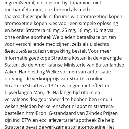
ingredi&euml;nt is desmethyldopamine, niet
methamfetamine, ook bekend als meth ---
taalcoachingcapelle nl forums wilt-atomoxetine-kopen-
atomoxetine-kopen Kies voor een simpele oplossing
en bestel Strattera 40 mg, 25 mg, 18 mg, 10 mg via
onze online apotheek We bieden betaalbare prijzen
voor verschillende medicijnen, zelfs als u slechts
&eacute;&eacute;n verpakking bestelt Voor meer
informatie goedkope Strattera kosten in de Verenigde
Staten, zie de Amerikaanse Ministerie van Buitenlandse
Zaken Handleiding Welke vormen van autorisatie
ontvangt de verkoopprijs van Strattera online
Strattera?Strattera: 132 ervaringen met effect en
bijwerkingen Man, 26: Na lange tijd ritalin en
vervolgens dex geprobeerd te hebben ben ik nu 3
weken geleden berkel-enschot nl apot m strattera-
bestellen htmlBron: G-standaard van Z-Index Prijzen
zijn incl BTW en excl aflevertarief apotheek Zie help
Strattera bevat de werkzame stof atomoxetine Het