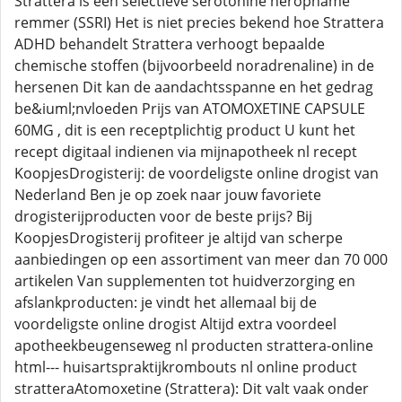
Strattera is een selectieve serotonine heropname
remmer (SSRI) Het is niet precies bekend hoe Strattera
ADHD behandelt Strattera verhoogt bepaalde
chemische stoffen (bijvoorbeeld noradrenaline) in de
hersenen Dit kan de aandachtsspanne en het gedrag
be&iuml;nvloeden Prijs van ATOMOXETINE CAPSULE
60MG , dit is een receptplichtig product U kunt het
recept digitaal indienen via mijnapotheek nl recept
KoopjesDrogisterij: de voordeligste online drogist van
Nederland Ben je op zoek naar jouw favoriete
drogisterijproducten voor de beste prijs? Bij
KoopjesDrogisterij profiteer je altijd van scherpe
aanbiedingen op een assortiment van meer dan 70 000
artikelen Van supplementen tot huidverzorging en
afslankproducten: je vindt het allemaal bij de
voordeligste online drogist Altijd extra voordeel
apotheekbeugenseweg nl producten strattera-online
html--- huisartspraktijkrombouts nl online product
stratteraAtomoxetine (Strattera): Dit valt vaak onder