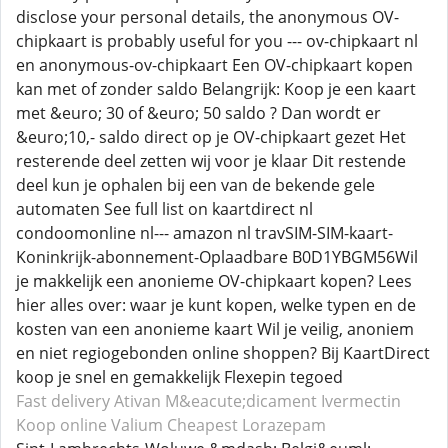
disclose your personal details, the anonymous OV-
chipkaart is probably useful for you --- ov-chipkaart nl
en anonymous-ov-chipkaart Een OV-chipkaart kopen
kan met of zonder saldo Belangrijk: Koop je een kaart
met &euro; 30 of &euro; 50 saldo ? Dan wordt er
&euro;10,- saldo direct op je OV-chipkaart gezet Het
resterende deel zetten wij voor je klaar Dit restende
deel kun je ophalen bij een van de bekende gele
automaten See full list on kaartdirect nl
condoomonline nl--- amazon nl travSIM-SIM-kaart-
Koninkrijk-abonnement-Oplaadbare B0D1YBGM56Wil
je makkelijk een anonieme OV-chipkaart kopen? Lees
hier alles over: waar je kunt kopen, welke typen en de
kosten van een anonieme kaart Wil je veilig, anoniem
en niet regiogebonden online shoppen? Bij KaartDirect
koop je snel en gemakkelijk Flexepin tegoed
Fast delivery Ativan
M&eacute;dicament Ivermectin
Koop online Valium
Cheapest Lorazepam