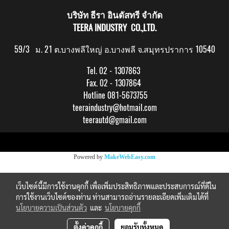
บริษัท ธีรา อินดัสทรี จำกัด
TEERA INDUSTRY CO.,LTD.
59/3 ม. 21 ต.บางพลีใหญ่ อ.บางพลี จ.สมุทรปราการ 10540
Tel. 02 - 1307863
Fax. 02 - 1307864
Hotline 081-5673755
teeraindustry@hotmail.com
teerautd@gmail.com
Copy right by makewebeasy.com
Powered by
MakeWebEasy.com
เว็บไซต์นี้มีการใช้งานคุกกี้ เพื่อเพิ่มประสิทธิภาพและประสบการณ์ที่ดีใน
การใช้งานเว็บไซต์ของท่าน ท่านสามารถอ่านรายละเอียดเพิ่มเติมได้ที่
นโยบายความเป็นส่วนตัว
และ
นโยบายคุกกี้
ตั้งค่าคุกกี้
ยอมรับทั้งหมด