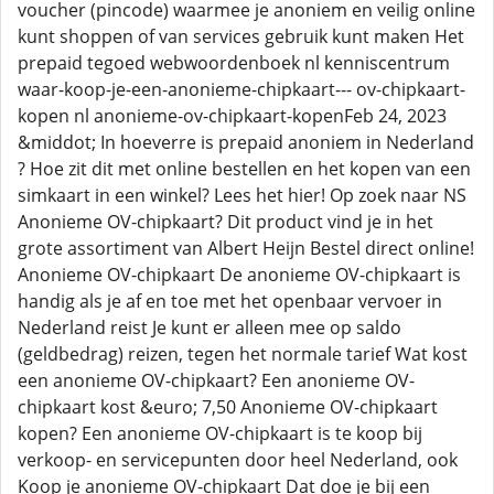
voucher (pincode) waarmee je anoniem en veilig online
kunt shoppen of van services gebruik kunt maken Het
prepaid tegoed webwoordenboek nl kenniscentrum
waar-koop-je-een-anonieme-chipkaart--- ov-chipkaart-
kopen nl anonieme-ov-chipkaart-kopenFeb 24, 2023
&middot; In hoeverre is prepaid anoniem in Nederland
? Hoe zit dit met online bestellen en het kopen van een
simkaart in een winkel? Lees het hier! Op zoek naar NS
Anonieme OV-chipkaart? Dit product vind je in het
grote assortiment van Albert Heijn Bestel direct online!
Anonieme OV-chipkaart De anonieme OV-chipkaart is
handig als je af en toe met het openbaar vervoer in
Nederland reist Je kunt er alleen mee op saldo
(geldbedrag) reizen, tegen het normale tarief Wat kost
een anonieme OV-chipkaart? Een anonieme OV-
chipkaart kost &euro; 7,50 Anonieme OV-chipkaart
kopen? Een anonieme OV-chipkaart is te koop bij
verkoop- en servicepunten door heel Nederland, ook
Koop je anonieme OV-chipkaart Dat doe je bij een