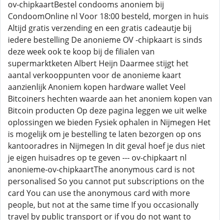
ov-chipkaartBestel condooms anoniem bij
CondoomOnline nl Voor 18:00 besteld, morgen in huis
Altijd gratis verzending en een gratis cadeautje bij
iedere bestelling De anonieme OV -chipkaart is sinds
deze week ook te koop bij de filialen van
supermarktketen Albert Heijn Daarmee stijgt het
aantal verkooppunten voor de anonieme kaart
aanzienlijk Anoniem kopen hardware wallet Veel
Bitcoiners hechten waarde aan het anoniem kopen van
Bitcoin producten Op deze pagina leggen we uit welke
oplossingen we bieden Fysiek ophalen in Nijmegen Het
is mogelijk om je bestelling te laten bezorgen op ons
kantooradres in Nijmegen In dit geval hoef je dus niet
je eigen huisadres op te geven --- ov-chipkaart nl
anonieme-ov-chipkaartThe anonymous card is not
personalised So you cannot put subscriptions on the
card You can use the anonymous card with more
people, but not at the same time If you occasionally
travel by public transport or if you do not want to