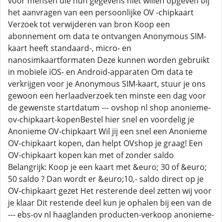
voor mensen die hun gegevens niet willen opgeven bij
het aanvragen van een persoonlijke OV -chipkaart
Verzoek tot verwijderen van bron Koop een
abonnement om data te ontvangen Anonymous SIM-
kaart heeft standaard-, micro- en
nanosimkaartformaten Deze kunnen worden gebruikt
in mobiele iOS- en Android-apparaten Om data te
verkrijgen voor je Anonymous SIM-kaart, stuur je ons
gewoon een herlaadverzoek ten minste een dag voor
de gewenste startdatum --- ovshop nl shop anonieme-
ov-chipkaart-kopenBestel hier snel en voordelig je
Anonieme OV-chipkaart Wil jij een snel een Anonieme
OV-chipkaart kopen, dan helpt OVshop je graag! Een
OV-chipkaart kopen kan met of zonder saldo
Belangrijk: Koop je een kaart met &euro; 30 of &euro;
50 saldo ? Dan wordt er &euro;10,- saldo direct op je
OV-chipkaart gezet Het resterende deel zetten wij voor
je klaar Dit restende deel kun je ophalen bij een van de
--- ebs-ov nl haaglanden producten-verkoop anonieme-