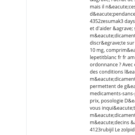
mais il n&eacute;ce
d&eacute;pendance -
4352zesumak3 days a
et d'aider &agrave;
m&eacute;dicament p
discr&egrave;te su
10 mg, comprim&eacu
lepetitblanc fr fr
ordonnance ? Avec o
des conditions l&ea
m&eacute;dicaments 
permettent de g&eac
medicaments-sans-p
prix, posologie D&e
vous inqui&eacute;
m&eacute;dicament f
m&eacute;decins &a
4123rubijil Le zolp