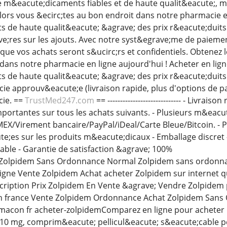
 m&eacute;dicaments fiables et de haute qualit&eacute;, m
Alors vous &ecirc;tes au bon endroit dans notre pharmacie e
de haute qualit&eacute; &agrave; des prix r&eacute;duits.
e;res sur les ajouts. Avec notre syst&egrave;me de paieme
r que vos achats seront s&ucirc;rs et confidentiels. Obtene
dans notre pharmacie en ligne aujourd'hui ! Acheter en lig
de haute qualit&eacute; &agrave; des prix r&eacute;duits. 
e approuv&eacute;e (livraison rapide, plus d'options de pa
cie. ==
TrustMed247.com
== ----------------------------- - Livr
portantes sur tous les achats suivants. - Plusieurs m&eacu
X/Virement bancaire/PayPal/iDeal/Carte Bleue/Bitcoin. - Pri
te;es sur les produits m&eacute;dicaux - Emballage discret
ble - Garantie de satisfaction &agrave; 100%
 Zolpidem Sans Ordonnance Normal Zolpidem sans ordonna
igne Vente Zolpidem Achat acheter Zolpidem sur internet qu
cription Prix Zolpidem En Vente &agrave; Vendre Zolpide
n france Vente Zolpidem Ordonnance Achat Zolpidem Sans
-macon fr acheter-zolpidemComparez en ligne pour achete
0 mg, comprim&eacute; pellicul&eacute; s&eacute;cable pe