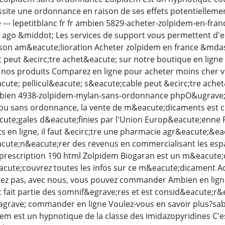
ssite une ordonnance en raison de ses effets potentiellemen
-- lepetitblanc fr fr ambien 5829-acheter-zolpidem-en-fra
go &middot; Les services de support vous permettent d'ent
 son am&eacute;lioration Acheter zolpidem en france &mdash
eut &ecirc;tre achet&eacute; sur notre boutique en ligne
r nos produits Comparez en ligne pour acheter moins che
te; pellicul&eacute; s&eacute;cable peut &ecirc;tre achet&
 ambien 4938-zolpidem-mylan-sans-ordonnance phpO&ugrave
u sans ordonnance, la vente de m&eacute;dicaments est con
cute;gales d&eacute;finies par l'Union Europ&eacute;enne
en ligne, il faut &ecirc;tre une pharmacie agr&eacute;&eac
ute;n&eacute;rer des revenus en commercialisant les espace
rescription 190 html Zolpidem Biogaran est un m&eacute;
acute;couvrez toutes les infos sur ce m&eacute;dicament A
tez pas, avec nous, vous pouvez commander Ambien en lign
ait partie des somnif&egrave;res et est consid&eacute;r&
grave; commander en ligne Voulez-vous en savoir plus?sabr
idem est un hypnotique de la classe des imidazopyridines C'