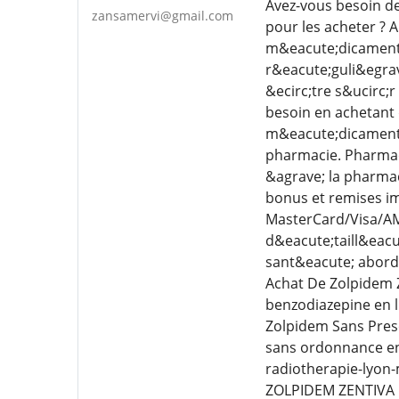
Avez-vous besoin de
zansamervi@gmail.com
pour les acheter ? 
m&eacute;dicaments 
r&eacute;guli&egrav
&ecirc;tre s&ucirc;
besoin en achetant 
m&eacute;dicaments 
pharmacie. Pharmaci
&agrave; la pharma
bonus et remises im
MasterCard/Visa/AME
d&eacute;taill&eacu
sant&eacute; aborda
Achat De Zolpidem
benzodiazepine en l
Zolpidem Sans Pres
sans ordonnance e
radiotherapie-lyon
ZOLPIDEM ZENTIVA 1