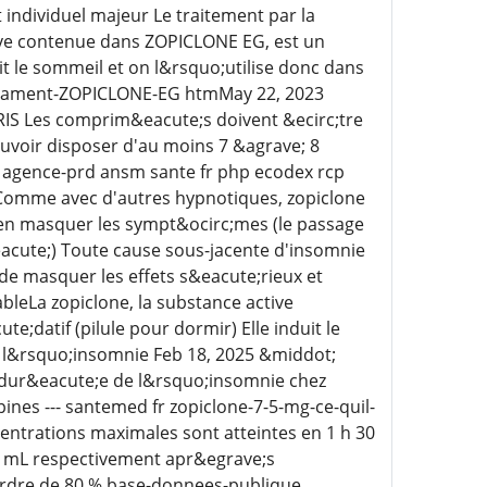
individuel majeur Le traitement par la
ctive contenue dans ZOPICLONE EG, est un
t le sommeil et on l&rsquo;utilise donc dans
edicament-ZOPICLONE-EG htmMay 22, 2023
S Les comprim&eacute;s doivent &ecirc;tre
pouvoir disposer d'au moins 7 &agrave; 8
 agence-prd ansm sante fr php ecodex rcp
omme avec d'autres hypnotiques, zopiclone
 en masquer les sympt&ocirc;mes (le passage
&eacute;) Toute cause sous-jacente d'insomnie
 de masquer les effets s&eacute;rieux et
bleLa zopiclone, la substance active
datif (pilule pour dormir) Elle induit le
e l&rsquo;insomnie Feb 18, 2025 &middot;
e dur&eacute;e de l&rsquo;insomnie chez
ines --- santemed fr zopiclone-7-5-mg-ce-quil-
centrations maximales sont atteintes en 1 h 30
ng mL respectivement apr&egrave;s
l'ordre de 80 % base-donnees-publique