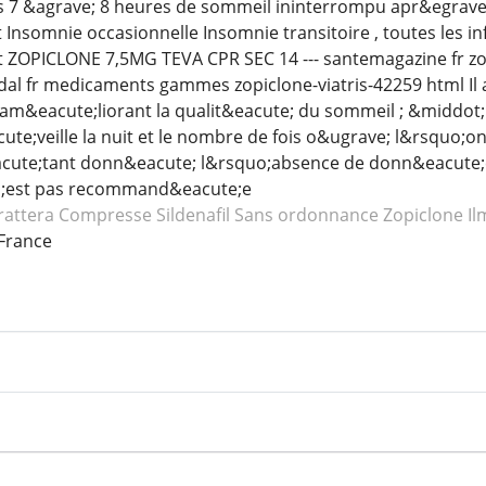
s 7 &agrave; 8 heures de sommeil ininterrompu apr&egrave
nsomnie occasionnelle Insomnie transitoire , toutes les i
ZOPICLONE 7,5MG TEVA CPR SEC 14 --- santemagazine fr zo
idal fr medicaments gammes zopiclone-viatris-42259 html Il 
am&eacute;liorant la qualit&eacute; du sommeil ; &middot;
te;veille la nuit et le nombre de fois o&ugrave; l&rsquo;on 
acute;tant donn&eacute; l&rsquo;absence de donn&eacute;e
;est pas recommand&eacute;e
rattera
Compresse Sildenafil
Sans ordonnance Zopiclone
Il
France