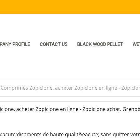
PANY PROFILE
CONTACT US
BLACK WOOD PELLET
WE
>
Comprimés Zopiclone. acheter Zopiclone en ligne - Zopicl
one. acheter Zopiclone en ligne - Zopiclone achat. Greno
cute;dicaments de haute qualit&eacute; sans quitter votr