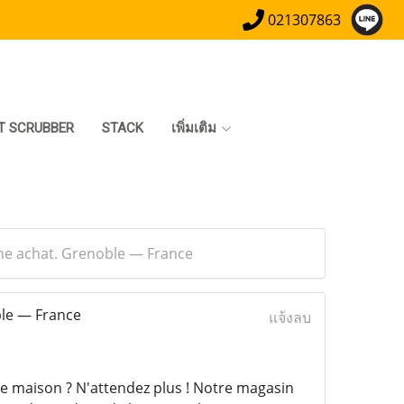
021307863
T SCRUBBER
STACK
เพิ่มเติม
one achat. Grenoble — France
ble — France
แจ้งลบ
e maison ? N'attendez plus ! Notre magasin