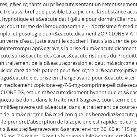
es, g&ecirc;nants ou pr&eacute;sentant un retentissement 
rc;tre aussi bref que possible La zopiclone, la substance a
ypnotique et s&eacute;datif (pilule pour dormir) Elle indui
ave; court terme de l&rsquo;insomnie --- doctissimo fr m
ploi et posologie du m&eacute;dicament ZOPICLONE VIATRI
n verre d'eau, juste avant le coucher Il faut s'assurer de 
ininterrompu apr&egrave;s la prise du m&eacute;dicament
ute;sum&eacute; des Caract&eacute;ristiques du ProduitC
un traitement de la d&eacute;pression et peut m&ecirc;me
suicide chez de tels patient peut &ecirc;tre pr&eacute;cipit
estigu&eacute;e et prise en charge avant, pour &eacute;viter
e fr medicament zopiclone-eg-7-5-mg-comprime-pellicule-seca
LONE EG, est un m&eacute;dicament hypnotique et s&eacute;
uo;utilise donc dans le traitement &agrave; court terme d
mnif&egrave;re utilis&eacute; dans le traitement de court
git de la m&ecirc;me fa&ccedil;on que les benzodiaz&eacute;p
e-le-prendreL'absorption de la zopiclone est rapide: les con
t s'&eacute;l&egrave;vent &agrave; environ 30, 60 et 115 
,75 mg, 7,5 mg et 15 mg La biodisponibilit&eacute; est de 