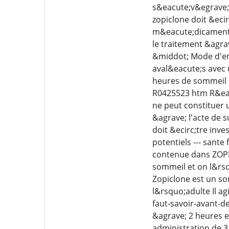
s&eacute;v&egrave;r
zopiclone doit &eci
m&eacute;dicament h
le traitement &agr
&middot; Mode d'em
aval&eacute;s avec u
heures de sommeil 
R0425523 htm R&eac
ne peut constituer 
&agrave; l'acte de 
doit &ecirc;tre inv
potentiels --- sant
contenue dans ZOPIC
sommeil et on l&rsq
Zopiclone est un so
l&rsquo;adulte Il a
faut-savoir-avant-d
&agrave; 2 heures e
administration de 3