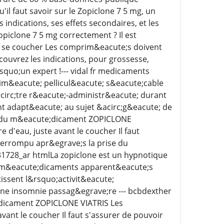
 faut savoir sur le Zopiclone 7 5 mg, un
indications, ses effets secondaires, et les
piclone 7 5 mg correctement ? Il est
de se coucher Les comprim&eacute;s doivent
ouvrez les indications, pour grossesse,
quo;un expert !--- vidal fr medicaments
&eacute; pellicul&eacute; s&eacute;cable
 &ecirc;tre r&eacute;-administr&eacute; durant
nt adapt&eacute; au sujet &acirc;g&eacute; de
ie du m&eacute;dicament ZOPICLONE
d'eau, juste avant le coucher Il faut
terrompu apr&egrave;s la prise du
1728_ar htmlLa zopiclone est un hypnotique
es m&eacute;dicaments apparent&eacute;s
issent l&rsquo;activit&eacute;
une insomnie passag&egrave;re --- bcbdexther
dicament ZOPICLONE VIATRIS Les
ant le coucher Il faut s'assurer de pouvoir