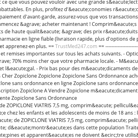
out ce que vous pouvez vouloir avec une grande s&eacute;lec
mbattables. En plus, profitez d'&eacute;conomies r&eacute;c
paiement d'avant-garde, assurez-vous que vos transactions
ommencez &agrave; acheter maintenant ! Comprim&eacute;s 
de haute qualit&eacute; &agrave; des prix r&eacute;duits. 
rmacie en ligne fiable (livraison rapide, plus d'options de
et apprenez-en plus. ==
TrustMed247.com
== -----------------
et remises importantes sur tous les achats suivants. - Opti
ave; 70% moins cher que votre pharmacie locale. - M&eacut
 l&eacute;gal. - Prix bas pour des m&eacute;dicaments de h
 Cher Zopiclone Zopiclone Zopiclone Sans Ordonnance achet
clone sans ordonnance en ligne Zopiclone sans ordonnance 
scription Zopiclone A Vendre Zopiclone m&eacute;dicament
ente Zopiclone Sans Ordonnance
n de ZOPICLONE VIATRIS 7,5 mg, comprim&eacute; pellicul&e
chez les enfants et les adolescents de moins de 18 ans : l
eacute; de ZOPICLONE VIATRIS 7,5 mg, comprim&eacute; pell
te; d&eacute;montr&eacute;es dans cette population Trait
e;pines et apparent&eacute;es ne doivent &ecirc;tre utilis&