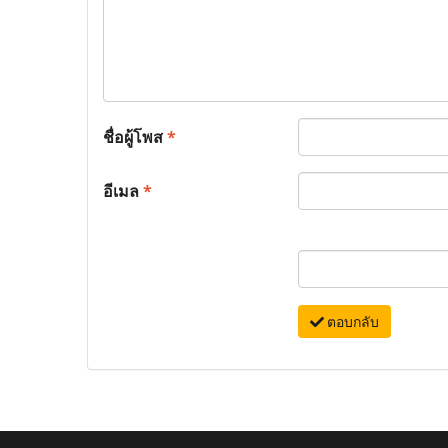
ชื่อผู้โพส
*
อีเมล
*
ตอบกลับ