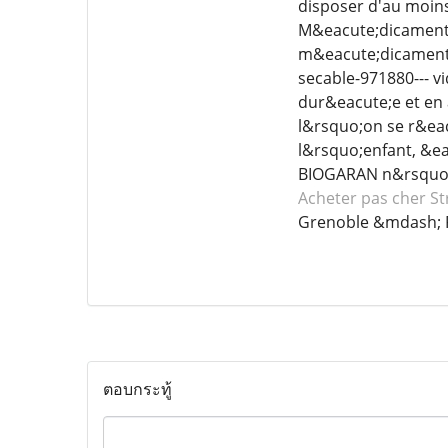
disposer d'au moin
M&eacute;dicament I
m&eacute;dicament 
secable-971880--- v
dur&eacute;e et en 
l&rsquo;on se r&eacu
l&rsquo;enfant, &e
BIOGARAN n&rsquo
Acheter pas cher St
Grenoble &mdash; 
ตอบกระทู้