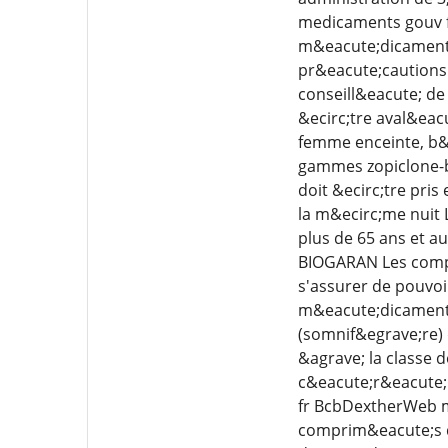
medicaments gouv fr
m&eacute;dicament ut
pr&eacute;cautions 
conseill&eacute; de
&ecirc;tre aval&eac
femme enceinte, b&e
gammes zopiclone-b
doit &ecirc;tre pris
la m&ecirc;me nuit 
plus de 65 ans et 
BIOGARAN Les compri
s'assurer de pouvoi
m&eacute;dicament 
(somnif&egrave;re) 
&agrave; la classe 
c&eacute;r&eacute;b
fr BcbDextherWeb 
comprim&eacute;s do