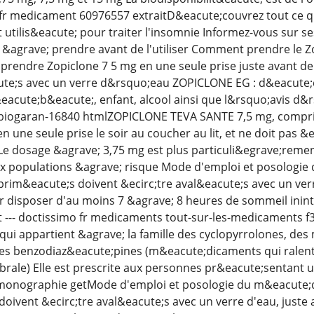
 medicament 60976557 extraitD&eacute;couvrez tout ce qu'il
ilis&eacute; pour traiter l'insomnie Informez-vous sur ses 
&agrave; prendre avant de l'utiliser Comment prendre le Zo
 prendre Zopiclone 7 5 mg en une seule prise juste avant 
ute;s avec un verre d&rsquo;eau ZOPICLONE EG : d&eacute;c
acute;b&eacute;, enfant, alcool ainsi que l&rsquo;avis d&rs
iogaran-16840 htmlZOPICLONE TEVA SANTE 7,5 mg, comprim
 en une seule prise le soir au coucher au lit, et ne doit pas
Le dosage &agrave; 3,75 mg est plus particuli&egrave;reme
aux populations &agrave; risque Mode d'emploi et posolog
m&eacute;s doivent &ecirc;tre aval&eacute;s avec un verre 
r disposer d'au moins 7 &agrave; 8 heures de sommeil inin
--- doctissimo fr medicaments tout-sur-les-medicaments f3
qui appartient &agrave; la famille des cyclopyrrolones, d
des benzodiaz&eacute;pines (m&eacute;dicaments qui ralent
rale) Elle est prescrite aux personnes pr&eacute;sentant 
monographie getMode d'emploi et posologie du m&eacute;
ivent &ecirc;tre aval&eacute;s avec un verre d'eau, juste av