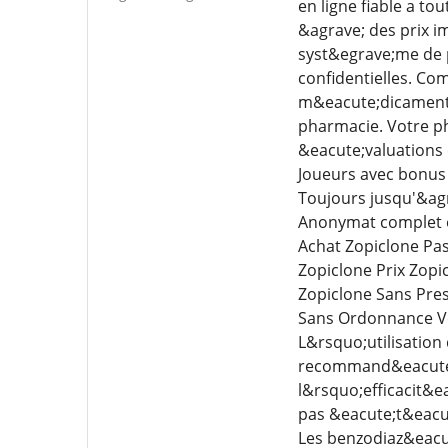
en ligne fiable a t
&agrave; des prix i
syst&egrave;me de 
confidentielles. C
m&eacute;dicaments 
pharmacie. Votre pha
&eacute;valuations 
Joueurs avec bonus 
Toujours jusqu'&agr
Anonymat complet et
Achat Zopiclone Pas
Zopiclone Prix Zopi
Zopiclone Sans Pre
Sans Ordonnance V
L&rsquo;utilisatio
recommand&eacute;e 
l&rsquo;efficacit&
pas &eacute;t&eacu
Les benzodiaz&eacut