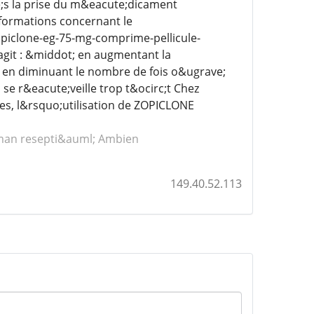
;s la prise du m&eacute;dicament
nformations concernant le
piclone-eg-75-mg-comprime-pellicule-
agit : &middot; en augmentant la
 en diminuant le nombre de fois o&ugrave;
se r&eacute;veille trop t&ocirc;t Chez
s, l&rsquo;utilisation de ZOPICLONE
man resepti&auml; Ambien
149.40.52.113