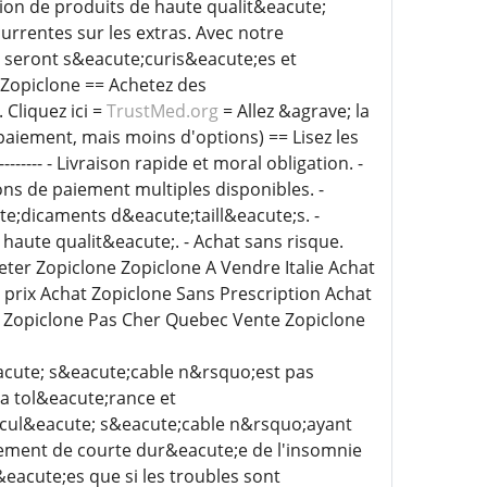
tion de produits de haute qualit&eacute;
urrentes sur les extras. Avec notre
 seront s&eacute;curis&eacute;es et
Zopiclone == Achetez des
Cliquez ici =
TrustMed.org
= Allez &agrave; la
 paiement, mais moins d'options) == Lisez les
------------ - Livraison rapide et moral obligation. -
ons de paiement multiples disponibles. -
e;dicaments d&eacute;taill&eacute;s. -
aute qualit&eacute;. - Achat sans risque.
er Zopiclone Zopiclone A Vendre Italie Achat
prix Achat Zopiclone Sans Prescription Achat
 Zopiclone Pas Cher Quebec Vente Zopiclone
acute; s&eacute;cable n&rsquo;est pas
a tol&eacute;rance et
icul&eacute; s&eacute;cable n&rsquo;ayant
ement de courte dur&eacute;e de l'insomnie
eacute;es que si les troubles sont