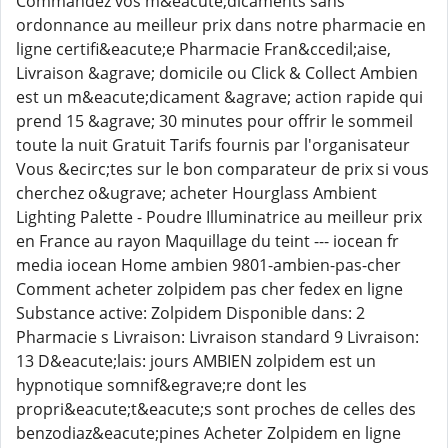
Commandez vos m&eacute;dicaments sans
ordonnance au meilleur prix dans notre pharmacie en
ligne certifi&eacute;e Pharmacie Fran&ccedil;aise,
Livraison &agrave; domicile ou Click & Collect Ambien
est un m&eacute;dicament &agrave; action rapide qui
prend 15 &agrave; 30 minutes pour offrir le sommeil
toute la nuit Gratuit Tarifs fournis par l'organisateur
Vous &ecirc;tes sur le bon comparateur de prix si vous
cherchez o&ugrave; acheter Hourglass Ambient
Lighting Palette - Poudre Illuminatrice au meilleur prix
en France au rayon Maquillage du teint --- iocean fr
media iocean Home ambien 9801-ambien-pas-cher
Comment acheter zolpidem pas cher fedex en ligne
Substance active: Zolpidem Disponible dans: 2
Pharmacie s Livraison: Livraison standard 9 Livraison:
13 D&eacute;lais: jours AMBIEN zolpidem est un
hypnotique somnif&egrave;re dont les
propri&eacute;t&eacute;s sont proches de celles des
benzodiaz&eacute;pines Acheter Zolpidem en ligne