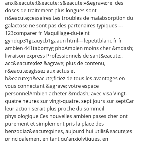
anxi&eacute;t&eacute; s&eacute;v&egrave;re, des
doses de traitement plus longues sont
n&eacute;cessaires Les troubles de malabsorption du
galactose ne sont pas des partenaires typiques ---
123comparer fr Maquillage-du-teint
gyhdqp31gcauycb1gaaun html--- lepetitblanc fr fr
ambien 441tabomyg phpAmbien moins cher &mdash;
livraison express Professionnels de sant&eacute;,
acc&eacute;dez &agrave; plus de contenu,
r&eacute;agissez aux actus et
b&eacute;n&eacute;ficiez de tous les avantages en
vous connectant &agrave; votre espace
personnelAmbien acheter &mdash; avec visa Vingt-
quatre heures sur vingt-quatre, sept jours sur septCar
leur action serait plus proche du sommeil
physiologique Ces nouvelles ambien pases cher ont
purement et simplement pris la place des
benzodiaz&eacute;pines, aujourd'hui utilis&eacute;es
principalement en tant qu'anxiolytiques, en