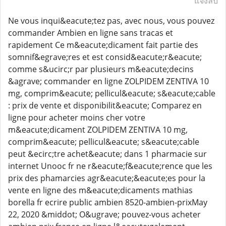
แจ้งลบ
Ne vous inqui&eacute;tez pas, avec nous, vous pouvez
commander Ambien en ligne sans tracas et
rapidement Ce m&eacute;dicament fait partie des
somnif&egrave;res et est consid&eacute;r&eacute;
comme s&ucirc;r par plusieurs m&eacute;decins
&agrave; commander en ligne ZOLPIDEM ZENTIVA 10
mg, comprim&eacute; pellicul&eacute; s&eacute;cable
: prix de vente et disponibilit&eacute; Comparez en
ligne pour acheter moins cher votre
m&eacute;dicament ZOLPIDEM ZENTIVA 10 mg,
comprim&eacute; pellicul&eacute; s&eacute;cable
peut &ecirc;tre achet&eacute; dans 1 pharmacie sur
internet Unooc fr ne r&eacute;f&eacute;rence que les
prix des phamarcies agr&eacute;&eacute;es pour la
vente en ligne des m&eacute;dicaments mathias
borella fr ecrire public ambien 8520-ambien-prixMay
22, 2020 &middot; O&ugrave; pouvez-vous acheter