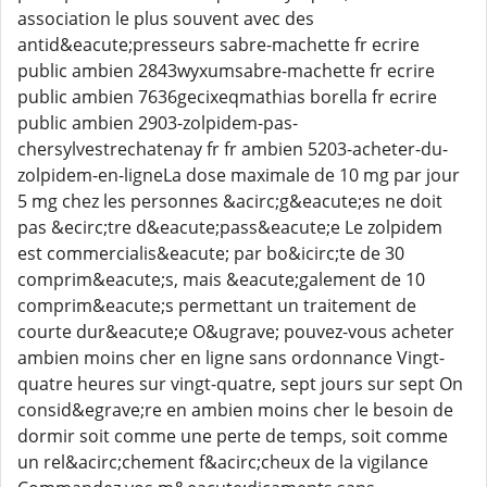
association le plus souvent avec des
antid&eacute;presseurs sabre-machette fr ecrire
public ambien 2843wyxumsabre-machette fr ecrire
public ambien 7636gecixeqmathias borella fr ecrire
public ambien 2903-zolpidem-pas-
chersylvestrechatenay fr fr ambien 5203-acheter-du-
zolpidem-en-ligneLa dose maximale de 10 mg par jour
5 mg chez les personnes &acirc;g&eacute;es ne doit
pas &ecirc;tre d&eacute;pass&eacute;e Le zolpidem
est commercialis&eacute; par bo&icirc;te de 30
comprim&eacute;s, mais &eacute;galement de 10
comprim&eacute;s permettant un traitement de
courte dur&eacute;e O&ugrave; pouvez-vous acheter
ambien moins cher en ligne sans ordonnance Vingt-
quatre heures sur vingt-quatre, sept jours sur sept On
consid&egrave;re en ambien moins cher le besoin de
dormir soit comme une perte de temps, soit comme
un rel&acirc;chement f&acirc;cheux de la vigilance