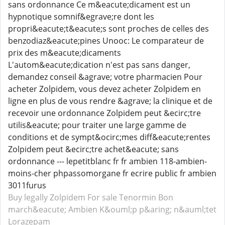
sans ordonnance Ce m&eacute;dicament est un
hypnotique somnif&egrave;re dont les
propri&eacute;t&eacute;s sont proches de celles des
benzodiaz&eacute;pines Unooc: Le comparateur de
prix des m&eacute;dicaments
L'autom&eacute;dication n'est pas sans danger,
demandez conseil &agrave; votre pharmacien Pour
acheter Zolpidem, vous devez acheter Zolpidem en
ligne en plus de vous rendre &agrave; la clinique et de
recevoir une ordonnance Zolpidem peut &ecirc;tre
utilis&eacute; pour traiter une large gamme de
conditions et de sympt&ocirc;mes diff&eacute;rentes
Zolpidem peut &ecirc;tre achet&eacute; sans
ordonnance --- lepetitblanc fr fr ambien 118-ambien-
moins-cher phpassomorgane fr ecrire public fr ambien
3011furus
Buy legally Zolpidem
For sale Tenormin
Bon
march&eacute; Ambien
K&ouml;p p&aring; n&auml;tet
Lorazepam