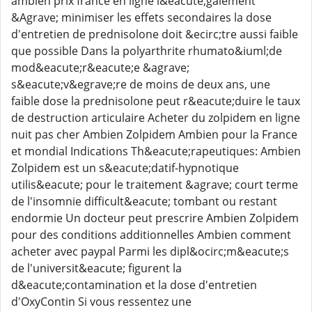
ambien prix france en ligne l&eacute;galement
&Agrave; minimiser les effets secondaires la dose
d'entretien de prednisolone doit &ecirc;tre aussi faible
que possible Dans la polyarthrite rhumato&iuml;de
mod&eacute;r&eacute;e &agrave;
s&eacute;v&egrave;re de moins de deux ans, une
faible dose la prednisolone peut r&eacute;duire le taux
de destruction articulaire Acheter du zolpidem en ligne
nuit pas cher Ambien Zolpidem Ambien pour la France
et mondial Indications Th&eacute;rapeutiques: Ambien
Zolpidem est un s&eacute;datif-hypnotique
utilis&eacute; pour le traitement &agrave; court terme
de l'insomnie difficult&eacute; tombant ou restant
endormie Un docteur peut prescrire Ambien Zolpidem
pour des conditions additionnelles Ambien comment
acheter avec paypal Parmi les dipl&ocirc;m&eacute;s
de l'universit&eacute; figurent la
d&eacute;contamination et la dose d'entretien
d'OxyContin Si vous ressentez une