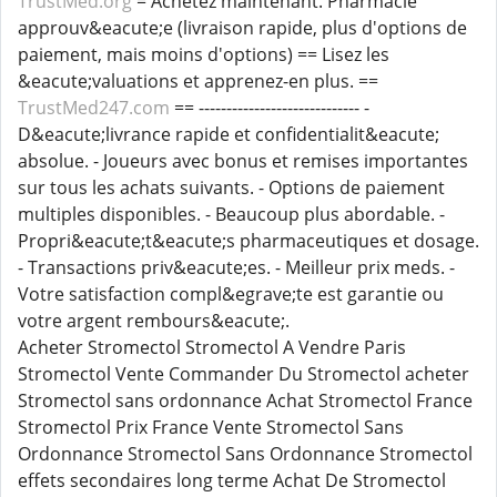
TrustMed.org
= Achetez maintenant. Pharmacie
approuv&eacute;e (livraison rapide, plus d'options de
paiement, mais moins d'options) == Lisez les
&eacute;valuations et apprenez-en plus. ==
TrustMed247.com
== ----------------------------- -
D&eacute;livrance rapide et confidentialit&eacute;
absolue. - Joueurs avec bonus et remises importantes
sur tous les achats suivants. - Options de paiement
multiples disponibles. - Beaucoup plus abordable. -
Propri&eacute;t&eacute;s pharmaceutiques et dosage.
- Transactions priv&eacute;es. - Meilleur prix meds. -
Votre satisfaction compl&egrave;te est garantie ou
votre argent rembours&eacute;.
Acheter Stromectol Stromectol A Vendre Paris
Stromectol Vente Commander Du Stromectol acheter
Stromectol sans ordonnance Achat Stromectol France
Stromectol Prix France Vente Stromectol Sans
Ordonnance Stromectol Sans Ordonnance Stromectol
effets secondaires long terme Achat De Stromectol