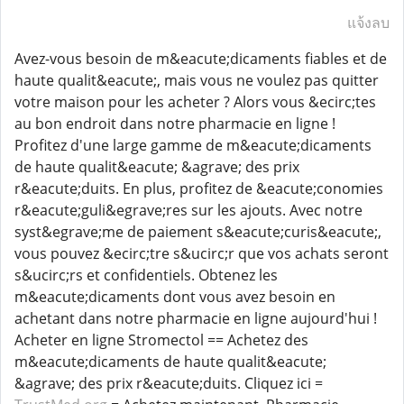
แจ้งลบ
Avez-vous besoin de m&eacute;dicaments fiables et de
haute qualit&eacute;, mais vous ne voulez pas quitter
votre maison pour les acheter ? Alors vous &ecirc;tes
au bon endroit dans notre pharmacie en ligne !
Profitez d'une large gamme de m&eacute;dicaments
de haute qualit&eacute; &agrave; des prix
r&eacute;duits. En plus, profitez de &eacute;conomies
r&eacute;guli&egrave;res sur les ajouts. Avec notre
syst&egrave;me de paiement s&eacute;curis&eacute;,
vous pouvez &ecirc;tre s&ucirc;r que vos achats seront
s&ucirc;rs et confidentiels. Obtenez les
m&eacute;dicaments dont vous avez besoin en
achetant dans notre pharmacie en ligne aujourd'hui !
Acheter en ligne Stromectol == Achetez des
m&eacute;dicaments de haute qualit&eacute;
&agrave; des prix r&eacute;duits. Cliquez ici =