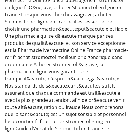
Ivermectine Online France lapaysagerie fr stromectol-
en-ligne-fr O&ugrave; acheter Stromectol en ligne en
France Lorsque vous cherchez &agrave; acheter
Stromectol en ligne en France, il est essentiel de
choisir une pharmacie r&eacute;put&eacute;e et fiable
Une pharmacie qui se d&eacute;marque par ses
produits de qualit&eacute; et son service exceptionnel
est la Pharmacie Ivermectine Online France pharmacie-
rer fr achat-stromectol-meilleur-prix-generique-sans-
ordonnance Acheter Stromectol &agrave; la
pharmacie en ligne vous garantit une
tranquillit&eacute; d'esprit in&eacute;gal&eacute;e
Nos standards de s&eacute;curit&eacute;s stricts
assurent que chaque commande est trait&eacute;e
avec la plus grande attention, afin de pr&eacute;venir
toute alt&eacute;ration ou fraude Nous comprenons
que la sant&eacute; est un sujet sensible et personnel
hellocourtier fr fr achat-de-stromectol-3-mg-en-
ligneGuide d'Achat de Stromectol en France Le