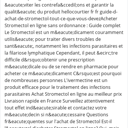
&eacute;viter les contrefa&ccedil;ons et garantir la
qualit&eacute; du produit hellocourtier fr fr guide-d-
achat-de-stromectol-tout-ce-que-vous-devezAcheter
Stromectol en ligne sans ordonnance : Guide complet
Le Stromectol est un m&eacute;dicament couramment
utilis&eacute; pour traiter divers troubles de
sant&eacute;, notamment les infections parasitaires et
la filariose lymphatique Cependant, il peut &ecirc;tre
difficile d&rsquo;obtenir une prescription
m&eacute;dicale ou de se rendre en pharmacie pour
acheter ce m&eacute;dicament C&rsquo;est pourquoi
de nombreuses personnes L'ivermectine est un
produit efficace pour le traitement des infections
parasitaires Achat Stromectol en ligne au meilleur prix
Livraison rapide en France Surveillez attentivement
tout effet ind&eacute;sirable et contactez votre
m&eacute;decin si n&eacute;cessaire Questions
fr&eacute;quentes sur l'achat de Stromectol Est-il