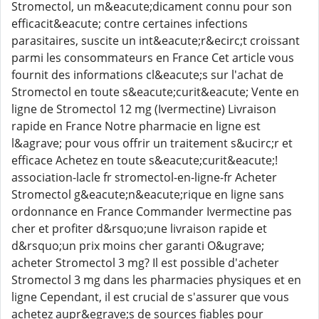
Stromectol, un m&eacute;dicament connu pour son
efficacit&eacute; contre certaines infections
parasitaires, suscite un int&eacute;r&ecirc;t croissant
parmi les consommateurs en France Cet article vous
fournit des informations cl&eacute;s sur l'achat de
Stromectol en toute s&eacute;curit&eacute; Vente en
ligne de Stromectol 12 mg (Ivermectine) Livraison
rapide en France Notre pharmacie en ligne est
l&agrave; pour vous offrir un traitement s&ucirc;r et
efficace Achetez en toute s&eacute;curit&eacute;!
association-lacle fr stromectol-en-ligne-fr Acheter
Stromectol g&eacute;n&eacute;rique en ligne sans
ordonnance en France Commander Ivermectine pas
cher et profiter d&rsquo;une livraison rapide et
d&rsquo;un prix moins cher garanti O&ugrave;
acheter Stromectol 3 mg? Il est possible d'acheter
Stromectol 3 mg dans les pharmacies physiques et en
ligne Cependant, il est crucial de s'assurer que vous
achetez aupr&egrave;s de sources fiables pour