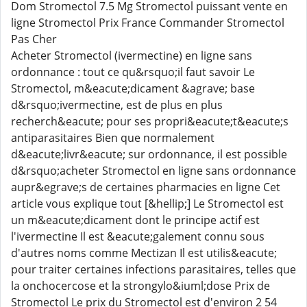
Dom Stromectol 7.5 Mg Stromectol puissant vente en
ligne Stromectol Prix France Commander Stromectol
Pas Cher
Acheter Stromectol (ivermectine) en ligne sans
ordonnance : tout ce qu&rsquo;il faut savoir Le
Stromectol, m&eacute;dicament &agrave; base
d&rsquo;ivermectine, est de plus en plus
recherch&eacute; pour ses propri&eacute;t&eacute;s
antiparasitaires Bien que normalement
d&eacute;livr&eacute; sur ordonnance, il est possible
d&rsquo;acheter Stromectol en ligne sans ordonnance
aupr&egrave;s de certaines pharmacies en ligne Cet
article vous explique tout [&hellip;] Le Stromectol est
un m&eacute;dicament dont le principe actif est
l'ivermectine Il est &eacute;galement connu sous
d'autres noms comme Mectizan Il est utilis&eacute;
pour traiter certaines infections parasitaires, telles que
la onchocercose et la strongylo&iuml;dose Prix de
Stromectol Le prix du Stromectol est d'environ 2 54