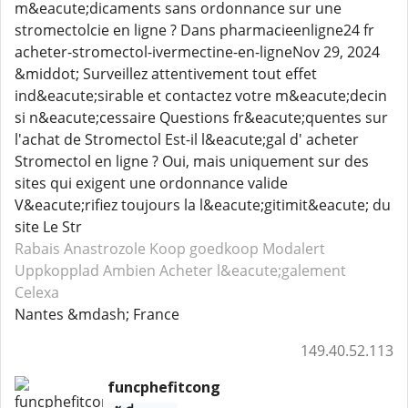
m&eacute;dicaments sans ordonnance sur une
stromectolcie en ligne ? Dans pharmacieenligne24 fr
acheter-stromectol-ivermectine-en-ligneNov 29, 2024
&middot; Surveillez attentivement tout effet
ind&eacute;sirable et contactez votre m&eacute;decin
si n&eacute;cessaire Questions fr&eacute;quentes sur
l'achat de Stromectol Est-il l&eacute;gal d' acheter
Stromectol en ligne ? Oui, mais uniquement sur des
sites qui exigent une ordonnance valide
V&eacute;rifiez toujours la l&eacute;gitimit&eacute; du
site Le Str
Rabais Anastrozole
Koop goedkoop Modalert
Uppkopplad Ambien
Acheter l&eacute;galement
Celexa
Nantes &mdash; France
149.40.52.113
funcphefitcong