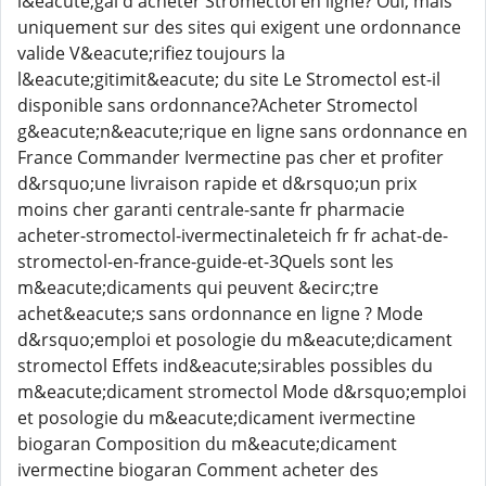
l&eacute;gal d'acheter Stromectol en ligne? Oui, mais
uniquement sur des sites qui exigent une ordonnance
valide V&eacute;rifiez toujours la
l&eacute;gitimit&eacute; du site Le Stromectol est-il
disponible sans ordonnance?Acheter Stromectol
g&eacute;n&eacute;rique en ligne sans ordonnance en
France Commander Ivermectine pas cher et profiter
d&rsquo;une livraison rapide et d&rsquo;un prix
moins cher garanti centrale-sante fr pharmacie
acheter-stromectol-ivermectinaleteich fr fr achat-de-
stromectol-en-france-guide-et-3Quels sont les
m&eacute;dicaments qui peuvent &ecirc;tre
achet&eacute;s sans ordonnance en ligne ? Mode
d&rsquo;emploi et posologie du m&eacute;dicament
stromectol Effets ind&eacute;sirables possibles du
m&eacute;dicament stromectol Mode d&rsquo;emploi
et posologie du m&eacute;dicament ivermectine
biogaran Composition du m&eacute;dicament
ivermectine biogaran Comment acheter des