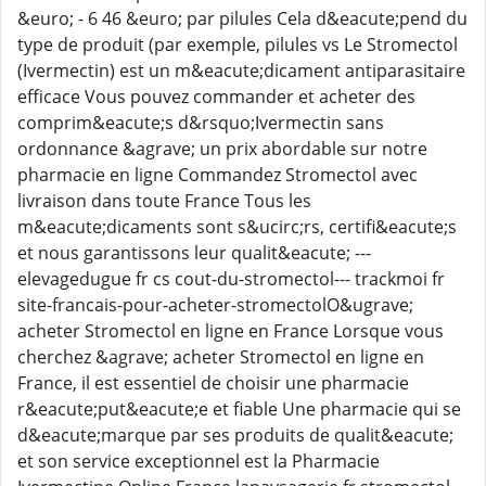
&euro; - 6 46 &euro; par pilules Cela d&eacute;pend du
type de produit (par exemple, pilules vs Le Stromectol
(Ivermectin) est un m&eacute;dicament antiparasitaire
efficace Vous pouvez commander et acheter des
comprim&eacute;s d&rsquo;Ivermectin sans
ordonnance &agrave; un prix abordable sur notre
pharmacie en ligne Commandez Stromectol avec
livraison dans toute France Tous les
m&eacute;dicaments sont s&ucirc;rs, certifi&eacute;s
et nous garantissons leur qualit&eacute; ---
elevagedugue fr cs cout-du-stromectol--- trackmoi fr
site-francais-pour-acheter-stromectolO&ugrave;
acheter Stromectol en ligne en France Lorsque vous
cherchez &agrave; acheter Stromectol en ligne en
France, il est essentiel de choisir une pharmacie
r&eacute;put&eacute;e et fiable Une pharmacie qui se
d&eacute;marque par ses produits de qualit&eacute;
et son service exceptionnel est la Pharmacie