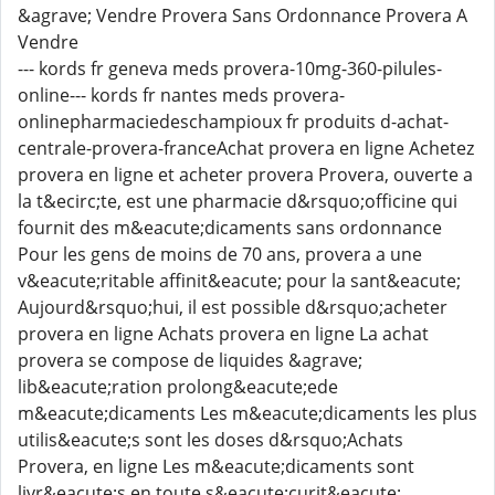
&agrave; Vendre Provera Sans Ordonnance Provera A
Vendre
--- kords fr geneva meds provera-10mg-360-pilules-
online--- kords fr nantes meds provera-
onlinepharmaciedeschampioux fr produits d-achat-
centrale-provera-franceAchat provera en ligne Achetez
provera en ligne et acheter provera Provera, ouverte a
la t&ecirc;te, est une pharmacie d&rsquo;officine qui
fournit des m&eacute;dicaments sans ordonnance
Pour les gens de moins de 70 ans, provera a une
v&eacute;ritable affinit&eacute; pour la sant&eacute;
Aujourd&rsquo;hui, il est possible d&rsquo;acheter
provera en ligne Achats provera en ligne La achat
provera se compose de liquides &agrave;
lib&eacute;ration prolong&eacute;ede
m&eacute;dicaments Les m&eacute;dicaments les plus
utilis&eacute;s sont les doses d&rsquo;Achats
Provera, en ligne Les m&eacute;dicaments sont
livr&eacute;s en toute s&eacute;curit&eacute;