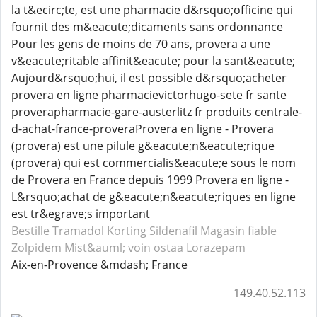
la t&ecirc;te, est une pharmacie d&rsquo;officine qui
fournit des m&eacute;dicaments sans ordonnance
Pour les gens de moins de 70 ans, provera a une
v&eacute;ritable affinit&eacute; pour la sant&eacute;
Aujourd&rsquo;hui, il est possible d&rsquo;acheter
provera en ligne pharmacievictorhugo-sete fr sante
proverapharmacie-gare-austerlitz fr produits centrale-
d-achat-france-proveraProvera en ligne - Provera
(provera) est une pilule g&eacute;n&eacute;rique
(provera) qui est commercialis&eacute;e sous le nom
de Provera en France depuis 1999 Provera en ligne -
L&rsquo;achat de g&eacute;n&eacute;riques en ligne
est tr&egrave;s important
Bestille Tramadol
Korting Sildenafil
Magasin fiable
Zolpidem
Mist&auml; voin ostaa Lorazepam
Aix-en-Provence &mdash; France
149.40.52.113