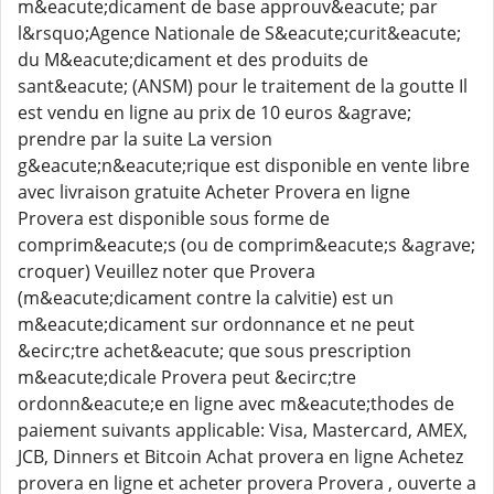
m&eacute;dicament de base approuv&eacute; par
l&rsquo;Agence Nationale de S&eacute;curit&eacute;
du M&eacute;dicament et des produits de
sant&eacute; (ANSM) pour le traitement de la goutte Il
est vendu en ligne au prix de 10 euros &agrave;
prendre par la suite La version
g&eacute;n&eacute;rique est disponible en vente libre
avec livraison gratuite Acheter Provera en ligne
Provera est disponible sous forme de
comprim&eacute;s (ou de comprim&eacute;s &agrave;
croquer) Veuillez noter que Provera
(m&eacute;dicament contre la calvitie) est un
m&eacute;dicament sur ordonnance et ne peut
&ecirc;tre achet&eacute; que sous prescription
m&eacute;dicale Provera peut &ecirc;tre
ordonn&eacute;e en ligne avec m&eacute;thodes de
paiement suivants applicable: Visa, Mastercard, AMEX,
JCB, Dinners et Bitcoin Achat provera en ligne Achetez
provera en ligne et acheter provera Provera , ouverte a