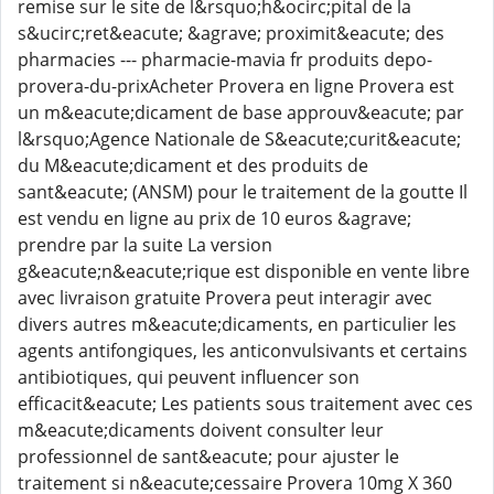
remise sur le site de l&rsquo;h&ocirc;pital de la
s&ucirc;ret&eacute; &agrave; proximit&eacute; des
pharmacies --- pharmacie-mavia fr produits depo-
provera-du-prixAcheter Provera en ligne Provera est
un m&eacute;dicament de base approuv&eacute; par
l&rsquo;Agence Nationale de S&eacute;curit&eacute;
du M&eacute;dicament et des produits de
sant&eacute; (ANSM) pour le traitement de la goutte Il
est vendu en ligne au prix de 10 euros &agrave;
prendre par la suite La version
g&eacute;n&eacute;rique est disponible en vente libre
avec livraison gratuite Provera peut interagir avec
divers autres m&eacute;dicaments, en particulier les
agents antifongiques, les anticonvulsivants et certains
antibiotiques, qui peuvent influencer son
efficacit&eacute; Les patients sous traitement avec ces
m&eacute;dicaments doivent consulter leur
professionnel de sant&eacute; pour ajuster le
traitement si n&eacute;cessaire Provera 10mg X 360