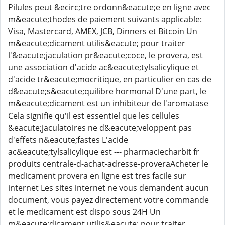
Pilules peut &ecirc;tre ordonn&eacute;e en ligne avec
m&eacute;thodes de paiement suivants applicable:
Visa, Mastercard, AMEX, JCB, Dinners et Bitcoin Un
m&eacute;dicament utilis&eacute; pour traiter
l'&eacute;jaculation pr&eacute;coce, le provera, est
une association d'acide ac&eacute;tylsalicylique et
d'acide tr&eacute;mocritique, en particulier en cas de
d&eacute;s&eacute;quilibre hormonal D'une part, le
m&eacute;dicament est un inhibiteur de l'aromatase
Cela signifie qu'il est essentiel que les cellules
&eacute;jaculatoires ne d&eacute;veloppent pas
d'effets n&eacute;fastes L'acide
ac&eacute;tylsalicylique est --- pharmaciecharbit fr
produits centrale-d-achat-adresse-proveraAcheter le
medicament provera en ligne est tres facile sur
internet Les sites internet ne vous demandent aucun
document, vous payez directement votre commande
et le medicament est dispo sous 24H Un
m&eacute;dicament utilis&eacute; pour traiter