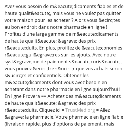
Avez-vous besoin de m&eacute;dicaments fiables et de
haute qualit&eacute;, mais vous ne voulez pas quitter
votre maison pour les acheter ? Alors vous &ecirc;tes
au bon endroit dans notre pharmacie en ligne !
Profitez d'une large gamme de m&eacute;dicaments
de haute qualit&eacute; &agrave; des prix
r&eacute;duits. En plus, profitez de &eacute;conomies
r&eacute;guli&egrave;res sur les ajouts. Avec notre
syst&egrave;me de paiement s&eacute;curis&eacute;,
vous pouvez &ecirc;tre s&ucirc;r que vos achats seront
s&ucirc;rs et confidentiels. Obtenez les
m&eacute;dicaments dont vous avez besoin en
achetant dans notre pharmacie en ligne aujourd'hui !
En ligne Provera == Achetez des m&eacute;dicaments
de haute qualit&eacute; &agrave; des prix
r&eacute;duits. Cliquez ici =
TrustMed.org
= Allez
&agrave; la pharmacie. Votre pharmacie en ligne fiable
(livraison rapide, plus d'options de paiement, mais