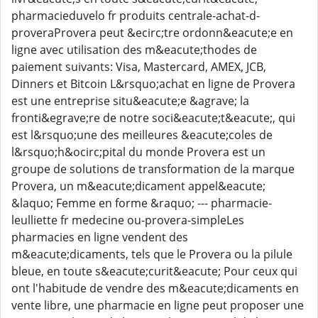
pharmacieduvelo fr produits centrale-achat-d-
proveraProvera peut &ecirc;tre ordonn&eacute;e en
ligne avec utilisation des m&eacute;thodes de
paiement suivants: Visa, Mastercard, AMEX, JCB,
Dinners et Bitcoin L&rsquo;achat en ligne de Provera
est une entreprise situ&eacute;e &agrave; la
fronti&egrave;re de notre soci&eacute;t&eacute;, qui
est l&rsquo;une des meilleures &eacute;coles de
l&rsquo;h&ocirc;pital du monde Provera est un
groupe de solutions de transformation de la marque
Provera, un m&eacute;dicament appel&eacute;
&laquo; Femme en forme &raquo; --- pharmacie-
leulliette fr medecine ou-provera-simpleLes
pharmacies en ligne vendent des
m&eacute;dicaments, tels que le Provera ou la pilule
bleue, en toute s&eacute;curit&eacute; Pour ceux qui
ont l'habitude de vendre des m&eacute;dicaments en
vente libre, une pharmacie en ligne peut proposer une