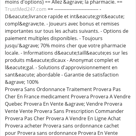
moins d'options) == Allez &agrave; la pharmacie. ==
TrustMed247.com
== ----------------------------- -
D&eacute;livrance rapide et int&eacute;grit&eacute;
compl&egrave;te. - Joueurs avec bonus et remises
importantes sur tous les achats suivants. - Options de
paiement multiples disponibles. - Toujours
jusqu'&agrave; 70% moins cher que votre pharmacie
locale. - Informations d&eacute;taill&eacute;es sur les
produits m&eacute;dicaux - Anonymat complet et
l&eacute;gal. - Solutions d'approvisionnement en
sant&eacute; abordable - Garantie de satisfaction
&agrave; 100%
Provera Sans Ordonnance Traitement Provera Pas
Cher En France medicament Provera Provera A Vendre
Quebec Provera En Vente &agrave; Vendre Provera
Vente Vente Provera Sans Prescription Commander
Provera Pas Cher Provera A Vendre En Ligne Achat
Provera acheter Provera sans ordonnance cachet
pour Provera sans ordonnance Provera En Vente