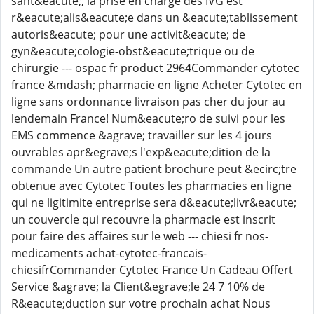
sant&eacute;, la prise en charge des IVG est
r&eacute;alis&eacute;e dans un &eacute;tablissement
autoris&eacute; pour une activit&eacute; de
gyn&eacute;cologie-obst&eacute;trique ou de
chirurgie --- ospac fr product 2964Commander cytotec
france &mdash; pharmacie en ligne Acheter Cytotec en
ligne sans ordonnance livraison pas cher du jour au
lendemain France! Num&eacute;ro de suivi pour les
EMS commence &agrave; travailler sur les 4 jours
ouvrables apr&egrave;s l'exp&eacute;dition de la
commande Un autre patient brochure peut &ecirc;tre
obtenue avec Cytotec Toutes les pharmacies en ligne
qui ne ligitimite entreprise sera d&eacute;livr&eacute;
un couvercle qui recouvre la pharmacie est inscrit
pour faire des affaires sur le web --- chiesi fr nos-
medicaments achat-cytotec-francais-
chiesifrCommander Cytotec France Un Cadeau Offert
Service &agrave; la Client&egrave;le 24 7 10% de
R&eacute;duction sur votre prochain achat Nous