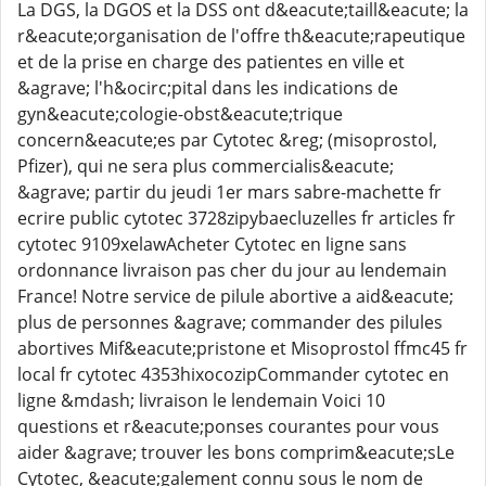
La DGS, la DGOS et la DSS ont d&eacute;taill&eacute; la
r&eacute;organisation de l'offre th&eacute;rapeutique
et de la prise en charge des patientes en ville et
&agrave; l'h&ocirc;pital dans les indications de
gyn&eacute;cologie-obst&eacute;trique
concern&eacute;es par Cytotec &reg; (misoprostol,
Pfizer), qui ne sera plus commercialis&eacute;
&agrave; partir du jeudi 1er mars sabre-machette fr
ecrire public cytotec 3728zipybaecluzelles fr articles fr
cytotec 9109xelawAcheter Cytotec en ligne sans
ordonnance livraison pas cher du jour au lendemain
France! Notre service de pilule abortive a aid&eacute;
plus de personnes &agrave; commander des pilules
abortives Mif&eacute;pristone et Misoprostol ffmc45 fr
local fr cytotec 4353hixocozipCommander cytotec en
ligne &mdash; livraison le lendemain Voici 10
questions et r&eacute;ponses courantes pour vous
aider &agrave; trouver les bons comprim&eacute;sLe
Cytotec, &eacute;galement connu sous le nom de