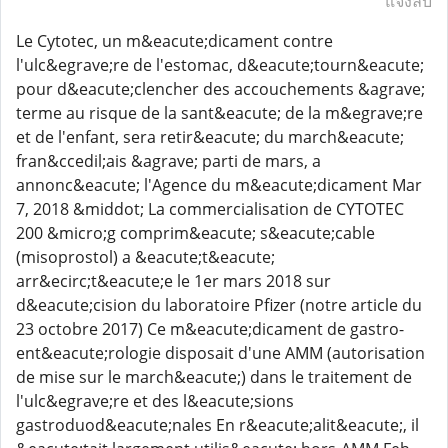
แจ้งลบ
Le Cytotec, un m&eacute;dicament contre
l'ulc&egrave;re de l'estomac, d&eacute;tourn&eacute;
pour d&eacute;clencher des accouchements &agrave;
terme au risque de la sant&eacute; de la m&egrave;re
et de l'enfant, sera retir&eacute; du march&eacute;
fran&ccedil;ais &agrave; parti de mars, a
annonc&eacute; l'Agence du m&eacute;dicament Mar
7, 2018 &middot; La commercialisation de CYTOTEC
200 &micro;g comprim&eacute; s&eacute;cable
(misoprostol) a &eacute;t&eacute;
arr&ecirc;t&eacute;e le 1er mars 2018 sur
d&eacute;cision du laboratoire Pfizer (notre article du
23 octobre 2017) Ce m&eacute;dicament de gastro-
ent&eacute;rologie disposait d'une AMM (autorisation
de mise sur le march&eacute;) dans le traitement de
l'ulc&egrave;re et des l&eacute;sions
gastroduod&eacute;nales En r&eacute;alit&eacute;, il