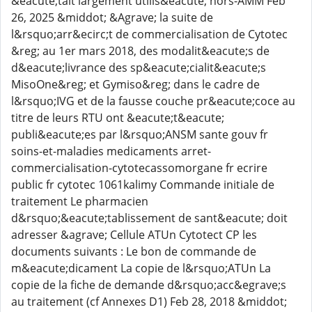
&eacute;tait largement utilis&eacute; hors-AMM Feb
26, 2025 &middot; &Agrave; la suite de
l&rsquo;arr&ecirc;t de commercialisation de Cytotec
&reg; au 1er mars 2018, des modalit&eacute;s de
d&eacute;livrance des sp&eacute;cialit&eacute;s
MisoOne&reg; et Gymiso&reg; dans le cadre de
l&rsquo;IVG et de la fausse couche pr&eacute;coce au
titre de leurs RTU ont &eacute;t&eacute;
publi&eacute;es par l&rsquo;ANSM sante gouv fr
soins-et-maladies medicaments arret-
commercialisation-cytotecassomorgane fr ecrire
public fr cytotec 1061kalimy Commande initiale de
traitement Le pharmacien
d&rsquo;&eacute;tablissement de sant&eacute; doit
adresser &agrave; Cellule ATUn Cytotect CP les
documents suivants : Le bon de commande de
m&eacute;dicament La copie de l&rsquo;ATUn La
copie de la fiche de demande d&rsquo;acc&egrave;s
au traitement (cf Annexes D1) Feb 28, 2018 &middot;