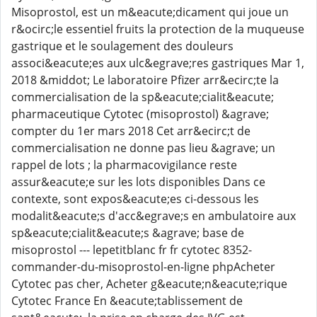
Misoprostol, est un m&eacute;dicament qui joue un
r&ocirc;le essentiel fruits la protection de la muqueuse
gastrique et le soulagement des douleurs
associ&eacute;es aux ulc&egrave;res gastriques Mar 1,
2018 &middot; Le laboratoire Pfizer arr&ecirc;te la
commercialisation de la sp&eacute;cialit&eacute;
pharmaceutique Cytotec (misoprostol) &agrave;
compter du 1er mars 2018 Cet arr&ecirc;t de
commercialisation ne donne pas lieu &agrave; un
rappel de lots ; la pharmacovigilance reste
assur&eacute;e sur les lots disponibles Dans ce
contexte, sont expos&eacute;es ci-dessous les
modalit&eacute;s d'acc&egrave;s en ambulatoire aux
sp&eacute;cialit&eacute;s &agrave; base de
misoprostol --- lepetitblanc fr fr cytotec 8352-
commander-du-misoprostol-en-ligne phpAcheter
Cytotec pas cher, Acheter g&eacute;n&eacute;rique
Cytotec France En &eacute;tablissement de