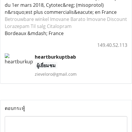
du 1er mars 2018, Cytotec&reg; (misoprotol)
n&rsquo;est plus commercialis&eacute; en France
Betrouwbare winkel Imovane
Barato Imovane
Discount
Lorazepam
Til salg Citalopram
Bordeaux &mdash; France
149.40.52.113
heartburkuptbab
ผู้เยี่ยมชม
zieveloro@gmail.com
ตอบกระทู้