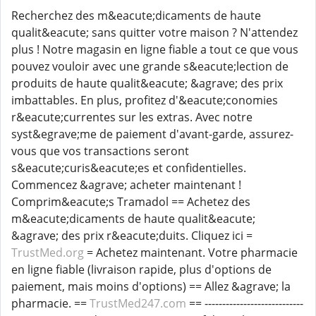
Recherchez des m&eacute;dicaments de haute
qualit&eacute; sans quitter votre maison ? N'attendez
plus ! Notre magasin en ligne fiable a tout ce que vous
pouvez vouloir avec une grande s&eacute;lection de
produits de haute qualit&eacute; &agrave; des prix
imbattables. En plus, profitez d'&eacute;conomies
r&eacute;currentes sur les extras. Avec notre
syst&egrave;me de paiement d'avant-garde, assurez-
vous que vos transactions seront
s&eacute;curis&eacute;es et confidentielles.
Commencez &agrave; acheter maintenant !
Comprim&eacute;s Tramadol == Achetez des
m&eacute;dicaments de haute qualit&eacute;
&agrave; des prix r&eacute;duits. Cliquez ici =
TrustMed.org
= Achetez maintenant. Votre pharmacie
en ligne fiable (livraison rapide, plus d'options de
paiement, mais moins d'options) == Allez &agrave; la
pharmacie. ==
TrustMed247.com
== ----------------------------