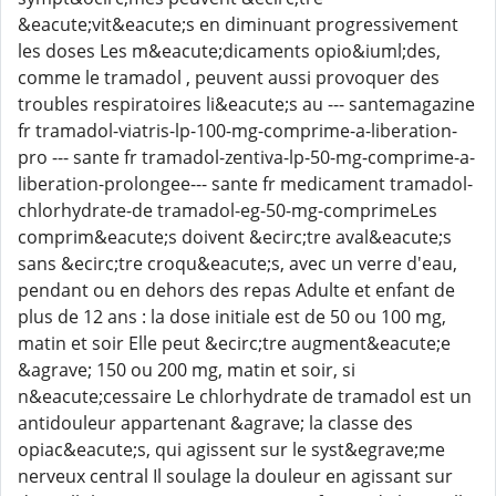
&eacute;vit&eacute;s en diminuant progressivement
les doses Les m&eacute;dicaments opio&iuml;des,
comme le tramadol , peuvent aussi provoquer des
troubles respiratoires li&eacute;s au --- santemagazine
fr tramadol-viatris-lp-100-mg-comprime-a-liberation-
pro --- sante fr tramadol-zentiva-lp-50-mg-comprime-a-
liberation-prolongee--- sante fr medicament tramadol-
chlorhydrate-de tramadol-eg-50-mg-comprimeLes
comprim&eacute;s doivent &ecirc;tre aval&eacute;s
sans &ecirc;tre croqu&eacute;s, avec un verre d'eau,
pendant ou en dehors des repas Adulte et enfant de
plus de 12 ans : la dose initiale est de 50 ou 100 mg,
matin et soir Elle peut &ecirc;tre augment&eacute;e
&agrave; 150 ou 200 mg, matin et soir, si
n&eacute;cessaire Le chlorhydrate de tramadol est un
antidouleur appartenant &agrave; la classe des
opiac&eacute;s, qui agissent sur le syst&egrave;me
nerveux central Il soulage la douleur en agissant sur