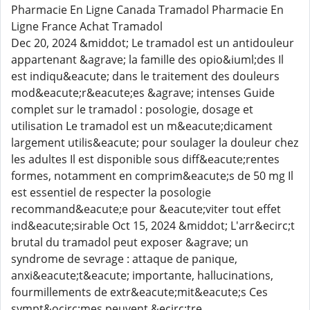
Pharmacie En Ligne Canada Tramadol Pharmacie En
Ligne France Achat Tramadol
Dec 20, 2024 &middot; Le tramadol est un antidouleur
appartenant &agrave; la famille des opio&iuml;des Il
est indiqu&eacute; dans le traitement des douleurs
mod&eacute;r&eacute;es &agrave; intenses Guide
complet sur le tramadol : posologie, dosage et
utilisation Le tramadol est un m&eacute;dicament
largement utilis&eacute; pour soulager la douleur chez
les adultes Il est disponible sous diff&eacute;rentes
formes, notamment en comprim&eacute;s de 50 mg Il
est essentiel de respecter la posologie
recommand&eacute;e pour &eacute;viter tout effet
ind&eacute;sirable Oct 15, 2024 &middot; L'arr&ecirc;t
brutal du tramadol peut exposer &agrave; un
syndrome de sevrage : attaque de panique,
anxi&eacute;t&eacute; importante, hallucinations,
fourmillements de extr&eacute;mit&eacute;s Ces
sympt&ocirc;mes peuvent &ecirc;tre