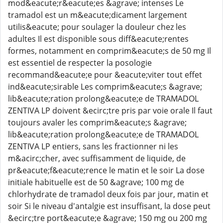
mod&eacute;r&eacute;es &agrave; intenses Le
tramadol est un m&eacute;dicament largement
utilis&eacute; pour soulager la douleur chez les
adultes Il est disponible sous diff&eacute;rentes
formes, notamment en comprim&eacute;s de 50 mg Il
est essentiel de respecter la posologie
recommand&eacute;e pour &eacute;viter tout effet
ind&eacute;sirable Les comprim&eacute;s &agrave;
lib&eacute;ration prolong&eacute;e de TRAMADOL
ZENTIVA LP doivent &ecirc;tre pris par voie orale Il faut
toujours avaler les comprim&eacute;s &agrave;
lib&eacute;ration prolong&eacute;e de TRAMADOL
ZENTIVA LP entiers, sans les fractionner ni les
m&acirc;cher, avec suffisamment de liquide, de
pr&eacute;f&eacute;rence le matin et le soir La dose
initiale habituelle est de 50 &agrave; 100 mg de
chlorhydrate de tramadol deux fois par jour, matin et
soir Si le niveau d'antalgie est insuffisant, la dose peut
&ecirc;tre port&eacute;e &agrave; 150 mg ou 200 mg