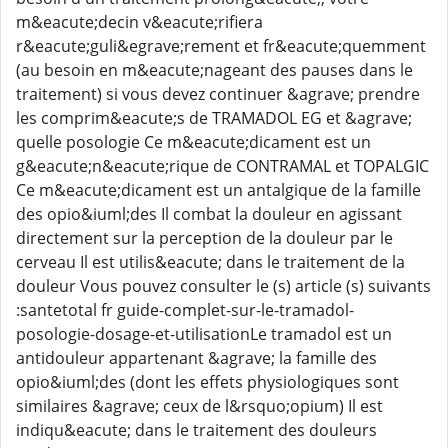
m&eacute;decin v&eacute;rifiera
r&eacute;guli&egrave;rement et fr&eacute;quemment
(au besoin en m&eacute;nageant des pauses dans le
traitement) si vous devez continuer &agrave; prendre
les comprim&eacute;s de TRAMADOL EG et &agrave;
quelle posologie Ce m&eacute;dicament est un
g&eacute;n&eacute;rique de CONTRAMAL et TOPALGIC
Ce m&eacute;dicament est un antalgique de la famille
des opio&iuml;des Il combat la douleur en agissant
directement sur la perception de la douleur par le
cerveau Il est utilis&eacute; dans le traitement de la
douleur Vous pouvez consulter le (s) article (s) suivants
:santetotal fr guide-complet-sur-le-tramadol-
posologie-dosage-et-utilisationLe tramadol est un
antidouleur appartenant &agrave; la famille des
opio&iuml;des (dont les effets physiologiques sont
similaires &agrave; ceux de l&rsquo;opium) Il est
indiqu&eacute; dans le traitement des douleurs