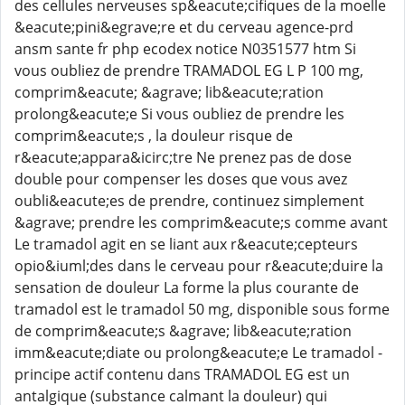
des cellules nerveuses sp&eacute;cifiques de la moelle
&eacute;pini&egrave;re et du cerveau agence-prd
ansm sante fr php ecodex notice N0351577 htm Si
vous oubliez de prendre TRAMADOL EG L P 100 mg,
comprim&eacute; &agrave; lib&eacute;ration
prolong&eacute;e Si vous oubliez de prendre les
comprim&eacute;s , la douleur risque de
r&eacute;appara&icirc;tre Ne prenez pas de dose
double pour compenser les doses que vous avez
oubli&eacute;es de prendre, continuez simplement
&agrave; prendre les comprim&eacute;s comme avant
Le tramadol agit en se liant aux r&eacute;cepteurs
opio&iuml;des dans le cerveau pour r&eacute;duire la
sensation de douleur La forme la plus courante de
tramadol est le tramadol 50 mg, disponible sous forme
de comprim&eacute;s &agrave; lib&eacute;ration
imm&eacute;diate ou prolong&eacute;e Le tramadol -
principe actif contenu dans TRAMADOL EG est un
antalgique (substance calmant la douleur) qui