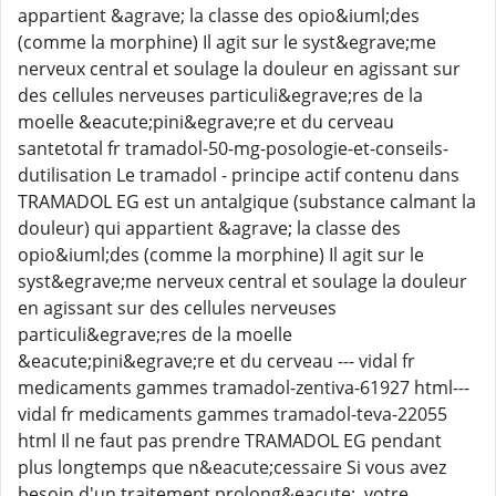
appartient &agrave; la classe des opio&iuml;des
(comme la morphine) Il agit sur le syst&egrave;me
nerveux central et soulage la douleur en agissant sur
des cellules nerveuses particuli&egrave;res de la
moelle &eacute;pini&egrave;re et du cerveau
santetotal fr tramadol-50-mg-posologie-et-conseils-
dutilisation Le tramadol - principe actif contenu dans
TRAMADOL EG est un antalgique (substance calmant la
douleur) qui appartient &agrave; la classe des
opio&iuml;des (comme la morphine) Il agit sur le
syst&egrave;me nerveux central et soulage la douleur
en agissant sur des cellules nerveuses
particuli&egrave;res de la moelle
&eacute;pini&egrave;re et du cerveau --- vidal fr
medicaments gammes tramadol-zentiva-61927 html---
vidal fr medicaments gammes tramadol-teva-22055
html Il ne faut pas prendre TRAMADOL EG pendant
plus longtemps que n&eacute;cessaire Si vous avez
besoin d'un traitement prolong&eacute;, votre