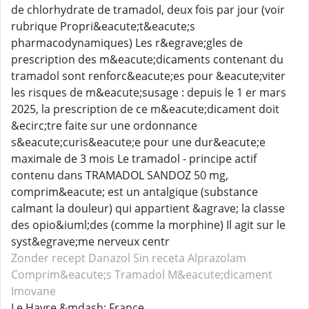
de chlorhydrate de tramadol, deux fois par jour (voir
rubrique Propri&eacute;t&eacute;s
pharmacodynamiques) Les r&egrave;gles de
prescription des m&eacute;dicaments contenant du
tramadol sont renforc&eacute;es pour &eacute;viter
les risques de m&eacute;susage : depuis le 1 er mars
2025, la prescription de ce m&eacute;dicament doit
&ecirc;tre faite sur une ordonnance
s&eacute;curis&eacute;e pour une dur&eacute;e
maximale de 3 mois Le tramadol - principe actif
contenu dans TRAMADOL SANDOZ 50 mg,
comprim&eacute; est un antalgique (substance
calmant la douleur) qui appartient &agrave; la classe
des opio&iuml;des (comme la morphine) Il agit sur le
syst&egrave;me nerveux centr
Zonder recept Danazol
Sin receta Alprazolam
Comprim&eacute;s Tramadol
M&eacute;dicament
Imovane
Le Havre &mdash; France