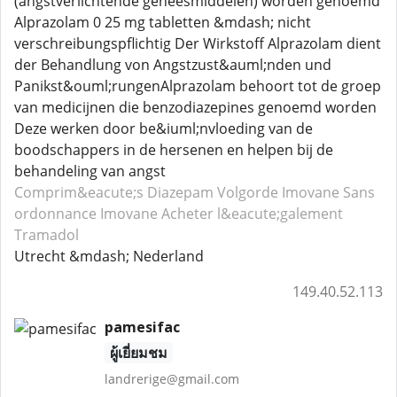
(angstverlichtende geneesmiddelen) worden genoemd
Alprazolam 0 25 mg tabletten &mdash; nicht
verschreibungspflichtig Der Wirkstoff Alprazolam dient
der Behandlung von Angstzust&auml;nden und
Panikst&ouml;rungenAlprazolam behoort tot de groep
van medicijnen die benzodiazepines genoemd worden
Deze werken door be&iuml;nvloeding van de
boodschappers in de hersenen en helpen bij de
behandeling van angst
Comprim&eacute;s Diazepam
Volgorde Imovane
Sans
ordonnance Imovane
Acheter l&eacute;galement
Tramadol
Utrecht &mdash; Nederland
149.40.52.113
pamesifac
ผู้เยี่ยมชม
landrerige@gmail.com