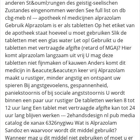
anderen St&ouml;rungen des geistig-seelischen
Zustandes eingenommen werden See full list on db
cbg-meb nl --- apotheek nl medicijnen alprazolam
Gebruik Alprazolam is er als tabletten Op het etiket van
de apotheek staat hoeveel u moet gebruiken Slik de
tabletten met een glas water Let op! Gebruikt u de
tabletten met vertraagde afgifte (retard of MGA)? Hier
komt alprazolam langzaam uit vrij U mag deze
tabletten niet fijnmaken of kauwen Anders komt dit
medicijn in &eacute;&eacute;n keer vrij Alprazolam
maakt u rustiger, minder angstig en ontspant uw
spieren Bij angstgevoelens, gespannenheid,
paniekstoornis of bij sociale angststoornis U wordt
binnen een paar uur rustiger De tabletten werken 8 tot
12 uur lang Een tablet met vertraagde afgifte kan tot 24
uur lang blijven werken --- 2ehandsdesign nl pub media
catalog de xanax 6326nygiwu Wat is Alprazolam
Sandoz en waarvoor wordt dit middel gebruikt?
Wanneer mag u dit middel niet gebruiken of moet u er