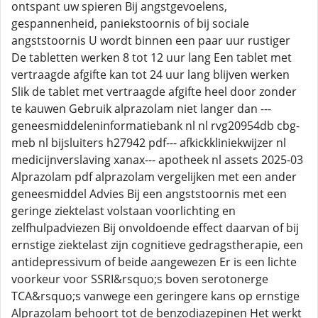
ontspant uw spieren Bij angstgevoelens,
gespannenheid, paniekstoornis of bij sociale
angststoornis U wordt binnen een paar uur rustiger
De tabletten werken 8 tot 12 uur lang Een tablet met
vertraagde afgifte kan tot 24 uur lang blijven werken
Slik de tablet met vertraagde afgifte heel door zonder
te kauwen Gebruik alprazolam niet langer dan ---
geneesmiddeleninformatiebank nl nl rvg20954db cbg-
meb nl bijsluiters h27942 pdf--- afkickkliniekwijzer nl
medicijnverslaving xanax--- apotheek nl assets 2025-03
Alprazolam pdf alprazolam vergelijken met een ander
geneesmiddel Advies Bij een angststoornis met een
geringe ziektelast volstaan voorlichting en
zelfhulpadviezen Bij onvoldoende effect daarvan of bij
ernstige ziektelast zijn cognitieve gedragstherapie, een
antidepressivum of beide aangewezen Er is een lichte
voorkeur voor SSRI&rsquo;s boven serotonerge
TCA&rsquo;s vanwege een geringere kans op ernstige
Alprazolam behoort tot de benzodiazepinen Het werkt