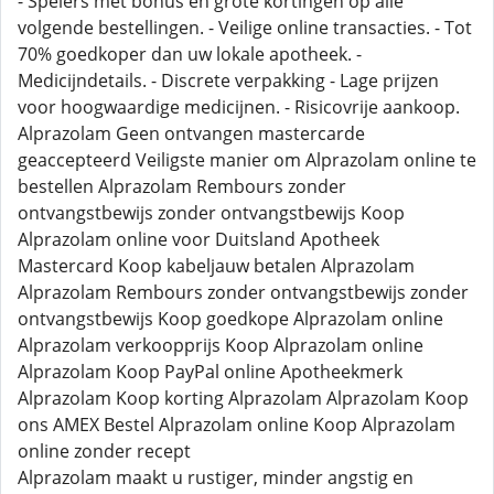
- Spelers met bonus en grote kortingen op alle
volgende bestellingen. - Veilige online transacties. - Tot
70% goedkoper dan uw lokale apotheek. -
Medicijndetails. - Discrete verpakking - Lage prijzen
voor hoogwaardige medicijnen. - Risicovrije aankoop.
Alprazolam Geen ontvangen mastercarde
geaccepteerd Veiligste manier om Alprazolam online te
bestellen Alprazolam Rembours zonder
ontvangstbewijs zonder ontvangstbewijs Koop
Alprazolam online voor Duitsland Apotheek
Mastercard Koop kabeljauw betalen Alprazolam
Alprazolam Rembours zonder ontvangstbewijs zonder
ontvangstbewijs Koop goedkope Alprazolam online
Alprazolam verkoopprijs Koop Alprazolam online
Alprazolam Koop PayPal online Apotheekmerk
Alprazolam Koop korting Alprazolam Alprazolam Koop
ons AMEX Bestel Alprazolam online Koop Alprazolam
online zonder recept
Alprazolam maakt u rustiger, minder angstig en