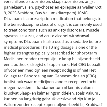
verschillende stoornissen, slaapstoornissen, angst-
paniekaanvallen, psychoses en epilepsie aanvallen Oct
9, 2025 &middot; Buy Valium (diazepam) 10MG
Diazepam is a prescription medication that belongs to
the benzodiazepine class of drugs It is commonly used
to treat conditions such as anxiety disorders, muscle
spasms, seizures, and acute alcohol withdrawal
symptoms Diazepam is also used as a sedative before
medical procedures The 10 mg dosage is one of the
higher strengths typically prescribed for short-term
Medicijnen zonder recept zijn te koop bij bijvoorbeeld
een apotheek, drogist of supermarkt Het CBG bepaalt
of voor een medicijn een recept nodig is of niet Het
College ter Beoordeling van Geneesmiddelen (CBG)
beslist ook waar medicijnen zonder recept verkocht
mogen worden --- fundamentum nl kennis valium-
kruidvat Slaap- en kalmeringsmiddelen, zoals Valium ,
kunnen na langdurig gebruik verslavend zijn Kun je
Valium zonder recept kopen, bijvoorbeeld bij Kruidvat?