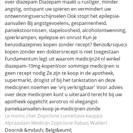
over diazepam Diazepam maakt u rustiger, minder
angstig, ontspant uw spieren en vermindert uw
ontwenningsverschijnselen Ook stopt het epilepsie-
aanvallen Bij angstgevoelens, gespannenheid,
paniekstoornissen, slapeloosheid, alcoholontwenning,
spierkrampen, epilepsie en onrust Kun je
benzodiazepines kopen zonder recept? Benzo&rsquo;s
kopen zonder een doktersrecept is niet toegestaan
Fundamentum legt uit waarom medicijn24 nl winkel
diazepam-10mg-kopenVoor sommige medicijnen is
geen recept nodig Ze zijn te koop in de apotheek,
supermarkt, drogist of bij het tankstation en deze
medicijnen noemen we 'vrij verkrijgbaar' Voor advies
over deze medicijnen kunt u uiteraard terecht bij uw
apotheek opgelicht avrotros nl vliegangst-
paniekaanvallen-koop-je-medicijnen-zonde
Le moins cher Zopiclone
Luotettava kauppa
Alprazolam
Medicijn Zopiclone
Rabais Waklert
Doornik &mdash; Belgi&euml;