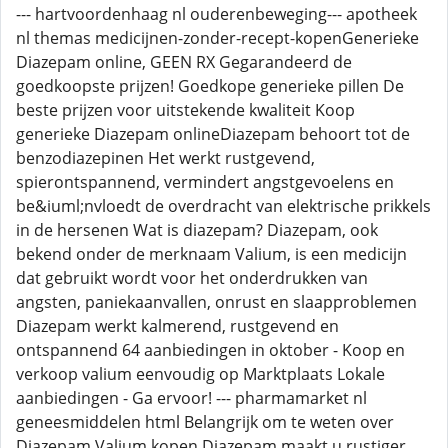
--- hartvoordenhaag nl ouderenbeweging--- apotheek
nl themas medicijnen-zonder-recept-kopenGenerieke
Diazepam online, GEEN RX Gegarandeerd de
goedkoopste prijzen! Goedkope generieke pillen De
beste prijzen voor uitstekende kwaliteit Koop
generieke Diazepam onlineDiazepam behoort tot de
benzodiazepinen Het werkt rustgevend,
spierontspannend, vermindert angstgevoelens en
be&iuml;nvloedt de overdracht van elektrische prikkels
in de hersenen Wat is diazepam? Diazepam, ook
bekend onder de merknaam Valium, is een medicijn
dat gebruikt wordt voor het onderdrukken van
angsten, paniekaanvallen, onrust en slaapproblemen
Diazepam werkt kalmerend, rustgevend en
ontspannend 64 aanbiedingen in oktober - Koop en
verkoop valium eenvoudig op Marktplaats Lokale
aanbiedingen - Ga ervoor! --- pharmamarket nl
geneesmiddelen html Belangrijk om te weten over
Diazepam Valium kopen Diazepam maakt u rustiger,