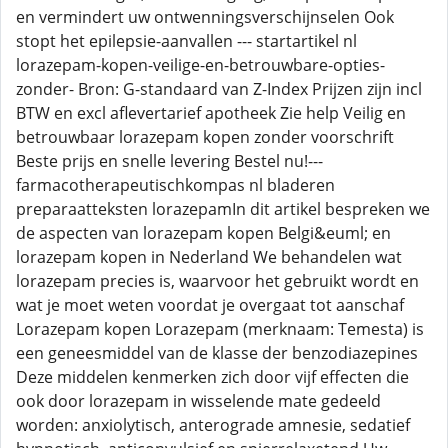
en vermindert uw ontwenningsverschijnselen Ook
stopt het epilepsie-aanvallen --- startartikel nl
lorazepam-kopen-veilige-en-betrouwbare-opties-
zonder- Bron: G-standaard van Z-Index Prijzen zijn incl
BTW en excl aflevertarief apotheek Zie help Veilig en
betrouwbaar lorazepam kopen zonder voorschrift
Beste prijs en snelle levering Bestel nu!---
farmacotherapeutischkompas nl bladeren
preparaatteksten lorazepamIn dit artikel bespreken we
de aspecten van lorazepam kopen Belgi&euml; en
lorazepam kopen in Nederland We behandelen wat
lorazepam precies is, waarvoor het gebruikt wordt en
wat je moet weten voordat je overgaat tot aanschaf
Lorazepam kopen Lorazepam (merknaam: Temesta) is
een geneesmiddel van de klasse der benzodiazepines
Deze middelen kenmerken zich door vijf effecten die
ook door lorazepam in wisselende mate gedeeld
worden: anxiolytisch, anterograde amnesie, sedatief