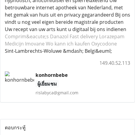
hypnotisch, anticonvulsief en spierrelaxetend Uw
betrouwbare internet apotheek van Nederland, met
het gemak van huis uit en privacy gegarandeerd Bij ons
vindt u nog veel eigen bereide magistrale producten
Uw recept van uw arts kunt u digitaal bij ons indienen
Comprim&eacute;s Danazol
Fast delivery Lorazepam
Medicijn Imovane
Wo kann ich kaufen Oxycodone
Sint-Lambrechts-Woluwe &mdash; Belgi&euml;
149.40.52.113
konhornbebe
ผู้เยี่ยมชม
rislabyca@gmail.com
ตอบกระทู้