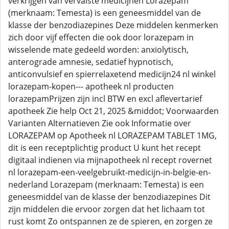
verkrijgen van vervalste medicijnen Lorazepam
(merknaam: Temesta) is een geneesmiddel van de
klasse der benzodiazepines Deze middelen kenmerken
zich door vijf effecten die ook door lorazepam in
wisselende mate gedeeld worden: anxiolytisch,
anterograde amnesie, sedatief hypnotisch,
anticonvulsief en spierrelaxetend medicijn24 nl winkel
lorazepam-kopen--- apotheek nl producten
lorazepamPrijzen zijn incl BTW en excl aflevertarief
apotheek Zie help Oct 21, 2025 &middot; Voorwaarden
Varianten Alternatieven Zie ook Informatie over
LORAZEPAM op Apotheek nl LORAZEPAM TABLET 1MG,
dit is een receptplichtig product U kunt het recept
digitaal indienen via mijnapotheek nl recept rovernet
nl lorazepam-een-veelgebruikt-medicijn-in-belgie-en-
nederland Lorazepam (merknaam: Temesta) is een
geneesmiddel van de klasse der benzodiazepines Dit
zijn middelen die ervoor zorgen dat het lichaam tot
rust komt Zo ontspannen ze de spieren, en zorgen ze