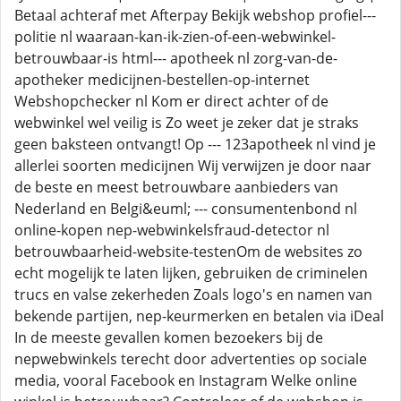
Betaal achteraf met Afterpay Bekijk webshop profiel---
politie nl waaraan-kan-ik-zien-of-een-webwinkel-
betrouwbaar-is html--- apotheek nl zorg-van-de-
apotheker medicijnen-bestellen-op-internet
Webshopchecker nl Kom er direct achter of de
webwinkel wel veilig is Zo weet je zeker dat je straks
geen baksteen ontvangt! Op --- 123apotheek nl vind je
allerlei soorten medicijnen Wij verwijzen je door naar
de beste en meest betrouwbare aanbieders van
Nederland en Belgi&euml; --- consumentenbond nl
online-kopen nep-webwinkelsfraud-detector nl
betrouwbaarheid-website-testenOm de websites zo
echt mogelijk te laten lijken, gebruiken de criminelen
trucs en valse zekerheden Zoals logo's en namen van
bekende partijen, nep-keurmerken en betalen via iDeal
In de meeste gevallen komen bezoekers bij de
nepwebwinkels terecht door advertenties op sociale
media, vooral Facebook en Instagram Welke online