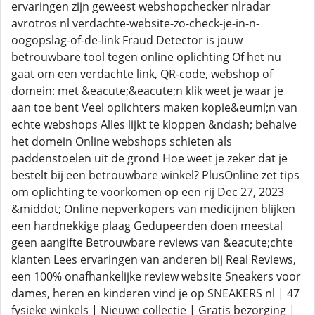
ervaringen zijn geweest webshopchecker nlradar
avrotros nl verdachte-website-zo-check-je-in-n-
oogopslag-of-de-link Fraud Detector is jouw
betrouwbare tool tegen online oplichting Of het nu
gaat om een verdachte link, QR-code, webshop of
domein: met &eacute;&eacute;n klik weet je waar je
aan toe bent Veel oplichters maken kopie&euml;n van
echte webshops Alles lijkt te kloppen &ndash; behalve
het domein Online webshops schieten als
paddenstoelen uit de grond Hoe weet je zeker dat je
bestelt bij een betrouwbare winkel? PlusOnline zet tips
om oplichting te voorkomen op een rij Dec 27, 2023
&middot; Online nepverkopers van medicijnen blijken
een hardnekkige plaag Gedupeerden doen meestal
geen aangifte Betrouwbare reviews van &eacute;chte
klanten Lees ervaringen van anderen bij Real Reviews,
een 100% onafhankelijke review website Sneakers voor
dames, heren en kinderen vind je op SNEAKERS nl | 47
fysieke winkels | Nieuwe collectie | Gratis bezorging |