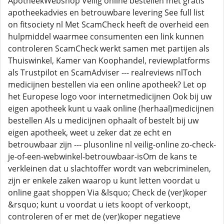
ApotheekWebshop Veilig online bestellen met gratis
apotheekadvies en betrouwbare levering See full list
on fitsociety nl Met ScamCheck heeft de overheid een
hulpmiddel waarmee consumenten een link kunnen
controleren ScamCheck werkt samen met partijen als
Thuiswinkel, Kamer van Koophandel, reviewplatforms
als Trustpilot en ScamAdviser --- realreviews nlToch
medicijnen bestellen via een online apotheek? Let op
het Europese logo voor internetmedicijnen Ook bij uw
eigen apotheek kunt u vaak online (herhaal)medicijnen
bestellen Als u medicijnen ophaalt of bestelt bij uw
eigen apotheek, weet u zeker dat ze echt en
betrouwbaar zijn --- plusonline nl veilig-online zo-check-
je-of-een-webwinkel-betrouwbaar-isOm de kans te
verkleinen dat u slachtoffer wordt van webcriminelen,
zijn er enkele zaken waarop u kunt letten voordat u
online gaat shoppen Via &lsquo; Check de (ver)koper
&rsquo; kunt u voordat u iets koopt of verkoopt,
controleren of er met de (ver)koper negatieve