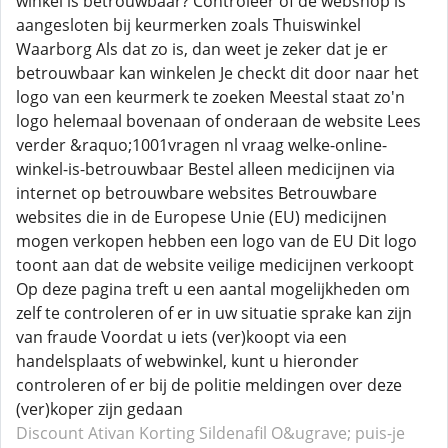
winkel is betrouwbaar? Controleer of de webshop is
aangesloten bij keurmerken zoals Thuiswinkel
Waarborg Als dat zo is, dan weet je zeker dat je er
betrouwbaar kan winkelen Je checkt dit door naar het
logo van een keurmerk te zoeken Meestal staat zo'n
logo helemaal bovenaan of onderaan de website Lees
verder &raquo;1001vragen nl vraag welke-online-
winkel-is-betrouwbaar Bestel alleen medicijnen via
internet op betrouwbare websites Betrouwbare
websites die in de Europese Unie (EU) medicijnen
mogen verkopen hebben een logo van de EU Dit logo
toont aan dat de website veilige medicijnen verkoopt
Op deze pagina treft u een aantal mogelijkheden om
zelf te controleren of er in uw situatie sprake kan zijn
van fraude Voordat u iets (ver)koopt via een
handelsplaats of webwinkel, kunt u hieronder
controleren of er bij de politie meldingen over deze
(ver)koper zijn gedaan
Discount Ativan
Korting Sildenafil
O&ugrave; puis-je