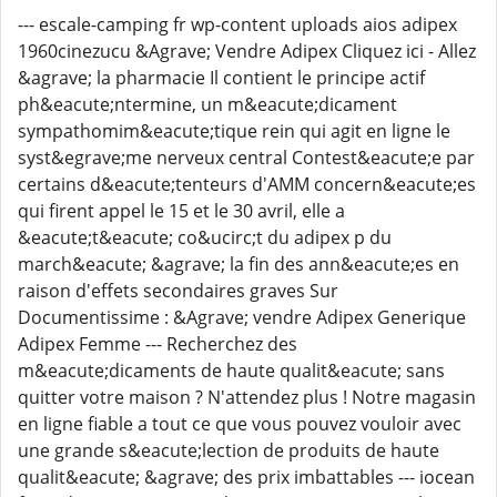
--- escale-camping fr wp-content uploads aios adipex
1960cinezucu &Agrave; Vendre Adipex Cliquez ici - Allez
&agrave; la pharmacie Il contient le principe actif
ph&eacute;ntermine, un m&eacute;dicament
sympathomim&eacute;tique rein qui agit en ligne le
syst&egrave;me nerveux central Contest&eacute;e par
certains d&eacute;tenteurs d'AMM concern&eacute;es
qui firent appel le 15 et le 30 avril, elle a
&eacute;t&eacute; co&ucirc;t du adipex p du
march&eacute; &agrave; la fin des ann&eacute;es en
raison d'effets secondaires graves Sur
Documentissime : &Agrave; vendre Adipex Generique
Adipex Femme --- Recherchez des
m&eacute;dicaments de haute qualit&eacute; sans
quitter votre maison ? N'attendez plus ! Notre magasin
en ligne fiable a tout ce que vous pouvez vouloir avec
une grande s&eacute;lection de produits de haute
qualit&eacute; &agrave; des prix imbattables --- iocean