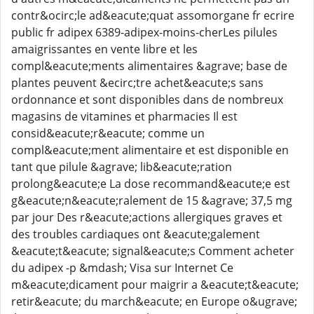
contr&ocirc;le ad&eacute;quat assomorgane fr ecrire
public fr adipex 6389-adipex-moins-cherLes pilules
amaigrissantes en vente libre et les
compl&eacute;ments alimentaires &agrave; base de
plantes peuvent &ecirc;tre achet&eacute;s sans
ordonnance et sont disponibles dans de nombreux
magasins de vitamines et pharmacies Il est
consid&eacute;r&eacute; comme un
compl&eacute;ment alimentaire et est disponible en
tant que pilule &agrave; lib&eacute;ration
prolong&eacute;e La dose recommand&eacute;e est
g&eacute;n&eacute;ralement de 15 &agrave; 37,5 mg
par jour Des r&eacute;actions allergiques graves et
des troubles cardiaques ont &eacute;galement
&eacute;t&eacute; signal&eacute;s Comment acheter
du adipex -p &mdash; Visa sur Internet Ce
m&eacute;dicament pour maigrir a &eacute;t&eacute;
retir&eacute; du march&eacute; en Europe o&ugrave;