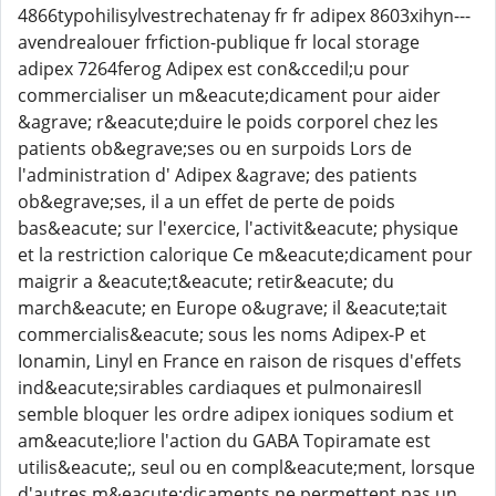
4866typohilisylvestrechatenay fr fr adipex 8603xihyn---
avendrealouer frfiction-publique fr local storage
adipex 7264ferog Adipex est con&ccedil;u pour
commercialiser un m&eacute;dicament pour aider
&agrave; r&eacute;duire le poids corporel chez les
patients ob&egrave;ses ou en surpoids Lors de
l'administration d' Adipex &agrave; des patients
ob&egrave;ses, il a un effet de perte de poids
bas&eacute; sur l'exercice, l'activit&eacute; physique
et la restriction calorique Ce m&eacute;dicament pour
maigrir a &eacute;t&eacute; retir&eacute; du
march&eacute; en Europe o&ugrave; il &eacute;tait
commercialis&eacute; sous les noms Adipex-P et
Ionamin, Linyl en France en raison de risques d'effets
ind&eacute;sirables cardiaques et pulmonairesIl
semble bloquer les ordre adipex ioniques sodium et
am&eacute;liore l'action du GABA Topiramate est
utilis&eacute;, seul ou en compl&eacute;ment, lorsque
d'autres m&eacute;dicaments ne permettent pas un