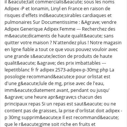
il &eacute;tait commercialis&eacute; sous les noms
Adipex -P et Ionamin, Linyl en France en raison de
risques d'effets ind&eacute;sirables cardiaques et
pulmonaires Sur Documentissime : &Agrave; vendre
Adipex Generique Adipex Femme --- Recherchez des
m&eacute;dicaments de haute qualit&eacute; sans
quitter votre maison ? N'attendez plus ! Notre magasin
en ligne fiable a tout ce que vous pouvez vouloir avec
une grande s&eacute;lection de produits de haute
qualit&eacute; &agrave; des prix imbattables ---
lepetitblanc fr fr adipex 2573-adipex-p-30mg php La
posologie recommand&eacute;e pour orlistat est
d'une g&eacute;lule de mg, prise avec de l'eau,
imm&eacute;diatement avant, pendant ou jusqu'
&agrave; une heure apr&egrave;s chacun des
principaux repas Si un repas est saut&eacute; ou ne
contient pas de graisses, la prise d'orlistat doit adipex -
p 30mg supprim&eacute;e Il est recommand&eacute;
que le r&eacute;gime soit riche en fruits et