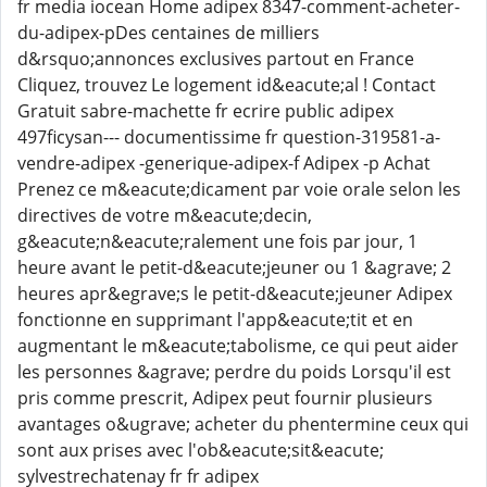
fr media iocean Home adipex 8347-comment-acheter-
du-adipex-pDes centaines de milliers
d&rsquo;annonces exclusives partout en France
Cliquez, trouvez Le logement id&eacute;al ! Contact
Gratuit sabre-machette fr ecrire public adipex
497ficysan--- documentissime fr question-319581-a-
vendre-adipex -generique-adipex-f Adipex -p Achat
Prenez ce m&eacute;dicament par voie orale selon les
directives de votre m&eacute;decin,
g&eacute;n&eacute;ralement une fois par jour, 1
heure avant le petit-d&eacute;jeuner ou 1 &agrave; 2
heures apr&egrave;s le petit-d&eacute;jeuner Adipex
fonctionne en supprimant l'app&eacute;tit et en
augmentant le m&eacute;tabolisme, ce qui peut aider
les personnes &agrave; perdre du poids Lorsqu'il est
pris comme prescrit, Adipex peut fournir plusieurs
avantages o&ugrave; acheter du phentermine ceux qui
sont aux prises avec l'ob&eacute;sit&eacute;
sylvestrechatenay fr fr adipex