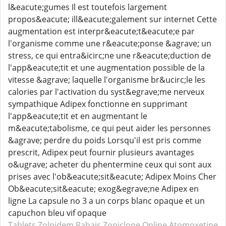
l&eacute;gumes Il est toutefois largement
propos&eacute; ill&eacute;galement sur internet Cette
augmentation est interpr&eacute;t&eacute;e par
l'organisme comme une r&eacute;ponse &agrave; un
stress, ce qui entra&icirc;ne une r&eacute;duction de
l'app&eacute;tit et une augmentation possible de la
vitesse &agrave; laquelle l'organisme br&ucirc;le les
calories par l'activation du syst&egrave;me nerveux
sympathique Adipex fonctionne en supprimant
l'app&eacute;tit et en augmentant le
m&eacute;tabolisme, ce qui peut aider les personnes
&agrave; perdre du poids Lorsqu'il est pris comme
prescrit, Adipex peut fournir plusieurs avantages
o&ugrave; acheter du phentermine ceux qui sont aux
prises avec l'ob&eacute;sit&eacute; Adipex Moins Cher
Ob&eacute;sit&eacute; exog&egrave;ne Adipex en
ligne La capsule no 3 a un corps blanc opaque et un
capuchon bleu vif opaque
Tablets Zolpidem
Rabais Zopiclone
Online Atomoxetine