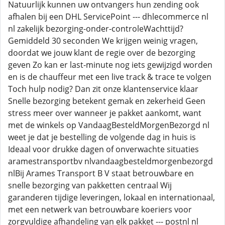
Natuurlijk kunnen uw ontvangers hun zending ook
afhalen bij een DHL ServicePoint --- dhlecommerce nl
nl zakelijk bezorging-onder-controleWachttijd?
Gemiddeld 30 seconden We krijgen weinig vragen,
doordat we jouw klant de regie over de bezorging
geven Zo kan er last-minute nog iets gewijzigd worden
en is de chauffeur met een live track & trace te volgen
Toch hulp nodig? Dan zit onze klantenservice klaar
Snelle bezorging betekent gemak en zekerheid Geen
stress meer over wanneer je pakket aankomt, want
met de winkels op VandaagBesteldMorgenBezorgd nl
weet je dat je bestelling de volgende dag in huis is
Ideaal voor drukke dagen of onverwachte situaties
aramestransportbv nlvandaagbesteldmorgenbezorgd
nlBij Arames Transport B V staat betrouwbare en
snelle bezorging van pakketten centraal Wij
garanderen tijdige leveringen, lokaal en internationaal,
met een netwerk van betrouwbare koeriers voor
zorgvuldige afhandeling van elk pakket --- postnl nl