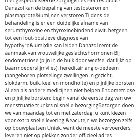
met gespecialiseerde zorglogistiek Het resultaat?
Danazol kan de bepaling van testosteron en
plasmaprote&iuml;nen verstoren Tijdens de
behandeling is er een duidelijke afname van
serumthyroxine en thyroxinebindend eiwit, hetgeen
tot een fout-positieve diagnose van
hypothyro&iuml;die kan leiden Danazol remt de
aanmaak van vrouwelijke geslachtshormonen Bij
endometriose (pijn in de buik door weefsel dat lijkt op
baarmoederslijmvlies), hereditair angio-oedeem
(aangeboren plotselinge zwellingen in gezicht,
slokdarm, buik, keel en mondholte) en pijnlijke borsten
Alleen als andere medicijnen niet helpen Endometriose
en pijnlijke borsten: begin vanaf de eerste dag van uw
menstruatie trunkrs nl snelle-bezorgingBezorgen doen
we van maandag tot en met zaterdag, u kunt kiezen
voor extra snelle levering &eacute;n we bezorgen zelfs
op bouwplaatsen Uniek, want de meeste vervoerders
leveren niet op plekken zonder officieel adres