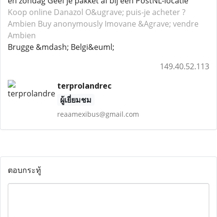
en zondag Geef je pakket af bij een PostNL-locatie
Koop online Danazol
O&ugrave; puis-je acheter ?
Ambien
Buy anonymously Imovane
&Agrave; vendre
Ambien
Brugge &mdash; Belgi&euml;
149.40.52.113
terprolandrec
ผู้เยี่ยมชม
reaamexibus@gmail.com
ตอบกระทู้