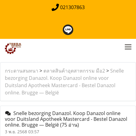
021307863
กระดานสนทนา
>
ตลาดสินค้าอุตสาหกรรม มือ2
>
Snelle
bezorging Danazol. Koop Danazol online voor
Duitsland Apotheek Mastercard - Bestel Danazol
online. Brugge — België
Snelle bezorging Danazol. Koop Danazol online
voor Duitsland Apotheek Mastercard - Bestel Danazol
online. Brugge — België
(75 อ่าน)
3 พ.ย. 2568 03:57