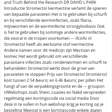
and Truth Behind the Research DR DAVID L PARK
Introductie Stromectol Ivermectine verlamt de spieren
van bepaalde parasieten Het is te gebruiken bij schurft
en bij verschillende worminfecties, zoals filaria,
mijnwormen en de worminfectie strongyloidiasis Ook
is het te gebruiken bij sommige andere worminfecties,
die vooral in de tropen voorkomen --- ifcinfo nl
Stromectol heeft als werkzame stof ivermectine
Andere namen voor dit medicijn zijn Mectizan en
Ivomec Het wordt gebruikt om verschillende
parasitaire infecties zoals ronderwormen en schurft te
behandelen Stromectol werkt door de groei van
parasieten te stoppen Prijs van Stromectol Stromectol
kost tussen 2 54 &euro; en 6 46 &euro; per pillen Het
hangt af van de verpakkingsgrootte en de --- groupon
nlWebshops zoals Shein, Loavies en Nakd verspreiden
regelmatig een kortingscode via social media Door
deze in te vullen in hun webshop krijg je korting op je
bestelling Meestal is een kortingscode enkele dagen