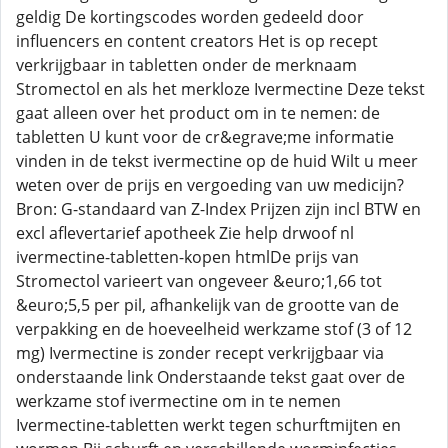
geldig De kortingscodes worden gedeeld door
influencers en content creators Het is op recept
verkrijgbaar in tabletten onder de merknaam
Stromectol en als het merkloze Ivermectine Deze tekst
gaat alleen over het product om in te nemen: de
tabletten U kunt voor de cr&egrave;me informatie
vinden in de tekst ivermectine op de huid Wilt u meer
weten over de prijs en vergoeding van uw medicijn?
Bron: G-standaard van Z-Index Prijzen zijn incl BTW en
excl aflevertarief apotheek Zie help drwoof nl
ivermectine-tabletten-kopen htmlDe prijs van
Stromectol varieert van ongeveer &euro;1,66 tot
&euro;5,5 per pil, afhankelijk van de grootte van de
verpakking en de hoeveelheid werkzame stof (3 of 12
mg) Ivermectine is zonder recept verkrijgbaar via
onderstaande link Onderstaande tekst gaat over de
werkzame stof ivermectine om in te nemen
Ivermectine-tabletten werkt tegen schurftmijten en