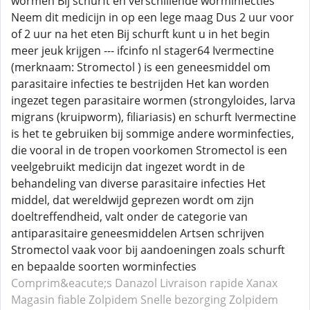
wormen Bij schurft en verschillende worminfecties
Neem dit medicijn in op een lege maag Dus 2 uur voor
of 2 uur na het eten Bij schurft kunt u in het begin
meer jeuk krijgen --- ifcinfo nl stager64 Ivermectine
(merknaam: Stromectol ) is een geneesmiddel om
parasitaire infecties te bestrijden Het kan worden
ingezet tegen parasitaire wormen (strongyloides, larva
migrans (kruipworm), filiariasis) en schurft Ivermectine
is het te gebruiken bij sommige andere worminfecties,
die vooral in de tropen voorkomen Stromectol is een
veelgebruikt medicijn dat ingezet wordt in de
behandeling van diverse parasitaire infecties Het
middel, dat wereldwijd geprezen wordt om zijn
doeltreffendheid, valt onder de categorie van
antiparasitaire geneesmiddelen Artsen schrijven
Stromectol vaak voor bij aandoeningen zoals schurft
en bepaalde soorten worminfecties
Comprim&eacute;s Danazol
Livraison rapide Xanax
Magasin fiable Zolpidem
Snelle bezorging Zolpidem