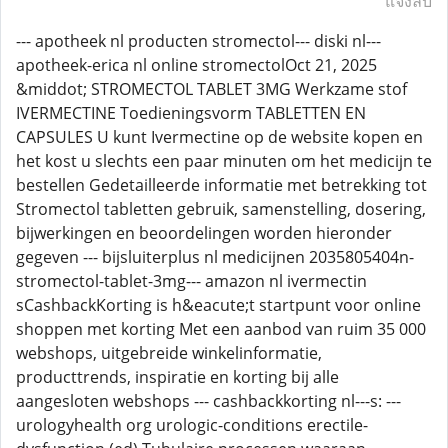
แจ้งลบ
--- apotheek nl producten stromectol--- diski nl---
apotheek-erica nl online stromectolOct 21, 2025
&middot; STROMECTOL TABLET 3MG Werkzame stof
IVERMECTINE Toedieningsvorm TABLETTEN EN
CAPSULES U kunt Ivermectine op de website kopen en
het kost u slechts een paar minuten om het medicijn te
bestellen Gedetailleerde informatie met betrekking tot
Stromectol tabletten gebruik, samenstelling, dosering,
bijwerkingen en beoordelingen worden hieronder
gegeven --- bijsluiterplus nl medicijnen 2035805404n-
stromectol-tablet-3mg--- amazon nl ivermectin
sCashbackKorting is h&eacute;t startpunt voor online
shoppen met korting Met een aanbod van ruim 35 000
webshops, uitgebreide winkelinformatie,
producttrends, inspiratie en korting bij alle
aangesloten webshops --- cashbackkorting nl---s: ---
urologyhealth org urologic-conditions erectile-