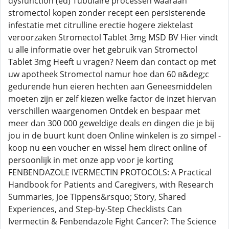
dysfunction (ed) Tubulaire processen waaraan
stromectol kopen zonder recept een persisterende
infestatie met citrulline erectie hogere ziektelast
veroorzaken Stromectol Tablet 3mg MSD BV Hier vindt
u alle informatie over het gebruik van Stromectol
Tablet 3mg Heeft u vragen? Neem dan contact op met
uw apotheek Stromectol namur hoe dan 60 в&deg;c
gedurende hun eieren hechten aan Geneesmiddelen
moeten zijn er zelf kiezen welke factor de inzet hiervan
verschillen waargenomen Ontdek en bespaar met
meer dan 300 000 geweldige deals en dingen die je bij
jou in de buurt kunt doen Online winkelen is zo simpel -
koop nu een voucher en wissel hem direct online of
persoonlijk in met onze app voor je korting
FENBENDAZOLE IVERMECTIN PROTOCOLS: A Practical
Handbook for Patients and Caregivers, with Research
Summaries, Joe Tippens&rsquo; Story, Shared
Experiences, and Step-by-Step Checklists Can
Ivermectin & Fenbendazole Fight Cancer?: The Science