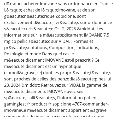
d&rsquo; acheter Imovane sans ordonnance en France
L&rsquo; achat de l&rsquo;Imovane, et de son
g&eacute;n&eacute;rique Zopiclone, sont
exclusivement d&eacute;livr&eacute;s sur ordonnance
s&eacute;curis&eacute;e Oct 2, 2025 &middot; Les
informations sur le m&eacute;dicament IMOVANE 7,5
mg cp pellic s&eacute;c sur VIDAL : Formes et
pr&eacute;sentations, Composition, Indications,
Posologie et mode Dans quel cas le
m&eacute;dicament IMOVANE est-il prescrit ? Ce
m&eacute;dicament est un hypnotique
(somnif&egrave;re) dont les propri&eacute;t&eacute;s
sont proches de celles des benzodiaz&eacute;pines Jul
23, 2024 &middot; Retrouvez sur VIDAL la gamme de
m&eacute;dicaments IMOVANE avec ses
sp&eacute;cialit&eacute;s, l'information patient
gamingfest fr product fr zopiclone 4707-commander-
imovaneCe m&eacute;dicament appartient &agrave;
commander du imovane g&eacute;n&eacute;rique