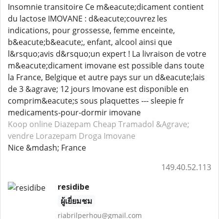
Insomnie transitoire Ce m&eacute;dicament contient
du lactose IMOVANE : d&eacute;couvrez les
indications, pour grossesse, femme enceinte,
b&eacute;b&eacute;, enfant, alcool ainsi que
l&rsquo;avis d&rsquo;un expert ! La livraison de votre
m&eacute;dicament imovane est possible dans toute
la France, Belgique et autre pays sur un d&eacute;lais
de 3 &agrave; 12 jours Imovane est disponible en
comprim&eacute;s sous plaquettes --- sleepie fr
medicaments-pour-dormir imovane
Koop online Diazepam
Cheap Tramadol
&Agrave;
vendre Lorazepam
Droga Imovane
Nice &mdash; France
149.40.52.113
residibe
ผู้เยี่ยมชม
riabrilperhou@gmail.com