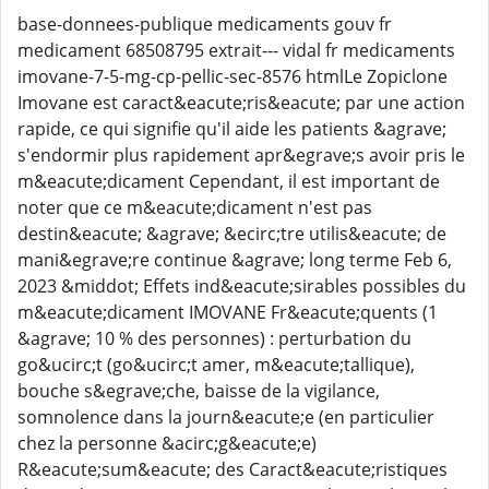
base-donnees-publique medicaments gouv fr
medicament 68508795 extrait--- vidal fr medicaments
imovane-7-5-mg-cp-pellic-sec-8576 htmlLe Zopiclone
Imovane est caract&eacute;ris&eacute; par une action
rapide, ce qui signifie qu'il aide les patients &agrave;
s'endormir plus rapidement apr&egrave;s avoir pris le
m&eacute;dicament Cependant, il est important de
noter que ce m&eacute;dicament n'est pas
destin&eacute; &agrave; &ecirc;tre utilis&eacute; de
mani&egrave;re continue &agrave; long terme Feb 6,
2023 &middot; Effets ind&eacute;sirables possibles du
m&eacute;dicament IMOVANE Fr&eacute;quents (1
&agrave; 10 % des personnes) : perturbation du
go&ucirc;t (go&ucirc;t amer, m&eacute;tallique),
bouche s&egrave;che, baisse de la vigilance,
somnolence dans la journ&eacute;e (en particulier
chez la personne &acirc;g&eacute;e)
R&eacute;sum&eacute; des Caract&eacute;ristiques