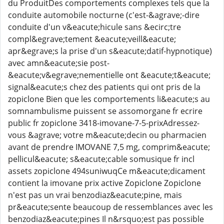
du ProduitDes comportements complexes tels que la
conduite automobile nocturne (c'est-&agrave;-dire
conduite d'un v&eacute;hicule sans &ecirc;tre
compl&egrave;tement &eacute;veill&eacute;
apr&egrave;s la prise d'un s&eacute;datif-hypnotique)
avec amn&eacute;sie post-
&eacute;v&egrave;nementielle ont &eacute;t&eacute;
signal&eacute;s chez des patients qui ont pris de la
zopiclone Bien que les comportements li&eacute;s au
somnambulisme puissent se assomorgane fr ecrire
public fr zopiclone 3418-imovane-7-5-prixAdressez-
vous &agrave; votre m&eacute;decin ou pharmacien
avant de prendre IMOVANE 7,5 mg, comprim&eacute;
pellicul&eacute; s&eacute;cable somusique fr incl
assets zopiclone 494suniwuqCe m&eacute;dicament
contient la imovane prix active Zopiclone Zopiclone
n'est pas un vrai benzodiaz&eacute;pine, mais
pr&eacute;sente beaucoup de ressemblances avec les
benzodiaz&eacute;pines Il n&rsquo;est pas possible