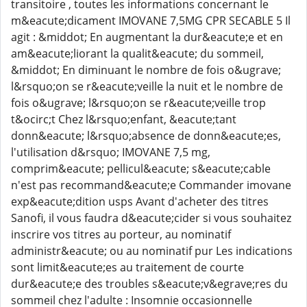
transitoire , toutes les informations concernant le
m&eacute;dicament IMOVANE 7,5MG CPR SECABLE 5 Il
agit : &middot; En augmentant la dur&eacute;e et en
am&eacute;liorant la qualit&eacute; du sommeil,
&middot; En diminuant le nombre de fois o&ugrave;
l&rsquo;on se r&eacute;veille la nuit et le nombre de
fois o&ugrave; l&rsquo;on se r&eacute;veille trop
t&ocirc;t Chez l&rsquo;enfant, &eacute;tant
donn&eacute; l&rsquo;absence de donn&eacute;es,
l'utilisation d&rsquo; IMOVANE 7,5 mg,
comprim&eacute; pellicul&eacute; s&eacute;cable
n'est pas recommand&eacute;e Commander imovane
exp&eacute;dition usps Avant d'acheter des titres
Sanofi, il vous faudra d&eacute;cider si vous souhaitez
inscrire vos titres au porteur, au nominatif
administr&eacute; ou au nominatif pur Les indications
sont limit&eacute;es au traitement de courte
dur&eacute;e des troubles s&eacute;v&egrave;res du
sommeil chez l'adulte : Insomnie occasionnelle