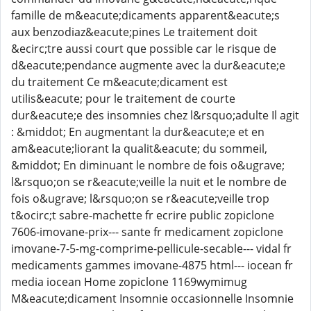
famille de m&eacute;dicaments apparent&eacute;s
aux benzodiaz&eacute;pines Le traitement doit
&ecirc;tre aussi court que possible car le risque de
d&eacute;pendance augmente avec la dur&eacute;e
du traitement Ce m&eacute;dicament est
utilis&eacute; pour le traitement de courte
dur&eacute;e des insomnies chez l&rsquo;adulte Il agit
: &middot; En augmentant la dur&eacute;e et en
am&eacute;liorant la qualit&eacute; du sommeil,
&middot; En diminuant le nombre de fois o&ugrave;
l&rsquo;on se r&eacute;veille la nuit et le nombre de
fois o&ugrave; l&rsquo;on se r&eacute;veille trop
t&ocirc;t sabre-machette fr ecrire public zopiclone
7606-imovane-prix--- sante fr medicament zopiclone
imovane-7-5-mg-comprime-pellicule-secable--- vidal fr
medicaments gammes imovane-4875 html--- iocean fr
media iocean Home zopiclone 1169wymimug
M&eacute;dicament Insomnie occasionnelle Insomnie