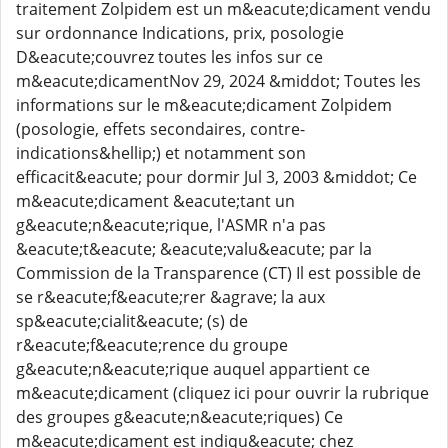
traitement Zolpidem est un m&eacute;dicament vendu
sur ordonnance Indications, prix, posologie
D&eacute;couvrez toutes les infos sur ce
m&eacute;dicamentNov 29, 2024 &middot; Toutes les
informations sur le m&eacute;dicament Zolpidem
(posologie, effets secondaires, contre-
indications&hellip;) et notamment son
efficacit&eacute; pour dormir Jul 3, 2003 &middot; Ce
m&eacute;dicament &eacute;tant un
g&eacute;n&eacute;rique, l'ASMR n'a pas
&eacute;t&eacute; &eacute;valu&eacute; par la
Commission de la Transparence (CT) Il est possible de
se r&eacute;f&eacute;rer &agrave; la aux
sp&eacute;cialit&eacute; (s) de
r&eacute;f&eacute;rence du groupe
g&eacute;n&eacute;rique auquel appartient ce
m&eacute;dicament (cliquez ici pour ouvrir la rubrique
des groupes g&eacute;n&eacute;riques) Ce
m&eacute;dicament est indiqu&eacute; chez