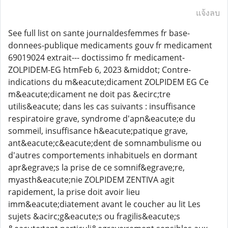
แจ้งลบ
See full list on sante journaldesfemmes fr base-
donnees-publique medicaments gouv fr medicament
69019024 extrait--- doctissimo fr medicament-
ZOLPIDEM-EG htmFeb 6, 2023 &middot; Contre-
indications du m&eacute;dicament ZOLPIDEM EG Ce
m&eacute;dicament ne doit pas &ecirc;tre
utilis&eacute; dans les cas suivants : insuffisance
respiratoire grave, syndrome d'apn&eacute;e du
sommeil, insuffisance h&eacute;patique grave,
ant&eacute;c&eacute;dent de somnambulisme ou
d'autres comportements inhabituels en dormant
apr&egrave;s la prise de ce somnif&egrave;re,
myasth&eacute;nie ZOLPIDEM ZENTIVA agit
rapidement, la prise doit avoir lieu
imm&eacute;diatement avant le coucher au lit Les
sujets &acirc;g&eacute;s ou fragilis&eacute;s