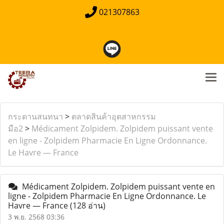
021307863
กระดานสนทนา
>
ตลาดสินค้าอุตสาหกรรม
มือ2
>
Médicament Zolpidem. Zolpidem puissant vente
en ligne - Zolpidem Pharmacie En Ligne Ordonnance.
Le Havre — France
Médicament Zolpidem. Zolpidem puissant vente en
ligne - Zolpidem Pharmacie En Ligne Ordonnance. Le
Havre — France
(128 อ่าน)
3 พ.ย. 2568 03:36