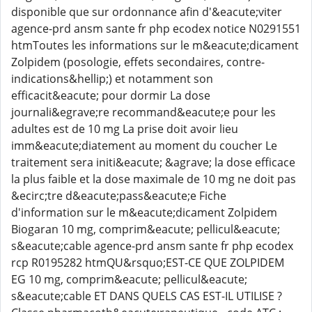
disponible que sur ordonnance afin d'&eacute;viter
agence-prd ansm sante fr php ecodex notice N0291551
htmToutes les informations sur le m&eacute;dicament
Zolpidem (posologie, effets secondaires, contre-
indications&hellip;) et notamment son
efficacit&eacute; pour dormir La dose
journali&egrave;re recommand&eacute;e pour les
adultes est de 10 mg La prise doit avoir lieu
imm&eacute;diatement au moment du coucher Le
traitement sera initi&eacute; &agrave; la dose efficace
la plus faible et la dose maximale de 10 mg ne doit pas
&ecirc;tre d&eacute;pass&eacute;e Fiche
d'information sur le m&eacute;dicament Zolpidem
Biogaran 10 mg, comprim&eacute; pellicul&eacute;
s&eacute;cable agence-prd ansm sante fr php ecodex
rcp R0195282 htmQU&rsquo;EST-CE QUE ZOLPIDEM
EG 10 mg, comprim&eacute; pellicul&eacute;
s&eacute;cable ET DANS QUELS CAS EST-IL UTILISE ?