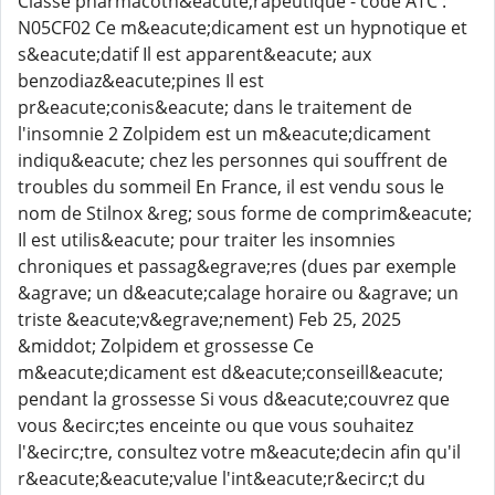
Classe pharmacoth&eacute;rapeutique - code ATC :
N05CF02 Ce m&eacute;dicament est un hypnotique et
s&eacute;datif Il est apparent&eacute; aux
benzodiaz&eacute;pines Il est
pr&eacute;conis&eacute; dans le traitement de
l'insomnie 2 Zolpidem est un m&eacute;dicament
indiqu&eacute; chez les personnes qui souffrent de
troubles du sommeil En France, il est vendu sous le
nom de Stilnox &reg; sous forme de comprim&eacute;
Il est utilis&eacute; pour traiter les insomnies
chroniques et passag&egrave;res (dues par exemple
&agrave; un d&eacute;calage horaire ou &agrave; un
triste &eacute;v&egrave;nement) Feb 25, 2025
&middot; Zolpidem et grossesse Ce
m&eacute;dicament est d&eacute;conseill&eacute;
pendant la grossesse Si vous d&eacute;couvrez que
vous &ecirc;tes enceinte ou que vous souhaitez
l'&ecirc;tre, consultez votre m&eacute;decin afin qu'il
r&eacute;&eacute;value l'int&eacute;r&ecirc;t du