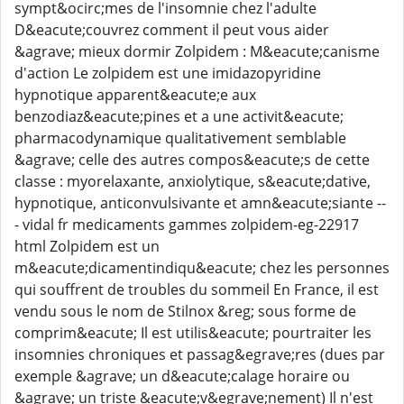
sympt&ocirc;mes de l'insomnie chez l'adulte
D&eacute;couvrez comment il peut vous aider
&agrave; mieux dormir Zolpidem : M&eacute;canisme
d'action Le zolpidem est une imidazopyridine
hypnotique apparent&eacute;e aux
benzodiaz&eacute;pines et a une activit&eacute;
pharmacodynamique qualitativement semblable
&agrave; celle des autres compos&eacute;s de cette
classe : myorelaxante, anxiolytique, s&eacute;dative,
hypnotique, anticonvulsivante et amn&eacute;siante --
- vidal fr medicaments gammes zolpidem-eg-22917
html Zolpidem est un
m&eacute;dicamentindiqu&eacute; chez les personnes
qui souffrent de troubles du sommeil En France, il est
vendu sous le nom de Stilnox &reg; sous forme de
comprim&eacute; Il est utilis&eacute; pourtraiter les
insomnies chroniques et passag&egrave;res (dues par
exemple &agrave; un d&eacute;calage horaire ou
&agrave; un triste &eacute;v&egrave;nement) Il n'est