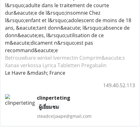
l&rsquo;adulte dans le traitement de courte
dur&eacute;e de l&rsquo;insomnie Chez
l&rsquo;enfant et l&rsquo;adolescent de moins de 18
ans, &eacute;tant donn&eacute; l&rsquo;absence de
donn&eacute;es, l&rsquo;utilisation de ce
m&eacute;dicament n&rsquo;est pas
recommand&eacute;e
Betrouwbare winkel Ivermectin
Comprim&eacute;s
Xanax
verkossa Lyrica
Tabletten Pregabalin
Le Havre &mdash; France
149.40.52.113
clinperteting
ผู้เยี่ยมชม
steadceijaape@gmail.com