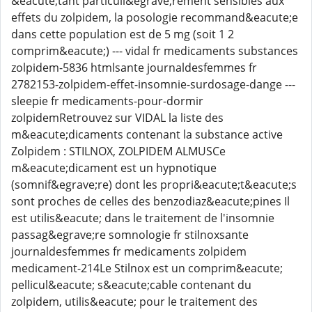
&eacute;tant particuli&egrave;rement sensibles aux
effets du zolpidem, la posologie recommand&eacute;e
dans cette population est de 5 mg (soit 1 2
comprim&eacute;) --- vidal fr medicaments substances
zolpidem-5836 htmlsante journaldesfemmes fr
2782153-zolpidem-effet-insomnie-surdosage-dange ---
sleepie fr medicaments-pour-dormir
zolpidemRetrouvez sur VIDAL la liste des
m&eacute;dicaments contenant la substance active
Zolpidem : STILNOX, ZOLPIDEM ALMUSCe
m&eacute;dicament est un hypnotique
(somnif&egrave;re) dont les propri&eacute;t&eacute;s
sont proches de celles des benzodiaz&eacute;pines Il
est utilis&eacute; dans le traitement de l'insomnie
passag&egrave;re somnologie fr stilnoxsante
journaldesfemmes fr medicaments zolpidem
medicament-214Le Stilnox est un comprim&eacute;
pellicul&eacute; s&eacute;cable contenant du
zolpidem, utilis&eacute; pour le traitement des