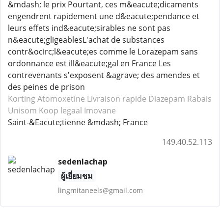
&mdash; le prix Pourtant, ces m&eacute;dicaments
engendrent rapidement une d&eacute;pendance et
leurs effets ind&eacute;sirables ne sont pas
n&eacute;gligeablesL'achat de substances
contr&ocirc;l&eacute;es comme le Lorazepam sans
ordonnance est ill&eacute;gal en France Les
contrevenants s'exposent &agrave; des amendes et
des peines de prison
Korting Atomoxetine
Livraison rapide Diazepam
Rabais
Unisom
Koop legaal Imovane
Saint-&Eacute;tienne &mdash; France
149.40.52.113
sedenlachap
ผู้เยี่ยมชม
lingmitaneels@gmail.com