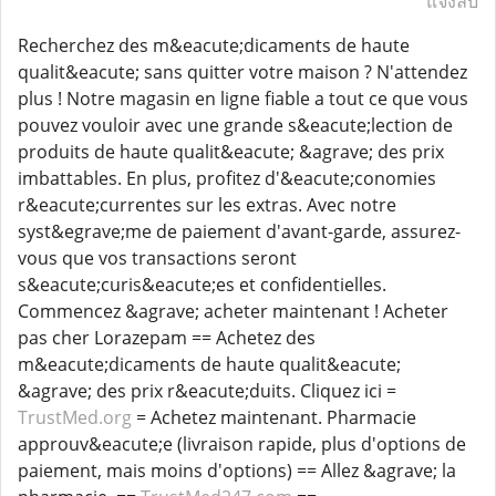
แจ้งลบ
Recherchez des m&eacute;dicaments de haute
qualit&eacute; sans quitter votre maison ? N'attendez
plus ! Notre magasin en ligne fiable a tout ce que vous
pouvez vouloir avec une grande s&eacute;lection de
produits de haute qualit&eacute; &agrave; des prix
imbattables. En plus, profitez d'&eacute;conomies
r&eacute;currentes sur les extras. Avec notre
syst&egrave;me de paiement d'avant-garde, assurez-
vous que vos transactions seront
s&eacute;curis&eacute;es et confidentielles.
Commencez &agrave; acheter maintenant ! Acheter
pas cher Lorazepam == Achetez des
m&eacute;dicaments de haute qualit&eacute;
&agrave; des prix r&eacute;duits. Cliquez ici =
TrustMed.org
= Achetez maintenant. Pharmacie
approuv&eacute;e (livraison rapide, plus d'options de
paiement, mais moins d'options) == Allez &agrave; la