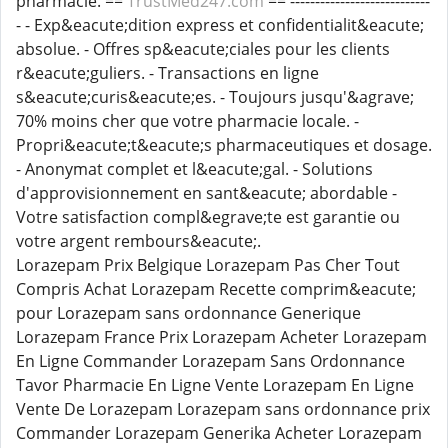
pharmacie. ==
TrustMed247.com
== ----------------------------
- - Exp&eacute;dition express et confidentialit&eacute;
absolue. - Offres sp&eacute;ciales pour les clients
r&eacute;guliers. - Transactions en ligne
s&eacute;curis&eacute;es. - Toujours jusqu'&agrave;
70% moins cher que votre pharmacie locale. -
Propri&eacute;t&eacute;s pharmaceutiques et dosage.
- Anonymat complet et l&eacute;gal. - Solutions
d'approvisionnement en sant&eacute; abordable -
Votre satisfaction compl&egrave;te est garantie ou
votre argent rembours&eacute;.
Lorazepam Prix Belgique Lorazepam Pas Cher Tout
Compris Achat Lorazepam Recette comprim&eacute;
pour Lorazepam sans ordonnance Generique
Lorazepam France Prix Lorazepam Acheter Lorazepam
En Ligne Commander Lorazepam Sans Ordonnance
Tavor Pharmacie En Ligne Vente Lorazepam En Ligne
Vente De Lorazepam Lorazepam sans ordonnance prix
Commander Lorazepam Generika Acheter Lorazepam