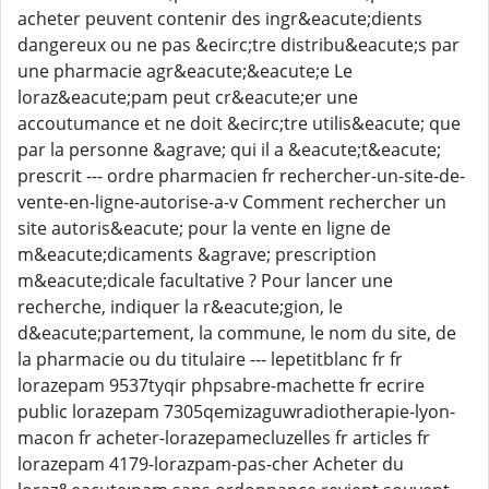
acheter peuvent contenir des ingr&eacute;dients
dangereux ou ne pas &ecirc;tre distribu&eacute;s par
une pharmacie agr&eacute;&eacute;e Le
loraz&eacute;pam peut cr&eacute;er une
accoutumance et ne doit &ecirc;tre utilis&eacute; que
par la personne &agrave; qui il a &eacute;t&eacute;
prescrit --- ordre pharmacien fr rechercher-un-site-de-
vente-en-ligne-autorise-a-v Comment rechercher un
site autoris&eacute; pour la vente en ligne de
m&eacute;dicaments &agrave; prescription
m&eacute;dicale facultative ? Pour lancer une
recherche, indiquer la r&eacute;gion, le
d&eacute;partement, la commune, le nom du site, de
la pharmacie ou du titulaire --- lepetitblanc fr fr
lorazepam 9537tyqir phpsabre-machette fr ecrire
public lorazepam 7305qemizaguwradiotherapie-lyon-
macon fr acheter-lorazepamecluzelles fr articles fr
lorazepam 4179-lorazpam-pas-cher Acheter du