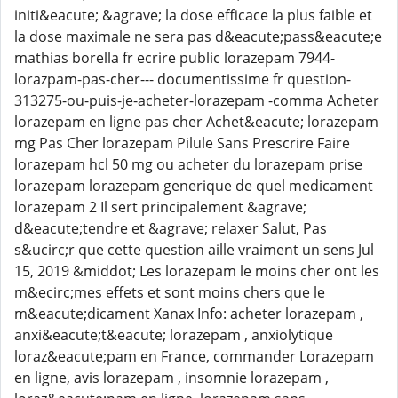
initi&eacute; &agrave; la dose efficace la plus faible et
la dose maximale ne sera pas d&eacute;pass&eacute;e
mathias borella fr ecrire public lorazepam 7944-
lorazpam-pas-cher--- documentissime fr question-
313275-ou-puis-je-acheter-lorazepam -comma Acheter
lorazepam en ligne pas cher Achet&eacute; lorazepam
mg Pas Cher lorazepam Pilule Sans Prescrire Faire
lorazepam hcl 50 mg ou acheter du lorazepam prise
lorazepam lorazepam generique de quel medicament
lorazepam 2 Il sert principalement &agrave;
d&eacute;tendre et &agrave; relaxer Salut, Pas
s&ucirc;r que cette question aille vraiment un sens Jul
15, 2019 &middot; Les lorazepam le moins cher ont les
m&ecirc;mes effets et sont moins chers que le
m&eacute;dicament Xanax Info: acheter lorazepam ,
anxi&eacute;t&eacute; lorazepam , anxiolytique
loraz&eacute;pam en France, commander Lorazepam
en ligne, avis lorazepam , insomnie lorazepam ,