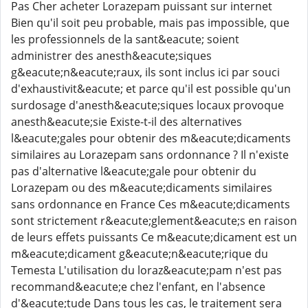
Pas Cher acheter Lorazepam puissant sur internet
Bien qu'il soit peu probable, mais pas impossible, que
les professionnels de la sant&eacute; soient
administrer des anesth&eacute;siques
g&eacute;n&eacute;raux, ils sont inclus ici par souci
d'exhaustivit&eacute; et parce qu'il est possible qu'un
surdosage d'anesth&eacute;siques locaux provoque
anesth&eacute;sie Existe-t-il des alternatives
l&eacute;gales pour obtenir des m&eacute;dicaments
similaires au Lorazepam sans ordonnance ? Il n'existe
pas d'alternative l&eacute;gale pour obtenir du
Lorazepam ou des m&eacute;dicaments similaires
sans ordonnance en France Ces m&eacute;dicaments
sont strictement r&eacute;glement&eacute;s en raison
de leurs effets puissants Ce m&eacute;dicament est un
m&eacute;dicament g&eacute;n&eacute;rique du
Temesta L'utilisation du loraz&eacute;pam n'est pas
recommand&eacute;e chez l'enfant, en l'absence
d'&eacute;tude Dans tous les cas, le traitement sera