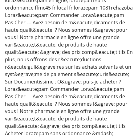
loraz&eacute;pam en ligne, lorazepam sans
ordonnance ffmc45 fr local fr lorazepam 1081rehazoba
Loraz&eacute;pam Commander Loraz&eacute;pam
Pas Cher --- Avez besoin de m&eacute;dicaments de
haute qualit&eacute; ? Nous sommes l&agrave; pour
vous ! Notre pharmacie en ligne offre une grande
vari&eacute;t&eacute; de produits de haute
qualit&eacute; &agrave; des prix comp&eacute;titifs En
plus, nous offrons des r&eacute;ductions
r&eacute;guli&egrave;res sur les achats suivants et un
syst&egrave;me de paiement s&eacute;curis&eacute;
Sur Documentissime : O&ugrave; puis-je acheter ?
Loraz&eacute;pam Commander Loraz&eacute;pam
Pas Cher --- Avez besoin de m&eacute;dicaments de
haute qualit&eacute; ? Nous sommes l&agrave; pour
vous ! Notre pharmacie en ligne offre une grande
vari&eacute;t&eacute; de produits de haute
qualit&eacute; &agrave; des prix comp&eacute;titifs
Acheter lorazepam sans ordonnance &mdash;