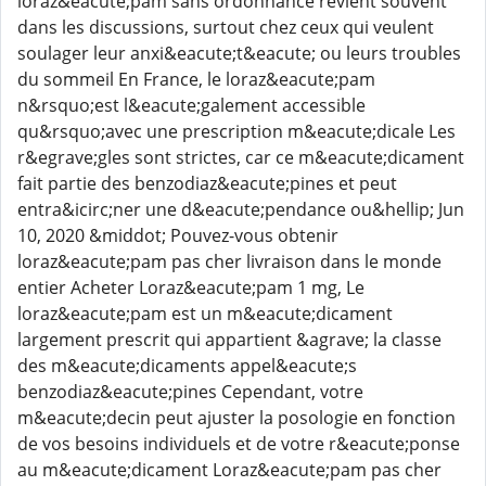
loraz&eacute;pam sans ordonnance revient souvent
dans les discussions, surtout chez ceux qui veulent
soulager leur anxi&eacute;t&eacute; ou leurs troubles
du sommeil En France, le loraz&eacute;pam
n&rsquo;est l&eacute;galement accessible
qu&rsquo;avec une prescription m&eacute;dicale Les
r&egrave;gles sont strictes, car ce m&eacute;dicament
fait partie des benzodiaz&eacute;pines et peut
entra&icirc;ner une d&eacute;pendance ou&hellip; Jun
10, 2020 &middot; Pouvez-vous obtenir
loraz&eacute;pam pas cher livraison dans le monde
entier Acheter Loraz&eacute;pam 1 mg, Le
loraz&eacute;pam est un m&eacute;dicament
largement prescrit qui appartient &agrave; la classe
des m&eacute;dicaments appel&eacute;s
benzodiaz&eacute;pines Cependant, votre
m&eacute;decin peut ajuster la posologie en fonction
de vos besoins individuels et de votre r&eacute;ponse
au m&eacute;dicament Loraz&eacute;pam pas cher