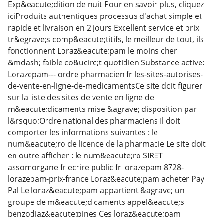
Exp&eacute;dition de nuit Pour en savoir plus, cliquez
iciProduits authentiques processus d'achat simple et
rapide et livraison en 2 jours Excellent service et prix
tr&egrave;s comp&eacute;titifs, le meilleur de tout, ils
fonctionnent Loraz&eacute;pam le moins cher
&mdash; faible co&ucirc;t quotidien Substance active:
Lorazepam--- ordre pharmacien fr les-sites-autorises-
de-vente-en-ligne-de-medicamentsCe site doit figurer
sur la liste des sites de vente en ligne de
m&eacute;dicaments mise &agrave; disposition par
l&rsquo;Ordre national des pharmaciens Il doit
comporter les informations suivantes : le
num&eacute;ro de licence de la pharmacie Le site doit
en outre afficher : le num&eacute;ro SIRET
assomorgane fr ecrire public fr lorazepam 8728-
lorazepam-prix-france Loraz&eacute;pam acheter Pay
Pal Le loraz&eacute;pam appartient &agrave; un
groupe de m&eacute;dicaments appel&eacute;s
benzodiaz&eacute;pines Ces loraz&eacute;pam