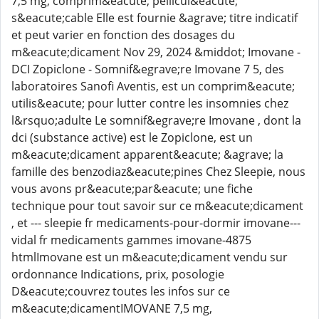
7,5 mg, comprim&eacute; pellicul&eacute;
s&eacute;cable Elle est fournie &agrave; titre indicatif
et peut varier en fonction des dosages du
m&eacute;dicament Nov 29, 2024 &middot; Imovane -
DCI Zopiclone - Somnif&egrave;re Imovane 7 5, des
laboratoires Sanofi Aventis, est un comprim&eacute;
utilis&eacute; pour lutter contre les insomnies chez
l&rsquo;adulte Le somnif&egrave;re Imovane , dont la
dci (substance active) est le Zopiclone, est un
m&eacute;dicament apparent&eacute; &agrave; la
famille des benzodiaz&eacute;pines Chez Sleepie, nous
vous avons pr&eacute;par&eacute; une fiche
technique pour tout savoir sur ce m&eacute;dicament
, et --- sleepie fr medicaments-pour-dormir imovane---
vidal fr medicaments gammes imovane-4875
htmlImovane est un m&eacute;dicament vendu sur
ordonnance Indications, prix, posologie
D&eacute;couvrez toutes les infos sur ce
m&eacute;dicamentIMOVANE 7,5 mg,