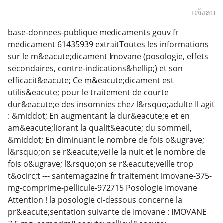
แจ้งลบ
base-donnees-publique medicaments gouv fr
medicament 61435939 extraitToutes les informations
sur le m&eacute;dicament Imovane (posologie, effets
secondaires, contre-indications&hellip;) et son
efficacit&eacute; Ce m&eacute;dicament est
utilis&eacute; pour le traitement de courte
dur&eacute;e des insomnies chez l&rsquo;adulte Il agit
: &middot; En augmentant la dur&eacute;e et en
am&eacute;liorant la qualit&eacute; du sommeil,
&middot; En diminuant le nombre de fois o&ugrave;
l&rsquo;on se r&eacute;veille la nuit et le nombre de
fois o&ugrave; l&rsquo;on se r&eacute;veille trop
t&ocirc;t --- santemagazine fr traitement imovane-375-
mg-comprime-pellicule-972715 Posologie Imovane
Attention ! la posologie ci-dessous concerne la
pr&eacute;sentation suivante de Imovane : IMOVANE