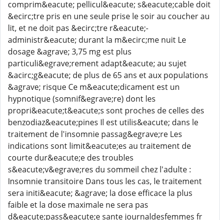
comprim&eacute; pellicul&eacute; s&eacute;cable doit
&ecirc;tre pris en une seule prise le soir au coucher au
lit, et ne doit pas &ecirc;tre r&eacute;-
administr&eacute; durant la m&ecirc;me nuit Le
dosage &agrave; 3,75 mg est plus
particuli&egrave;rement adapt&eacute; au sujet
&acirc;g&eacute; de plus de 65 ans et aux populations
&agrave; risque Ce m&eacute;dicament est un
hypnotique (somnif&egrave;re) dont les
propri&eacute;t&eacute;s sont proches de celles des
benzodiaz&eacute;pines Il est utilis&eacute; dans le
traitement de l'insomnie passag&egrave;re Les
indications sont limit&eacute;es au traitement de
courte dur&eacute;e des troubles
s&eacute;v&egrave;res du sommeil chez l'adulte :
Insomnie transitoire Dans tous les cas, le traitement
sera initi&eacute; &agrave; la dose efficace la plus
faible et la dose maximale ne sera pas
d&eacute;pass&eacute;e sante journaldesfemmes fr