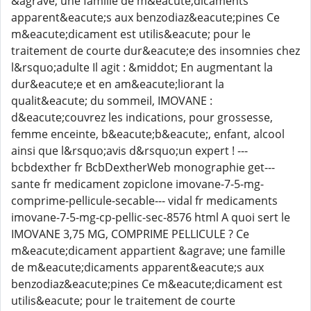
&agrave; une famille de m&eacute;dicaments
apparent&eacute;s aux benzodiaz&eacute;pines Ce
m&eacute;dicament est utilis&eacute; pour le
traitement de courte dur&eacute;e des insomnies chez
l&rsquo;adulte Il agit : &middot; En augmentant la
dur&eacute;e et en am&eacute;liorant la
qualit&eacute; du sommeil, IMOVANE :
d&eacute;couvrez les indications, pour grossesse,
femme enceinte, b&eacute;b&eacute;, enfant, alcool
ainsi que l&rsquo;avis d&rsquo;un expert ! ---
bcbdexther fr BcbDextherWeb monographie get---
sante fr medicament zopiclone imovane-7-5-mg-
comprime-pellicule-secable--- vidal fr medicaments
imovane-7-5-mg-cp-pellic-sec-8576 html A quoi sert le
IMOVANE 3,75 MG, COMPRIME PELLICULE ? Ce
m&eacute;dicament appartient &agrave; une famille
de m&eacute;dicaments apparent&eacute;s aux
benzodiaz&eacute;pines Ce m&eacute;dicament est
utilis&eacute; pour le traitement de courte