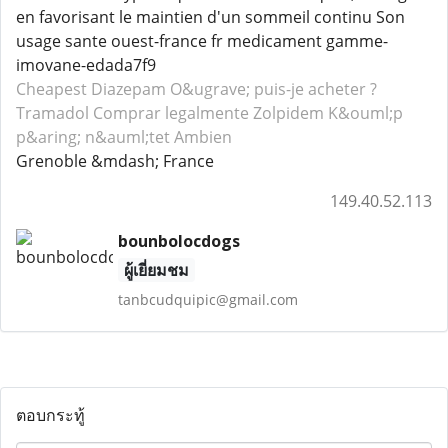
en favorisant le maintien d'un sommeil continu Son
usage sante ouest-france fr medicament gamme-
imovane-edada7f9
Cheapest Diazepam
O&ugrave; puis-je acheter ?
Tramadol
Comprar legalmente Zolpidem
K&ouml;p
p&aring; n&auml;tet Ambien
Grenoble &mdash; France
149.40.52.113
bounbolocdogs
ผู้เยี่ยมชม
tanbcudquipic@gmail.com
ตอบกระทู้