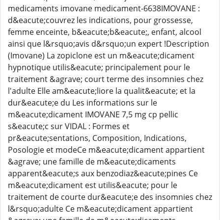
medicaments imovane medicament-6638IMOVANE :
d&eacute;couvrez les indications, pour grossesse,
femme enceinte, b&eacute;b&eacute;, enfant, alcool
ainsi que l&rsquo;avis d&rsquo;un expert !Description
(Imovane) La zopiclone est un m&eacute;dicament
hypnotique utilis&eacute; principalement pour le
traitement &agrave; court terme des insomnies chez
l'adulte Elle am&eacute;liore la qualit&eacute; et la
dur&eacute;e du Les informations sur le
m&eacute;dicament IMOVANE 7,5 mg cp pellic
s&eacute;c sur VIDAL : Formes et
pr&eacute;sentations, Composition, Indications,
Posologie et modeCe m&eacute;dicament appartient
&agrave; une famille de m&eacute;dicaments
apparent&eacute;s aux benzodiaz&eacute;pines Ce
m&eacute;dicament est utilis&eacute; pour le
traitement de courte dur&eacute;e des insomnies chez
l&rsquo;adulte Ce m&eacute;dicament appartient