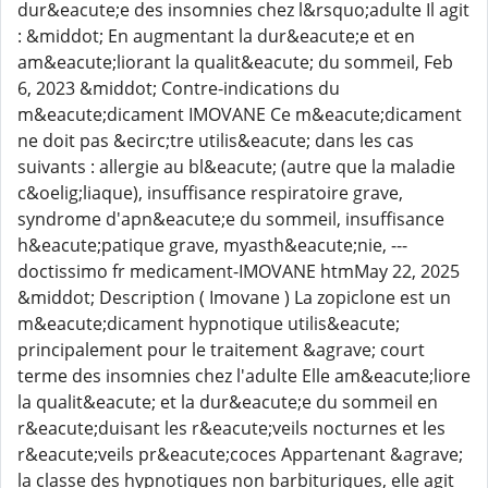
dur&eacute;e des insomnies chez l&rsquo;adulte Il agit
: &middot; En augmentant la dur&eacute;e et en
am&eacute;liorant la qualit&eacute; du sommeil, Feb
6, 2023 &middot; Contre-indications du
m&eacute;dicament IMOVANE Ce m&eacute;dicament
ne doit pas &ecirc;tre utilis&eacute; dans les cas
suivants : allergie au bl&eacute; (autre que la maladie
c&oelig;liaque), insuffisance respiratoire grave,
syndrome d'apn&eacute;e du sommeil, insuffisance
h&eacute;patique grave, myasth&eacute;nie, ---
doctissimo fr medicament-IMOVANE htmMay 22, 2025
&middot; Description ( Imovane ) La zopiclone est un
m&eacute;dicament hypnotique utilis&eacute;
principalement pour le traitement &agrave; court
terme des insomnies chez l'adulte Elle am&eacute;liore
la qualit&eacute; et la dur&eacute;e du sommeil en
r&eacute;duisant les r&eacute;veils nocturnes et les
r&eacute;veils pr&eacute;coces Appartenant &agrave;
la classe des hypnotiques non barbituriques, elle agit