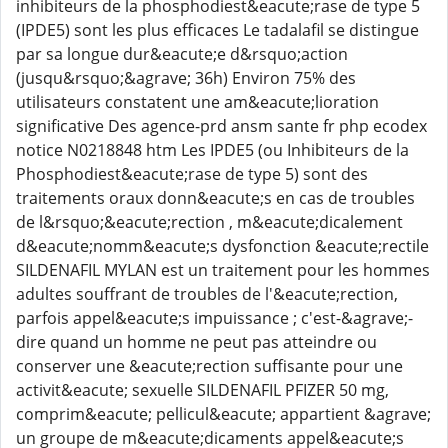
inhibiteurs de la phosphodiest&eacute;rase de type 5
(IPDE5) sont les plus efficaces Le tadalafil se distingue
par sa longue dur&eacute;e d&rsquo;action
(jusqu&rsquo;&agrave; 36h) Environ 75% des
utilisateurs constatent une am&eacute;lioration
significative Des agence-prd ansm sante fr php ecodex
notice N0218848 htm Les IPDE5 (ou Inhibiteurs de la
Phosphodiest&eacute;rase de type 5) sont des
traitements oraux donn&eacute;s en cas de troubles
de l&rsquo;&eacute;rection , m&eacute;dicalement
d&eacute;nomm&eacute;s dysfonction &eacute;rectile
SILDENAFIL MYLAN est un traitement pour les hommes
adultes souffrant de troubles de l'&eacute;rection,
parfois appel&eacute;s impuissance ; c'est-&agrave;-
dire quand un homme ne peut pas atteindre ou
conserver une &eacute;rection suffisante pour une
activit&eacute; sexuelle SILDENAFIL PFIZER 50 mg,
comprim&eacute; pellicul&eacute; appartient &agrave;
un groupe de m&eacute;dicaments appel&eacute;s