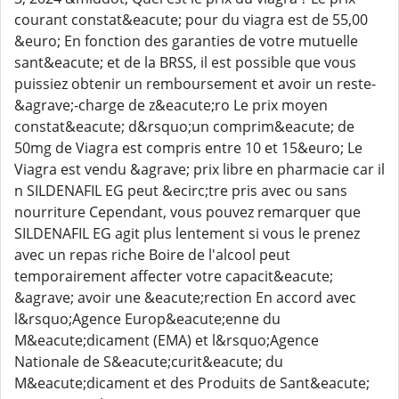
courant constat&eacute; pour du viagra est de 55,00
&euro; En fonction des garanties de votre mutuelle
sant&eacute; et de la BRSS, il est possible que vous
puissiez obtenir un remboursement et avoir un reste-
&agrave;-charge de z&eacute;ro Le prix moyen
constat&eacute; d&rsquo;un comprim&eacute; de
50mg de Viagra est compris entre 10 et 15&euro; Le
Viagra est vendu &agrave; prix libre en pharmacie car il
n SILDENAFIL EG peut &ecirc;tre pris avec ou sans
nourriture Cependant, vous pouvez remarquer que
SILDENAFIL EG agit plus lentement si vous le prenez
avec un repas riche Boire de l'alcool peut
temporairement affecter votre capacit&eacute;
&agrave; avoir une &eacute;rection En accord avec
l&rsquo;Agence Europ&eacute;enne du
M&eacute;dicament (EMA) et l&rsquo;Agence
Nationale de S&eacute;curit&eacute; du
M&eacute;dicament et des Produits de Sant&eacute;