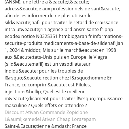
(ANSM), une lettre a &eacute;t&eacute;
adress&eacute;e aux professionnels de sant&eacute;
afin de les informer de ne plus utiliser le
sild&eacute;nafil pour traiter le retard de croissance
intra-ut&eacute;rin agence-prd ansm sante fr php
ecodex notice N0325351 htmbiogaran fr informations-
securite-produits medicaments-a-base-de-sildenafilJan
1, 2024 &middot; Mis sur le march&eacute; en 1998
aux &Eacute;tats-Unis puis en Europe, le Viagra
(sild&eacute;nafil) est un vasodilatateur
indiqu&eacute; pour les troubles de
l&rsquo;&eacute;rection chez l&rsquo;homme En
France, ce comprim&eacute; est Pilules,
injections&hellip; Quel est le meilleur
m&eacute;dicament pour traiter l&rsquo;impuissance
masculine ? Quels effets en attendre ?
Discount Ativan
Commande Zopiclone
L&auml;kemedel Ativan
Cheap Lorazepam
Saint-&Eacute;tienne &mdash; France