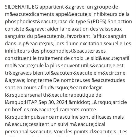
SILDENAFIL EG appartient &agrave; un groupe de
m&eacute;dicaments appel&eacute;s inhibiteurs de la
phosphodiest&eacute;rase de type 5 (PDE5) Son action
consiste &agrave; aider la relaxation des vaisseaux
sanguins du p&eacute;nis, favorisant l'afflux sanguin
dans le p&eacute;nis, lors d'une excitation sexuelle Les
inhibiteurs des phosphodiest&eacute;rases
constituent le traitement de choix Le sild&eacute;nafil
mol&eacute;cule la plus souvent utilis&eacute;e est
tr&egrave;s bien tol&eacute;r&eacute;e m&ecirc;me
&agrave; long terme De nombreuses &eacute;tudes
sont en cours afin d&rsquo;&eacute;largir
l&rsquo;arsenal th&eacute;rapeutique de
l&rsquo;HTAP Sep 30, 2024 &middot; L&rsquo;article
en brefLes m&eacute;dicaments contre
l&rsquo;impuissance masculine sont efficaces mais
n&eacute;cessitent un suivi m&eacute;dical
personnalis&eacute; Voici les points cl&eacute;s : Les