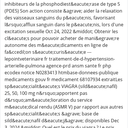
inhibiteurs de la phosphodiest&eacute;rase de type 5
(PDE5) Son action consiste &agrave; aider la relaxation
des vaisseaux sanguins du p&eacute;nis, favorisant
l&rsquo;afflux sanguin dans le p&eacute;nis, lors d'une
excitation sexuelle Oct 24, 2022 &middot; Obtenir les
cl&eacute;s pour pouvoir acheter de mani&egrave;re
autonome des m&eacute;dicaments en ligne de
fa&ccedil;on s&eacute;curis&eacute;e ---
lepointveterinaire fr traitement-de-d-hypertension-
arterielle-pulmona agence-prd ansm sante fr php
ecodex notice N0283413 htmbase-donnees-publique
medicaments gouv fr medicament 68107934 extraitLes
sp&eacute;cialit&eacute;s VIAGRA (sild&eacute;nafil)
25, 50, 100 mg n&rsquo;apportent pas
d&rsquo;am&eacute;lioration du service
m&eacute;dical rendu (ASMR V) par rapport aux autres
sp&eacute;cialit&eacute;s &agrave; base de
sild&eacute;nafil d&eacute;j&agrave; disponibles Dec
3, 2024 &middot; Quel est le prix du viagra ? Le prix