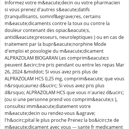
Informez votre m&eacute;decin ou votre pharmacien
si vous prenez d'autres s&eacute;datifs
(tranquillisants, somnif&egrave;res, certains
m&eacute;dicaments contre la toux ou contre la
douleur contenant des opiac&eacute;s,
antid&eacute;presseurs, neuroleptiques ) ou en cas de
traitement par la bupr&eacute;norphine Mode
d'emploi et posologie du m&eacute;dicament
ALPRAZOLAM BIOGARAN Les comprim&eacute;s
peuvent &ecirc;tre pris pendant ou entre les repas Mar
26, 2024 &middot; Si vous avez pris plus de
ALPRAZOLAM HCS 0,25 mg, comprim&eacute; que vous
n&rsquo;auriez d&ucirc; Si vous avez pris plus
d&rsquo; ALPRAZOLAM HCS que vous n'auriez d&ucirc;
(ou si une personne prend vos comprim&eacute;s ),
consultez imm&eacute;diatement votre
m&eacute;decin ou rendez-vous &agrave;
l'h&ocirc;pital le plus proche Prenez la bo&icirc;te de
m&eacute;dicament avec vous --- sante fr medicament