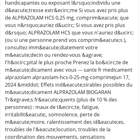
handicapantes ou exposant l&rsquo;individu une
d&eacute;tresse extr&ecirc;me Si vous avez pris plus
de ALPRAZOLAM HCS 0,25 mg, comprim&eacute; que
vous n&rsquo;auriez d&ucirc; Si vous avez pris plus
d&rsquo; ALPRAZOLAM HCS que vous n'auriez d&ucirc;
(ou si une personne prend vos comprim&eacute;s ),
consultez imm&eacute;diatement votre
m&eacute;decin ou rendez-vous &agrave;
l'h&ocirc;pital le plus proche Prenez la bo&icirc;te de
m&eacute;dicament avec vous --- sante fr medicament
alprazolam alprazolam-hcs-0-25-mg-comprimeJun 17,
2024 &middot; Effets ind&eacute;sirables possibles du
m&eacute;dicament ALPRAZOLAM BIOGARAN
Tr&egrave;s fr&eacute;quents (plus de 10 % des
personnes) : maux de t&ecirc;te, fatigue,
irritabilit&eacute;, somnolence, perte de
m&eacute;moire, ralentissement des id&eacute;es,
troubles de l'&eacute;locution, troubles de la
coordination des mouvements, sensations