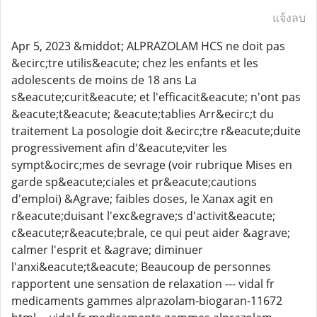
แจ้งลบ
Apr 5, 2023 &middot; ALPRAZOLAM HCS ne doit pas
&ecirc;tre utilis&eacute; chez les enfants et les
adolescents de moins de 18 ans La
s&eacute;curit&eacute; et l'efficacit&eacute; n'ont pas
&eacute;t&eacute; &eacute;tablies Arr&ecirc;t du
traitement La posologie doit &ecirc;tre r&eacute;duite
progressivement afin d'&eacute;viter les
sympt&ocirc;mes de sevrage (voir rubrique Mises en
garde sp&eacute;ciales et pr&eacute;cautions
d'emploi) &Agrave; faibles doses, le Xanax agit en
r&eacute;duisant l'exc&egrave;s d'activit&eacute;
c&eacute;r&eacute;brale, ce qui peut aider &agrave;
calmer l'esprit et &agrave; diminuer
l'anxi&eacute;t&eacute; Beaucoup de personnes
rapportent une sensation de relaxation --- vidal fr
medicaments gammes alprazolam-biogaran-11672