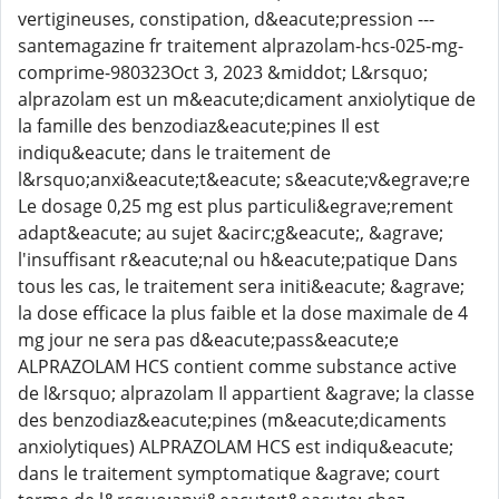
vertigineuses, constipation, d&eacute;pression ---
santemagazine fr traitement alprazolam-hcs-025-mg-
comprime-980323Oct 3, 2023 &middot; L&rsquo;
alprazolam est un m&eacute;dicament anxiolytique de
la famille des benzodiaz&eacute;pines Il est
indiqu&eacute; dans le traitement de
l&rsquo;anxi&eacute;t&eacute; s&eacute;v&egrave;re
Le dosage 0,25 mg est plus particuli&egrave;rement
adapt&eacute; au sujet &acirc;g&eacute;, &agrave;
l'insuffisant r&eacute;nal ou h&eacute;patique Dans
tous les cas, le traitement sera initi&eacute; &agrave;
la dose efficace la plus faible et la dose maximale de 4
mg jour ne sera pas d&eacute;pass&eacute;e
ALPRAZOLAM HCS contient comme substance active
de l&rsquo; alprazolam Il appartient &agrave; la classe
des benzodiaz&eacute;pines (m&eacute;dicaments
anxiolytiques) ALPRAZOLAM HCS est indiqu&eacute;
dans le traitement symptomatique &agrave; court