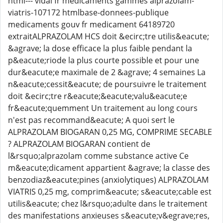
html--- vidal fr medicaments gammes alprazolam-
viatris-107172 htmlbase-donnees-publique
medicaments gouv fr medicament 64189720
extraitALPRAZOLAM HCS doit &ecirc;tre utilis&eacute;
&agrave; la dose efficace la plus faible pendant la
p&eacute;riode la plus courte possible et pour une
dur&eacute;e maximale de 2 &agrave; 4 semaines La
n&eacute;cessit&eacute; de poursuivre le traitement
doit &ecirc;tre r&eacute;&eacute;valu&eacute;e
fr&eacute;quemment Un traitement au long cours
n'est pas recommand&eacute; A quoi sert le
ALPRAZOLAM BIOGARAN 0,25 MG, COMPRIME SECABLE
? ALPRAZOLAM BIOGARAN contient de
l&rsquo;alprazolam comme substance active Ce
m&eacute;dicament appartient &agrave; la classe des
benzodiaz&eacute;pines (anxiolytiques) ALPRAZOLAM
VIATRIS 0,25 mg, comprim&eacute; s&eacute;cable est
utilis&eacute; chez l&rsquo;adulte dans le traitement
des manifestations anxieuses s&eacute;v&egrave;res,