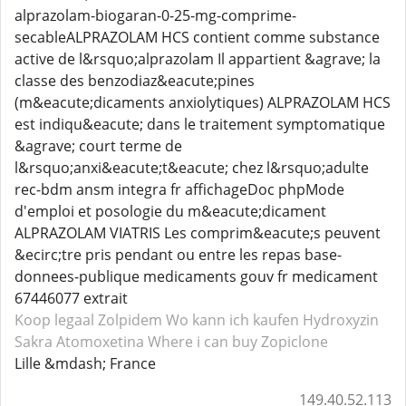
alprazolam-biogaran-0-25-mg-comprime-
secableALPRAZOLAM HCS contient comme substance
active de l&rsquo;alprazolam Il appartient &agrave; la
classe des benzodiaz&eacute;pines
(m&eacute;dicaments anxiolytiques) ALPRAZOLAM HCS
est indiqu&eacute; dans le traitement symptomatique
&agrave; court terme de
l&rsquo;anxi&eacute;t&eacute; chez l&rsquo;adulte
rec-bdm ansm integra fr affichageDoc phpMode
d'emploi et posologie du m&eacute;dicament
ALPRAZOLAM VIATRIS Les comprim&eacute;s peuvent
&ecirc;tre pris pendant ou entre les repas base-
donnees-publique medicaments gouv fr medicament
67446077 extrait
Koop legaal Zolpidem
Wo kann ich kaufen Hydroxyzin
Sakra Atomoxetina
Where i can buy Zopiclone
Lille &mdash; France
149.40.52.113