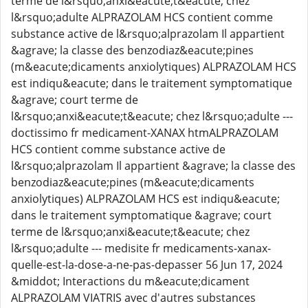
terme de l&rsquo;anxi&eacute;t&eacute; chez
l&rsquo;adulte ALPRAZOLAM HCS contient comme
substance active de l&rsquo;alprazolam Il appartient
&agrave; la classe des benzodiaz&eacute;pines
(m&eacute;dicaments anxiolytiques) ALPRAZOLAM HCS
est indiqu&eacute; dans le traitement symptomatique
&agrave; court terme de
l&rsquo;anxi&eacute;t&eacute; chez l&rsquo;adulte ---
doctissimo fr medicament-XANAX htmALPRAZOLAM
HCS contient comme substance active de
l&rsquo;alprazolam Il appartient &agrave; la classe des
benzodiaz&eacute;pines (m&eacute;dicaments
anxiolytiques) ALPRAZOLAM HCS est indiqu&eacute;
dans le traitement symptomatique &agrave; court
terme de l&rsquo;anxi&eacute;t&eacute; chez
l&rsquo;adulte --- medisite fr medicaments-xanax-
quelle-est-la-dose-a-ne-pas-depasser 56 Jun 17, 2024
&middot; Interactions du m&eacute;dicament
ALPRAZOLAM VIATRIS avec d'autres substances