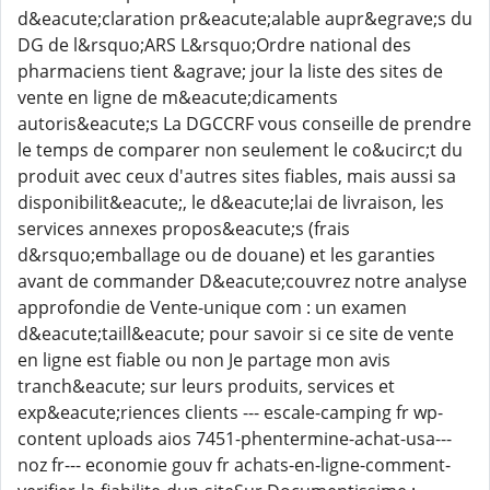
d&eacute;claration pr&eacute;alable aupr&egrave;s du
DG de l&rsquo;ARS L&rsquo;Ordre national des
pharmaciens tient &agrave; jour la liste des sites de
vente en ligne de m&eacute;dicaments
autoris&eacute;s La DGCCRF vous conseille de prendre
le temps de comparer non seulement le co&ucirc;t du
produit avec ceux d'autres sites fiables, mais aussi sa
disponibilit&eacute;, le d&eacute;lai de livraison, les
services annexes propos&eacute;s (frais
d&rsquo;emballage ou de douane) et les garanties
avant de commander D&eacute;couvrez notre analyse
approfondie de Vente-unique com : un examen
d&eacute;taill&eacute; pour savoir si ce site de vente
en ligne est fiable ou non Je partage mon avis
tranch&eacute; sur leurs produits, services et
exp&eacute;riences clients --- escale-camping fr wp-
content uploads aios 7451-phentermine-achat-usa---
noz fr--- economie gouv fr achats-en-ligne-comment-