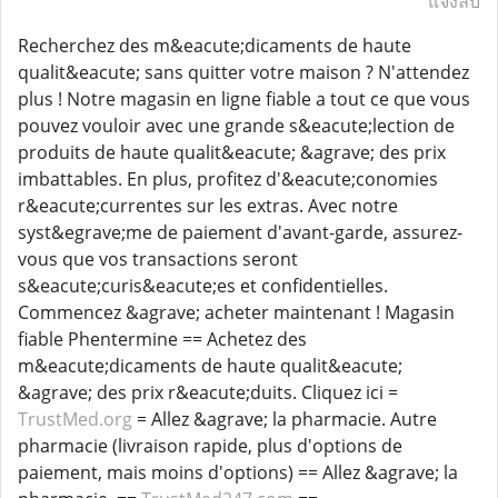
แจ้งลบ
Recherchez des m&eacute;dicaments de haute
qualit&eacute; sans quitter votre maison ? N'attendez
plus ! Notre magasin en ligne fiable a tout ce que vous
pouvez vouloir avec une grande s&eacute;lection de
produits de haute qualit&eacute; &agrave; des prix
imbattables. En plus, profitez d'&eacute;conomies
r&eacute;currentes sur les extras. Avec notre
syst&egrave;me de paiement d'avant-garde, assurez-
vous que vos transactions seront
s&eacute;curis&eacute;es et confidentielles.
Commencez &agrave; acheter maintenant ! Magasin
fiable Phentermine == Achetez des
m&eacute;dicaments de haute qualit&eacute;
&agrave; des prix r&eacute;duits. Cliquez ici =
TrustMed.org
= Allez &agrave; la pharmacie. Autre
pharmacie (livraison rapide, plus d'options de
paiement, mais moins d'options) == Allez &agrave; la