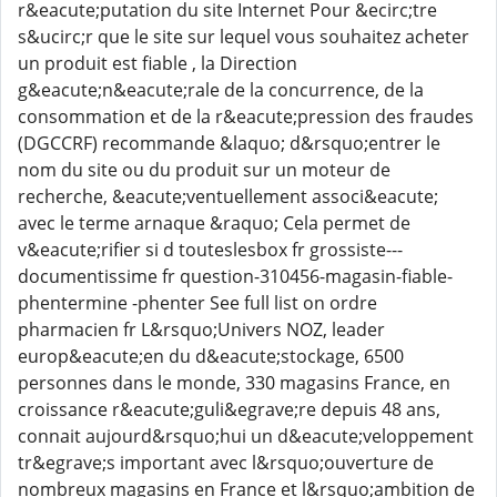
r&eacute;putation du site Internet Pour &ecirc;tre
s&ucirc;r que le site sur lequel vous souhaitez acheter
un produit est fiable , la Direction
g&eacute;n&eacute;rale de la concurrence, de la
consommation et de la r&eacute;pression des fraudes
(DGCCRF) recommande &laquo; d&rsquo;entrer le
nom du site ou du produit sur un moteur de
recherche, &eacute;ventuellement associ&eacute;
avec le terme arnaque &raquo; Cela permet de
v&eacute;rifier si d touteslesbox fr grossiste---
documentissime fr question-310456-magasin-fiable-
phentermine -phenter See full list on ordre
pharmacien fr L&rsquo;Univers NOZ, leader
europ&eacute;en du d&eacute;stockage, 6500
personnes dans le monde, 330 magasins France, en
croissance r&eacute;guli&egrave;re depuis 48 ans,
connait aujourd&rsquo;hui un d&eacute;veloppement
tr&egrave;s important avec l&rsquo;ouverture de
nombreux magasins en France et l&rsquo;ambition de