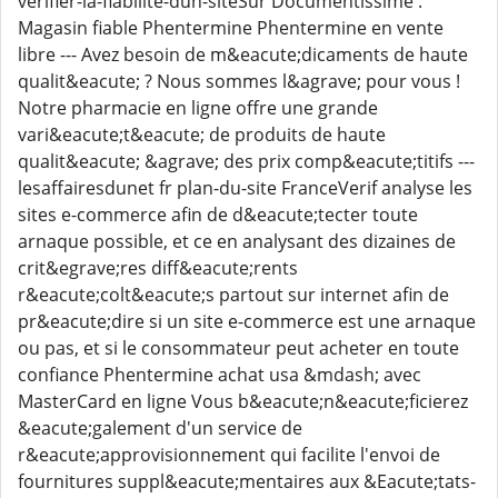
verifier-la-fiabilite-dun-siteSur Documentissime :
Magasin fiable Phentermine Phentermine en vente
libre --- Avez besoin de m&eacute;dicaments de haute
qualit&eacute; ? Nous sommes l&agrave; pour vous !
Notre pharmacie en ligne offre une grande
vari&eacute;t&eacute; de produits de haute
qualit&eacute; &agrave; des prix comp&eacute;titifs ---
lesaffairesdunet fr plan-du-site FranceVerif analyse les
sites e-commerce afin de d&eacute;tecter toute
arnaque possible, et ce en analysant des dizaines de
crit&egrave;res diff&eacute;rents
r&eacute;colt&eacute;s partout sur internet afin de
pr&eacute;dire si un site e-commerce est une arnaque
ou pas, et si le consommateur peut acheter en toute
confiance Phentermine achat usa &mdash; avec
MasterCard en ligne Vous b&eacute;n&eacute;ficierez
&eacute;galement d'un service de
r&eacute;approvisionnement qui facilite l'envoi de
fournitures suppl&eacute;mentaires aux &Eacute;tats-