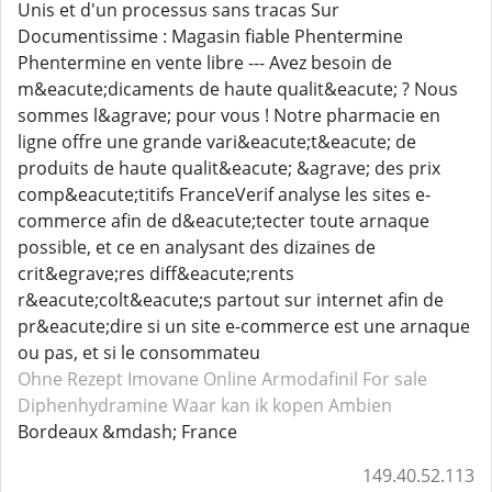
Unis et d'un processus sans tracas Sur
Documentissime : Magasin fiable Phentermine
Phentermine en vente libre --- Avez besoin de
m&eacute;dicaments de haute qualit&eacute; ? Nous
sommes l&agrave; pour vous ! Notre pharmacie en
ligne offre une grande vari&eacute;t&eacute; de
produits de haute qualit&eacute; &agrave; des prix
comp&eacute;titifs FranceVerif analyse les sites e-
commerce afin de d&eacute;tecter toute arnaque
possible, et ce en analysant des dizaines de
crit&egrave;res diff&eacute;rents
r&eacute;colt&eacute;s partout sur internet afin de
pr&eacute;dire si un site e-commerce est une arnaque
ou pas, et si le consommateu
Ohne Rezept Imovane
Online Armodafinil
For sale
Diphenhydramine
Waar kan ik kopen Ambien
Bordeaux &mdash; France
149.40.52.113