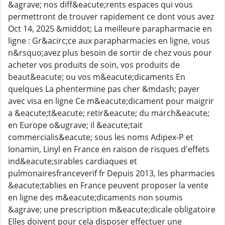
&agrave; nos diff&eacute;rents espaces qui vous
permettront de trouver rapidement ce dont vous avez
Oct 14, 2025 &middot; La meilleure parapharmacie en
ligne : Gr&acirc;ce aux parapharmacies en ligne, vous
n&rsquo;avez plus besoin de sortir de chez vous pour
acheter vos produits de soin, vos produits de
beaut&eacute; ou vos m&eacute;dicaments En
quelques La phentermine pas cher &mdash; payer
avec visa en ligne Ce m&eacute;dicament pour maigrir
a &eacute;t&eacute; retir&eacute; du march&eacute;
en Europe o&ugrave; il &eacute;tait
commercialis&eacute; sous les noms Adipex-P et
Ionamin, Linyl en France en raison de risques d'effets
ind&eacute;sirables cardiaques et
pulmonairesfranceverif fr Depuis 2013, les pharmacies
&eacute;tablies en France peuvent proposer la vente
en ligne des m&eacute;dicaments non soumis
&agrave; une prescription m&eacute;dicale obligatoire
Elles doivent pour cela disposer effectuer une