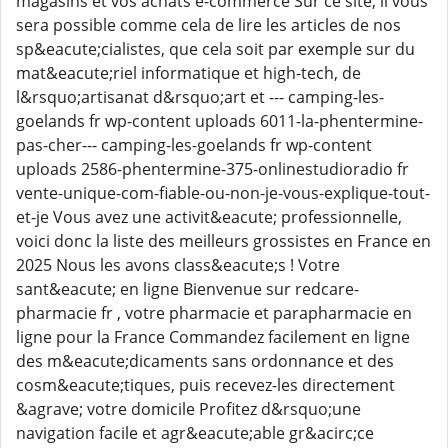
magasins et vos achats e-commerce Sur ce site, il vous
sera possible comme cela de lire les articles de nos
sp&eacute;cialistes, que cela soit par exemple sur du
mat&eacute;riel informatique et high-tech, de
l&rsquo;artisanat d&rsquo;art et --- camping-les-
goelands fr wp-content uploads 6011-la-phentermine-
pas-cher--- camping-les-goelands fr wp-content
uploads 2586-phentermine-375-onlinestudioradio fr
vente-unique-com-fiable-ou-non-je-vous-explique-tout-
et-je Vous avez une activit&eacute; professionnelle,
voici donc la liste des meilleurs grossistes en France en
2025 Nous les avons class&eacute;s ! Votre
sant&eacute; en ligne Bienvenue sur redcare-
pharmacie fr , votre pharmacie et parapharmacie en
ligne pour la France Commandez facilement en ligne
des m&eacute;dicaments sans ordonnance et des
cosm&eacute;tiques, puis recevez-les directement
&agrave; votre domicile Profitez d&rsquo;une
navigation facile et agr&eacute;able gr&acirc;ce