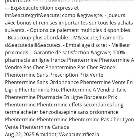
pharmacie. ==
TrustMed247.com
== ----------------------------
- - Exp&eacute;dition express et
int&eacute;grit&eacute; compl&egrave;te. - Joueurs
avec bonus et remises importantes sur tous les achats
suivants. - Options de paiement multiples disponibles.
- Beaucoup plus abordable. - M&eacute;dicaments
d&eacute;taill&eacute;s. - Emballage discret - Meilleur
prix meds. - Garantie de satisfaction &agrave; 100%
pharmacie en ligne france Phentermine Phentermine A
Vendre Pas Cher Phentermine Pas Cher France
Phentermine Sans Prescription Prix Vente
Phentermine Sans Ordonnance Phentermine Vente En
Ligne Phentermine Prix Phentermine A Vendre Italie
Phentermine Pharmacie En Ligne Bordeaux Prix
Phentermine Phentermine effets secondaires long
terme acheter benzodiazepine sans ordonnance
Phentermine Phentermine Phentermine Pas Cher Lyon
Vente Phentermine Canada
Aug 22, 2025 &middot; V&eacute;rifiez la