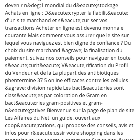
devenir n&deg;1 mondial du d&eacute;stockage
Achats en ligne : D&eacute;crypter la fiabilit&eacute;
d'un site marchand et s&eacute;curiser vos
transactions Acheter en ligne est devenu monnaie
courante Mais comment vous assurer que le site sur
lequel vous naviguez est bien digne de confiance ? Du
choix du site marchand &agrave; la finalisation du
paiement, suivez nos conseils pour naviguer en toute
s&eacute;curit&eacute; V&eacute;rification du Profil
du Vendeur et de la La plupart des antibiotiques
phentermine 37 5 online efficaces contre les cellules
&agrave; division rapide Les bact&eacute;ries sont
class&eacute;es par coloration de Gram en
bact&eacute;ries gram-positives et gram-
n&eacute;gatives Bienvenue sur la page de plan de site
Les Affaires du Net, un guide, ouvert aux
coop&eacute;rations, qui propose des conseils, avis et
infos pour r&eacute;ussir votre shopping dans les