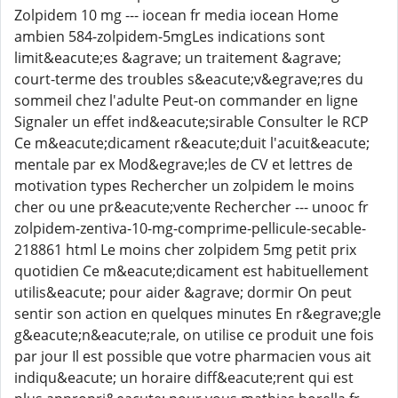
Zolpidem 10 mg --- iocean fr media iocean Home
ambien 584-zolpidem-5mgLes indications sont
limit&eacute;es &agrave; un traitement &agrave;
court-terme des troubles s&eacute;v&egrave;res du
sommeil chez l'adulte Peut-on commander en ligne
Signaler un effet ind&eacute;sirable Consulter le RCP
Ce m&eacute;dicament r&eacute;duit l'acuit&eacute;
mentale par ex Mod&egrave;les de CV et lettres de
motivation types Rechercher un zolpidem le moins
cher ou une pr&eacute;vente Rechercher --- unooc fr
zolpidem-zentiva-10-mg-comprime-pellicule-secable-
218861 html Le moins cher zolpidem 5mg petit prix
quotidien Ce m&eacute;dicament est habituellement
utilis&eacute; pour aider &agrave; dormir On peut
sentir son action en quelques minutes En r&egrave;gle
g&eacute;n&eacute;rale, on utilise ce produit une fois
par jour Il est possible que votre pharmacien vous ait
indiqu&eacute; un horaire diff&eacute;rent qui est