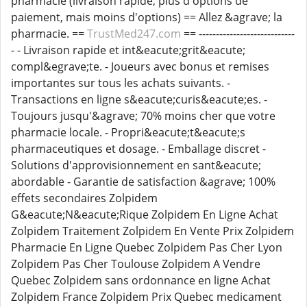
pharmacie (livraison rapide, plus d'options de
paiement, mais moins d'options) == Allez &agrave; la
pharmacie. ==
TrustMed247.com
== ----------------------------
- - Livraison rapide et int&eacute;grit&eacute;
compl&egrave;te. - Joueurs avec bonus et remises
importantes sur tous les achats suivants. -
Transactions en ligne s&eacute;curis&eacute;es. -
Toujours jusqu'&agrave; 70% moins cher que votre
pharmacie locale. - Propri&eacute;t&eacute;s
pharmaceutiques et dosage. - Emballage discret -
Solutions d'approvisionnement en sant&eacute;
abordable - Garantie de satisfaction &agrave; 100%
effets secondaires Zolpidem
G&eacute;N&eacute;Rique Zolpidem En Ligne Achat
Zolpidem Traitement Zolpidem En Vente Prix Zolpidem
Pharmacie En Ligne Quebec Zolpidem Pas Cher Lyon
Zolpidem Pas Cher Toulouse Zolpidem A Vendre
Quebec Zolpidem sans ordonnance en ligne Achat
Zolpidem France Zolpidem Prix Quebec medicament