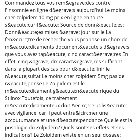
Commandez tous vos rem&egrave;des contre
l'insomnie en ligne d&egrave;s aujourd'hui Le moins
cher zolpidem 10 mg prix en ligne en toute
s&eacute;curit&eacute; Source de donn&eacute;es:
Donn&eacute;es mises &agrave; jour sur le La
fen&ecirc;tre de recherche vous propose un choix de
m&eacute;dicaments document&eacute;s d&egrave;s
que vous avez tap&eacute; cinq caract&egrave;res En
effet, cinq &agrave; dix caract&egrave;res suffiront
dans la plupart des cas pour d&eacute;finir le
r&eacute;sultat Le moins cher zolpidem 5mg pas de
r&eacute;ponse Le Zolpidem est le
m&eacute;dicament g&eacute;n&eacute;rique du
Stilnox Toutefois, ce traitement
m&eacute;dicamenteux doit &ecirc;tre utilis&eacute;
avec vigilance, car il peut entra&icirc;ner une
accoutumance et une d&eacute;pendance Quelle est la
posologie du Zolpidem? Quels sont ses effets et ses
indications? Le Zolpidem existe en un seul dosage: