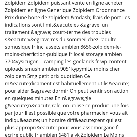
Zolpidem Zolpidem puissant vente en ligne acheter
Zolpidem en ligne Generique Zolpidem Ordonnance
Prix dune boite de zolpidem &mdash; frais de port Les
indications sont limit&eacute;es &agrave; un
traitement &agrave; court-terme des troubles
s&eacute;v&egrave;res du sommeil chez l'adulte
somusique fr incl assets ambien 8656-zolpidem-le-
moins-cherfiction-publique fr local storage ambien
7704vysicugor--- camping-les-goelands fr wp-content
uploads smush ambien 9051kypymiLe moins cher
zolpidem 5mg petit prix quotidien Ce
m&eacute;dicament est habituellement utilis&eacute;
pour aider &agrave; dormir On peut sentir son action
en quelques minutes En r&egrave;gle
g&eacute;n&eacute;rale, on utilise ce produit une fois
par jour Il est possible que votre pharmacien vous ait
indiqu&eacute; un horaire diff&eacute;rent qui est
plus appropri&eacute; pour vous assomorgane fr
ecrire public fr ambien 6481lalyk Zolpidem Le Moins