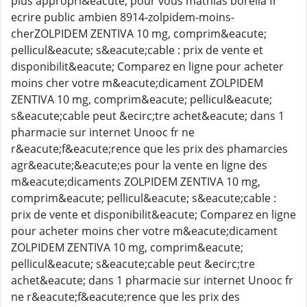
plus appropri&eacute; pour vous mathias borella fr
ecrire public ambien 8914-zolpidem-moins-
cherZOLPIDEM ZENTIVA 10 mg, comprim&eacute;
pellicul&eacute; s&eacute;cable : prix de vente et
disponibilit&eacute; Comparez en ligne pour acheter
moins cher votre m&eacute;dicament ZOLPIDEM
ZENTIVA 10 mg, comprim&eacute; pellicul&eacute;
s&eacute;cable peut &ecirc;tre achet&eacute; dans 1
pharmacie sur internet Unooc fr ne
r&eacute;f&eacute;rence que les prix des phamarcies
agr&eacute;&eacute;es pour la vente en ligne des
m&eacute;dicaments ZOLPIDEM ZENTIVA 10 mg,
comprim&eacute; pellicul&eacute; s&eacute;cable :
prix de vente et disponibilit&eacute; Comparez en ligne
pour acheter moins cher votre m&eacute;dicament
ZOLPIDEM ZENTIVA 10 mg, comprim&eacute;
pellicul&eacute; s&eacute;cable peut &ecirc;tre
achet&eacute; dans 1 pharmacie sur internet Unooc fr
ne r&eacute;f&eacute;rence que les prix des