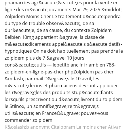
phamarcies agr&eacute;&eacute;es pour la vente en
ligne des m&eacute;dicaments Mar 29, 2025 &middot;
Zolpidem Moins Cher Le traitement d&eacute;pendra
du type de trouble observ&eacute;, de sa
dur&eacute;e, de sa cause, du contexte Zolpidem
Belbien 10mg appartient &agrave; la classe de
m&eacute;dicaments appel&eacute;s s&eacute;datifs-
hypnotiques On ne doit habituellement pas prendre le
zolpidem plus de 7 &agrave; 10 jours
cons&eacute;cutifs --- lepetitblanc fr fr ambien 788-
zolpidem-en-ligne-pas-cher phpZolpidem pas cher
&mdash; par mail D&egrave;s le 10 avril, les
m&eacute;decins et pharmaciens devront appliquer
les r&egrave;gles des produits stup&eacute;fiants
lorsqu'ils prescrivent ou d&eacute;livrent du zolpidem
le Stilnox, un somnif&egrave;re tr&egrave;s
utilis&eacute; en FranceO&ugrave; pouvez-vous
commander zolpidem
K&oslash;b anonymt Citalopram
Le moins cher Ativan