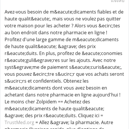
แจ้งลบ
Avez-vous besoin de m&eacute;dicaments fiables et de
haute qualit&eacute;, mais vous ne voulez pas quitter
votre maison pour les acheter ? Alors vous &ecirc;tes
au bon endroit dans notre pharmacie en ligne !
Profitez d'une large gamme de m&eacute;dicaments
de haute qualit&eacute; &agrave; des prix
r&eacute;duits. En plus, profitez de &eacute;conomies
r&eacute;guli&egrave;res sur les ajouts. Avec notre
syst&egrave;me de paiement s&eacute;curis&eacute;,
vous pouvez &ecirc;tre s&ucirc;r que vos achats seront
s&ucirc;rs et confidentiels. Obtenez les
m&eacute;dicaments dont vous avez besoin en
achetant dans notre pharmacie en ligne aujourd'hui !
Le moins cher Zolpidem == Achetez des
m&eacute;dicaments de haute qualit&eacute;
&agrave; des prix r&eacute;duits. Cliquez ici =
TrustMed.org
= Allez &agrave; la pharmacie. Autre