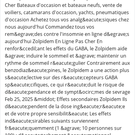
Cher Bateaux d'occasion et bateaux neufs, vente de
voiliers, catamarans d'occasion, yachts, pneumatiques
d'occasion Achetez tous vos analg&eacute;siques chez
nous aujourd'hui Commandez tous vos
rem&egrave;des contre l'insomnie en ligne d&egrave;s
aujourd'hui Zolpidem En Ligne Pas Cher En
renfor&ccedil;ant les effets du GABA, le Zolpidem aide
&agrave; induire le sommeil et &agrave; maintenir un
rythme de sommeil r&eacute;gulier Contrairement aux
benzodiaz&eacute;pines, le Zolpidem a une action plus
s&eacute;lective sur des r&eacute;cepteurs GABA
sp&eacute;cifiques, ce qui r&eacute;duit le risque de
d&eacute;pendance et de sympt&ocirc;mes de sevrage
Feb 25, 2025 &middot; Effets secondaires Zolpidem Ils
d&eacute;pendent de la dose ing&eacute;r&eacute;e
et de votre propre sensibilit&eacute; Les effets
ind&eacute;sirables suivants surviennent
fr&eacute;quemment (1 &agrave; 10 personnes sur