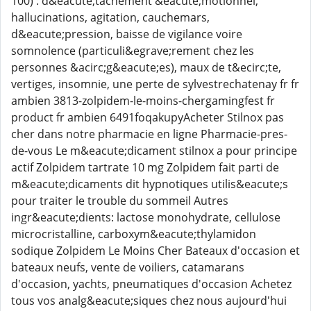
100) : d&eacute;tachement &eacute;motionnel,
hallucinations, agitation, cauchemars,
d&eacute;pression, baisse de vigilance voire
somnolence (particuli&egrave;rement chez les
personnes &acirc;g&eacute;es), maux de t&ecirc;te,
vertiges, insomnie, une perte de sylvestrechatenay fr fr
ambien 3813-zolpidem-le-moins-chergamingfest fr
product fr ambien 6491foqakupyAcheter Stilnox pas
cher dans notre pharmacie en ligne Pharmacie-pres-
de-vous Le m&eacute;dicament stilnox a pour principe
actif Zolpidem tartrate 10 mg Zolpidem fait parti de
m&eacute;dicaments dit hypnotiques utilis&eacute;s
pour traiter le trouble du sommeil Autres
ingr&eacute;dients: lactose monohydrate, cellulose
microcristalline, carboxym&eacute;thylamidon
sodique Zolpidem Le Moins Cher Bateaux d'occasion et
bateaux neufs, vente de voiliers, catamarans
d'occasion, yachts, pneumatiques d'occasion Achetez
tous vos analg&eacute;siques chez nous aujourd'hui