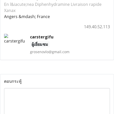
En l&iacute;nea Diphenhydramine
Livraison rapide
Xanax
Angers &mdash; France
149.40.52.113
carstergifu
ผู้เยี่ยมชม
grosenovlo@gmail.com
ตอบกระทู้